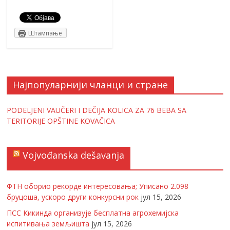
Штампање
Најпопуларнији чланци и стране
PODELJENI VAUČERI I DEČIJA KOLICA ZA 76 BEBA SA
TERITORIJE OPŠTINE KOVAČICA
Vojvođanska dešavanja
ФТН оборио рекорде интересовања; Уписано 2.098
бруцоша, ускоро други конкурсни рок
јул 15, 2026
ПСС Кикинда организује бесплатна агрохемијска
испитивања земљишта
јул 15, 2026