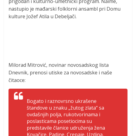
prigodan i kulturno-umetnički program. Naime,
nastupio je mađarski folklorni ansambl pri Domu
kulture Jožef Atila u Debeljači.
Milorad Mitrović, novinar novosadskog lista
Dnevnik, prenosi utiske za novosadske i naše
čitaoce:
Bogato i raznovrsno ukrašene
štandove u znaku „žutog zlata“ sa
ovdašnjih polja, rukotvorinama i
poslasticama posetiocima su
predstavile članice udruženja žena
Kovačice, Padine, Crepaje, Uzdina,