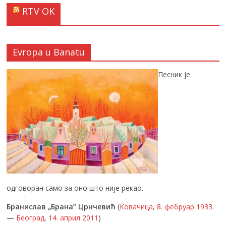
RTV OK
Evropa u Banatu
Песник је
одговоран само за оно што није рекао.
Бранислав „Брана” Црнчевић
(
Ковачица
,
8. фебруар
1933
.
—
Београд
,
14. април
2011
)