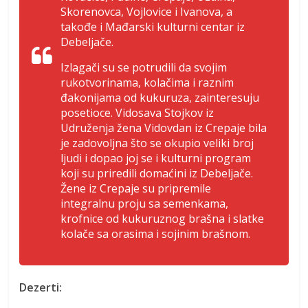
Skorenovca, Vojlovice i Ivanova, a
takođe i Mađarski kulturni centar iz
Debeljače.
Izlagači su se potrudili da svojim
rukotvorinama, kolačima i raznim
đakonijama od kukuruza, zainteresuju
posetioce. Vidosava Stojkov iz
Udruženja žena Vidovdan iz Crepaje bila
je zadovoljna što se okupio veliki broj
ljudi i dopao joj se i kulturni program
koji su priredili domaćini iz Debeljače.
Žene iz Crepaje su pripremile
integralnu proju sa semenkama,
krofnice od kukuruznog brašna i slatke
kolače sa orasima i sojinim brašnom.
Dezerti: