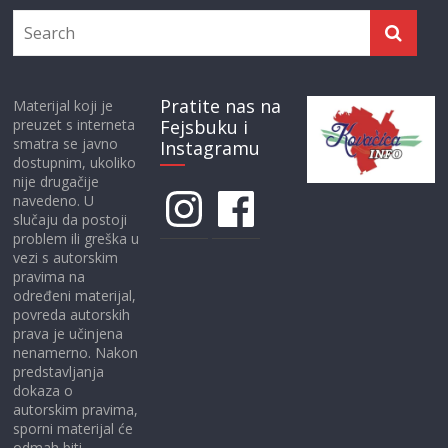
Pratite nas na
Materijal koji je
preuzet s interneta
Fejsbuku i
smatra se javno
Instagramu
dostupnim, ukoliko
nije drugačije
Instagram
Facebook
navedeno. U
slučaju da postoji
problem ili greška u
vezi s autorskim
pravima na
određeni materijal,
povreda autorskih
prava je učinjena
nenamerno. Nakon
predstavljanja
dokaza o
autorskim pravima,
sporni materijal će
odmah biti