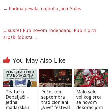
←
Padina pevala, najbolja Jana Galas
U susret Pupinovom rođendanu: Pupin prvi
srpski lobista
→
You May Also Like
Teatar u
Početkom
Malo selo
Debeljači –
septembra
velikog srca
jedna
tradicionlani
sa novom
mađarska i
„Vive“ festival
dekoracijom