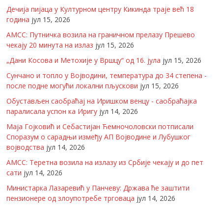
Дечија пијаца у Културном центру Кикинда траје већ 18
година
јул 15, 2026
АМСС: Путничка возила на граничном прелазу Прешево
чекају 20 минута на излаз
јул 15, 2026
„Дани Косова и Метохије у Вршцу“ од 16. јула
јул 15, 2026
Сунчано и топло у Војводини, температура до 34 степена -
после подне могући локални пљускови
јул 15, 2026
Обустављен саобраћај на Иришком венцу - саобраћајка
паралисала успон ка Иригу
јул 14, 2026
Маја Гојковић и Себастијан Ћемночоловски потписали
Споразум о сарадњи између АП Војводине и Лубушког
војводства
јул 14, 2026
АМСС: Теретна возила на излазу из Србије чекају и до пет
сати
јул 14, 2026
Министарка Лазаревић у Панчеву: Држава ће заштити
пензионере од злоупотребе трговаца
јул 14, 2026