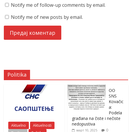
Notify me of follow-up comments by email.
Notify me of new posts by email.
Politika
OO
SNS
Kovačic
a:
Podela
građana na čiste i nečiste
nedopustiva
Aktuelno
Aktuelnosti
0
март 10, 2025