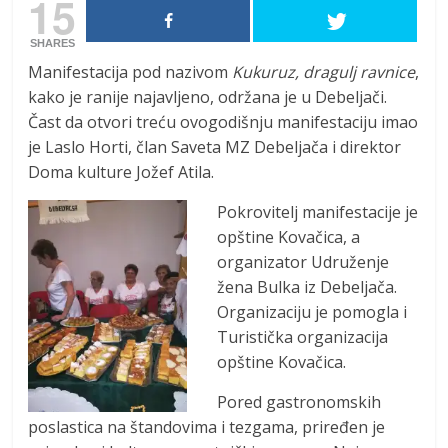
15
SHARES
Manifestacija pod nazivom
Kukuruz, dragulj ravnice
,
kako je ranije najavljeno, održana je u Debeljači.
Čast da otvori treću ovogodišnju manifestaciju imao
je Laslo Horti, član Saveta MZ Debeljača i direktor
Doma kulture Jožef Atila.
Pokrovitelj manifestacije je
opštine Kovačica, a
organizator Udruženje
žena Bulka iz Debeljača.
Organizaciju je pomogla i
Turistička organizacija
opštine Kovačica.
Pored gastronomskih
poslastica na štandovima i tezgama, priređen je