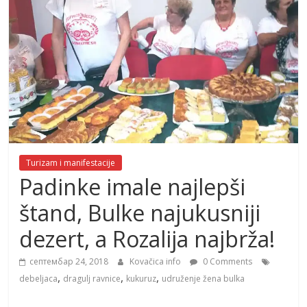
Turizam i manifestacije
Padinke imale najlepši
štand, Bulke najukusniji
dezert, a Rozalija najbrža!
септембар 24, 2018
Kovačica info
0 Comments
,
,
,
debeljaca
dragulj ravnice
kukuruz
udruženje žena bulka