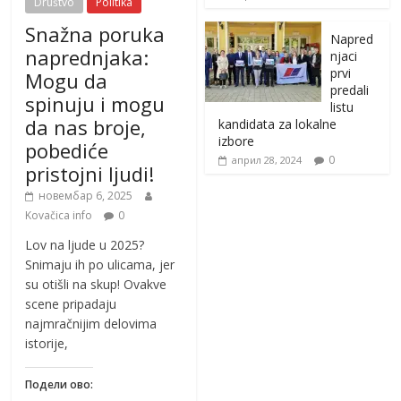
Društvo
Politika
Snažna poruka
Napred
naprednjaka:
njaci
prvi
Mogu da
predali
spinuju i mogu
listu
da nas broje,
kandidata za lokalne
izbore
pobediće
0
април 28, 2024
pristojni ljudi!
новембар 6, 2025
Kovačica info
0
Lov na ljude u 2025?
Snimaju ih po ulicama, jer
su otišli na skup! Ovakve
scene pripadaju
najmračnijim delovima
istorije,
Подели ово: