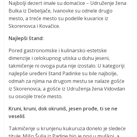
Najbolji dezert imale su domaćice – Udruženje žena
Bulka iz Debeljače, Ivanovke su odnele drugo
mesto, a treće mesto su podelile kuvarice iz
Skorenovca i Kovačice.
Najlepši štand:
Pored gastronomske i kulinarsko-estetske
dimenzije i celokupnog utiska u duhu jeseni,
takmičenje ni ovoga puta nije izostalo. U kategoriji
najlepše uređeni štand Padinke su bile najbolje,
odmah za njima na drugom mestu se nalaze gošće
iz Skorenovca, a gošće iz Udruženja žena Vidovdan
su osvojile treće mesto.
Kruni, kruni, dok okruniš, jesen prođe, ti se ne
veseliš
Takmičenje u krunjenu kukuruza donelo je sledeće
titule: Mišo Šulja iz Padine bio je prvi u muškoj, a