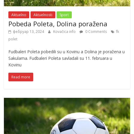
Aktuelno
Aktuelnosti
Sport
Pobeda Poleta, Dolina poražena
фебруар 13, 2024
Kovačica info
0 Comments
fk
polet
Fudbaleri Poleta pobedili su u Kovinu a Dolina je poražena u
Sakulama. Fudbaleri Poleta savladali su 11. februara u
Kovinu
Read more