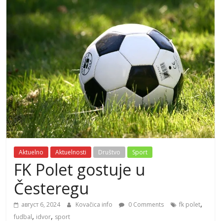
Aktuelno
Aktuelnosti
Društvo
Sport
FK Polet gostuje u
Česteregu
,
август 6, 2024
Kovačica info
0 Comments
fk polet
,
,
fudbal
idvor
sport