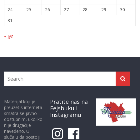
24
25
26
27
28
29
30
31
« јул
Pratite nas na
Materijal koji je
preuzet s interneta
Fejsbuku i
smatra se javno
Instagramu
dostupnim, ukoliko
nije drugačije
Instagram
Facebook
navedeno. U
slučaju da postoji