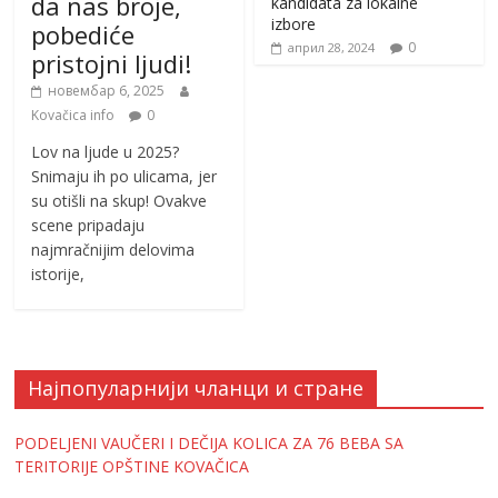
da nas broje,
kandidata za lokalne
izbore
pobediće
0
април 28, 2024
pristojni ljudi!
новембар 6, 2025
Kovačica info
0
Lov na ljude u 2025?
Snimaju ih po ulicama, jer
su otišli na skup! Ovakve
scene pripadaju
najmračnijim delovima
istorije,
Најпопуларнији чланци и стране
PODELJENI VAUČERI I DEČIJA KOLICA ZA 76 BEBA SA
TERITORIJE OPŠTINE KOVAČICA