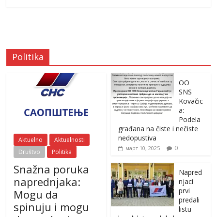
Politika
OO
SNS
Kovačic
a:
Podela
građana na čiste i nečiste
nedopustiva
Aktuelno
Aktuelnosti
0
март 10, 2025
Društvo
Politika
Snažna poruka
Napred
naprednjaka:
njaci
prvi
Mogu da
predali
spinuju i mogu
listu