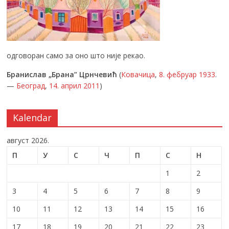
одговоран само за оно што није рекао.
Бранислав „Брана” Црнчевић
(
Ковачица
,
8. фебруар
1933
.
—
Београд
,
14. април
2011
)
Kalendar
август 2026.
П
У
С
Ч
П
С
Н
1
2
3
4
5
6
7
8
9
10
11
12
13
14
15
16
17
18
19
20
21
22
23