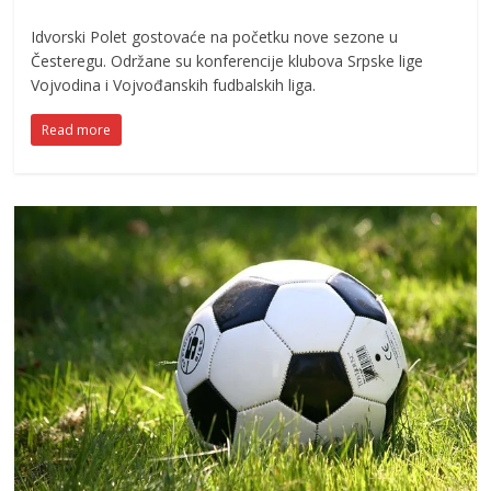
Idvorski Polet gostovaće na početku nove sezone u
Česteregu. Održane su konferencije klubova Srpske lige
Vojvodina i Vojvođanskih fudbalskih liga.
Read more