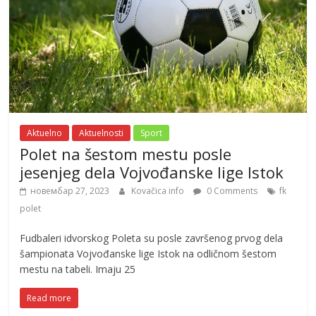
Aktuelno
Aktuelnosti
Sport
Polet na šestom mestu posle
jesenjeg dela Vojvođanske lige Istok
новембар 27, 2023
Kovačica info
0 Comments
fk
polet
Fudbaleri idvorskog Poleta su posle završenog prvog dela
šampionata Vojvođanske lige Istok na odličnom šestom
mestu na tabeli. Imaju 25
Read more