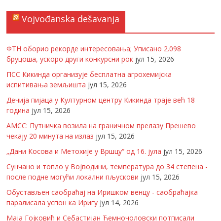
Vojvođanska dešavanja
ФТН оборио рекорде интересовања; Уписано 2.098
бруцоша, ускоро други конкурсни рок
јул 15, 2026
ПСС Кикинда организује бесплатна агрохемијска
испитивања земљишта
јул 15, 2026
Дечија пијаца у Културном центру Кикинда траје већ 18
година
јул 15, 2026
АМСС: Путничка возила на граничном прелазу Прешево
чекају 20 минута на излаз
јул 15, 2026
„Дани Косова и Метохије у Вршцу“ од 16. јула
јул 15, 2026
Сунчано и топло у Војводини, температура до 34 степена -
после подне могући локални пљускови
јул 15, 2026
Обустављен саобраћај на Иришком венцу - саобраћајка
паралисала успон ка Иригу
јул 14, 2026
Маја Гојковић и Себастијан Ћемночоловски потписали