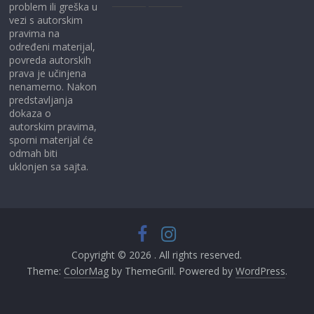
problem ili greška u
vezi s autorskim
pravima na
određeni materijal,
povreda autorskih
prava je učinjena
nenamerno. Nakon
predstavljanja
dokaza o
autorskim pravima,
sporni materijal će
odmah biti
uklonjen sa sajta.
Copyright © 2026
. All rights reserved.
Theme:
ColorMag
by ThemeGrill. Powered by
WordPress
.