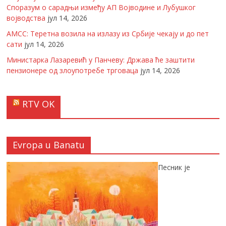
Споразум о сарадњи између АП Војводине и Лубушког
војводства
јул 14, 2026
АМСС: Теретна возила на излазу из Србије чекају и до пет
сати
јул 14, 2026
Министарка Лазаревић у Панчеву: Држава ће заштити
пензионере од злоупотребе трговаца
јул 14, 2026
RTV OK
Evropa u Banatu
Песник је