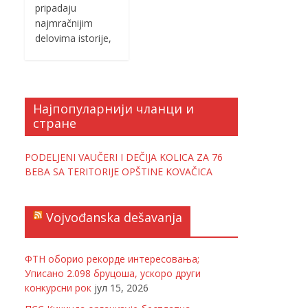
pripadaju
najmračnijim
delovima istorije,
Најпопуларнији чланци и
стране
PODELJENI VAUČERI I DEČIJA KOLICA ZA 76
BEBA SA TERITORIJE OPŠTINE KOVAČICA
Vojvođanska dešavanja
ФТН оборио рекорде интересовања;
Уписано 2.098 бруцоша, ускоро други
конкурсни рок
јул 15, 2026