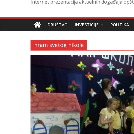
Internet prezentacija aktuelnih događaja opšt
DRUŠTVO
INVESTICIJE
POLITIKA
hram svetog nikole