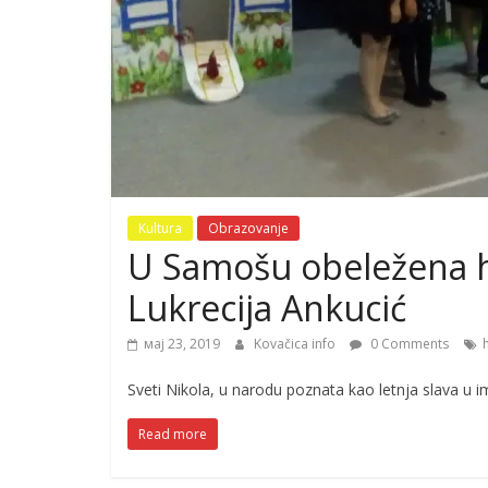
Kultura
Obrazovanje
U Samošu obeležena h
Lukrecija Ankucić
мај 23, 2019
Kovačica info
0 Comments
Sveti Nikola, u narodu poznata kao letnja slava u i
Read more