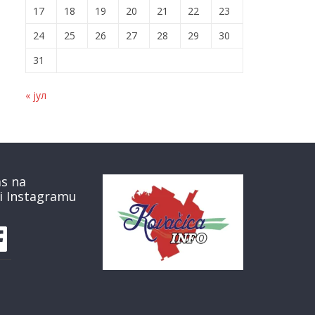
17
18
19
20
21
22
23
24
25
26
27
28
29
30
31
« јул
as na
i Instagramu
book