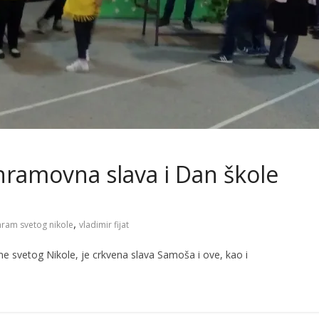
ramovna slava i Dan škole
,
hram svetog nikole
vladimir fijat
me svetog Nikole, je crkvena slava Samoša i ove, kao i