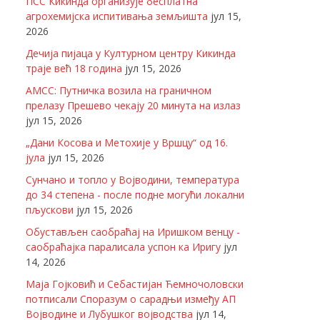
ПСС Кикинда организује бесплатна
агрохемијска испитивања земљишта
јул 15,
2026
Дечија пијаца у Културном центру Кикинда
траје већ 18 година
јул 15, 2026
АМСС: Путничка возила на граничном
прелазу Прешево чекају 20 минута на излаз
јул 15, 2026
„Дани Косова и Метохије у Вршцу“ од 16.
јула
јул 15, 2026
Сунчано и топло у Војводини, температура
до 34 степена - после подне могући локални
пљускови
јул 15, 2026
Обустављен саобраћај на Иришком венцу -
саобраћајка паралисала успон ка Иригу
јул
14, 2026
Маја Гојковић и Себастијан Ћемночоловски
потписали Споразум о сарадњи између АП
Војводине и Лубушког војводства
јул 14,