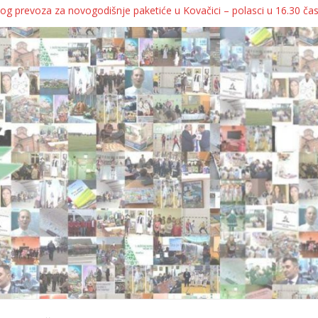
og prevoza za novogodišnje paketiće u Kovačici – polasci u 16.30 ča
JA KOLICA ZA 76 BEBA SA TERITORIJE OPŠTINE KOVAČICA
ka oborila rekord zatvorenih firmi!
egulatorno telo
grebu, pa kukaju o „egzilu“