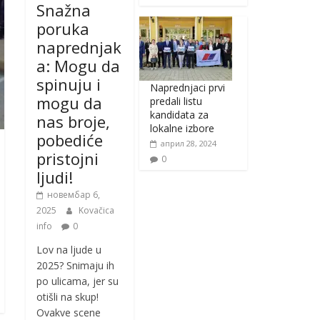
Snažna
poruka
naprednjak
a: Mogu da
spinuju i
Naprednjaci prvi
mogu da
predali listu
kandidata za
nas broje,
lokalne izbore
pobediće
април 28, 2024
pristojni
0
ljudi!
новембар 6,
2025
Kovačica
info
0
Lov na ljude u
2025? Snimaju ih
po ulicama, jer su
otišli na skup!
Ovakve scene