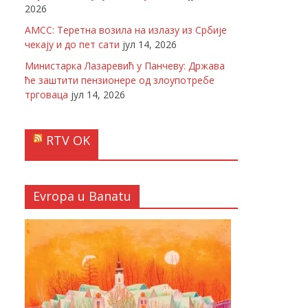
2026
АМСС: Теретна возила на излазу из Србије
чекају и до пет сати
јул 14, 2026
Министарка Лазаревић у Панчеву: Држава
ће заштити пензионере од злоупотребе
трговаца
јул 14, 2026
RTV OK
Evropa u Banatu