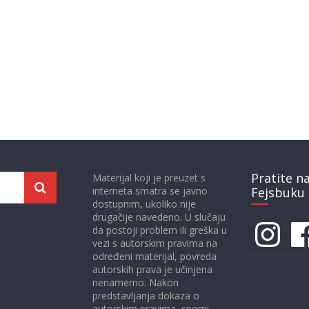
Pratite n
Materijal koji je preuzet s
interneta smatra se javno
Fejsbuku 
dostupnim, ukoliko nije
drugačije navedeno. U slučaju
Instagram
Face
da postoji problem ili greška u
vezi s autorskim pravima na
određeni materijal, povreda
autorskih prava je učinjena
nenamerno. Nakon
predstavljanja dokaza o
autorskim pravima, sporni