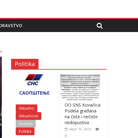
DRAVSTVO
Politika
OO SNS Kovačica:
Aktuelno
Podela građana
Aktuelnosti
na čiste i nečiste
nedopustiva
Društvo
март 10, 2025
Politika
0