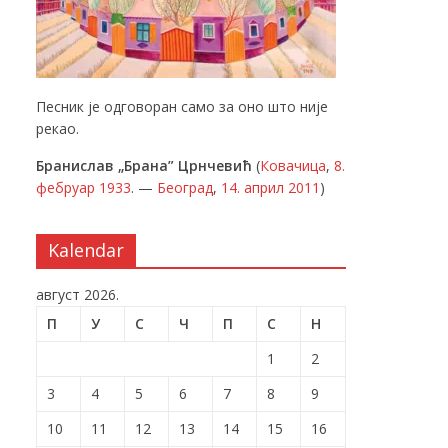
Песник је одговоран само за оно што није
рекао.
Бранислав „Брана” Црнчевић
(
Ковачица
,
8.
фебруар
1933
. —
Београд
,
14. април
2011
)
Kalendar
август 2026.
П
У
С
Ч
П
С
Н
1
2
3
4
5
6
7
8
9
10
11
12
13
14
15
16