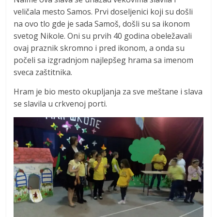
veličala mesto Samos. Prvi doseljenici koji su došli
na ovo tlo gde je sada Samoš, došli su sa ikonom
svetog Nikole. Oni su prvih 40 godina obeležavali
ovaj praznik skromno i pred ikonom, a onda su
počeli sa izgradnjom najlepšeg hrama sa imenom
sveca zaštitnika.
Hram je bio mesto okupljanja za sve meštane i slava
se slavila u crkvenoj porti.