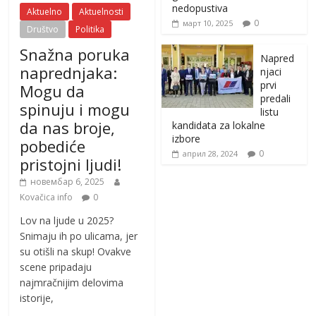
nedopustiva
Aktuelno
Aktuelnosti
0
март 10, 2025
Društvo
Politika
Snažna poruka
Napred
naprednjaka:
njaci
prvi
Mogu da
predali
spinuju i mogu
listu
da nas broje,
kandidata za lokalne
izbore
pobediće
0
април 28, 2024
pristojni ljudi!
новембар 6, 2025
Kovačica info
0
Lov na ljude u 2025?
Snimaju ih po ulicama, jer
su otišli na skup! Ovakve
scene pripadaju
najmračnijim delovima
istorije,