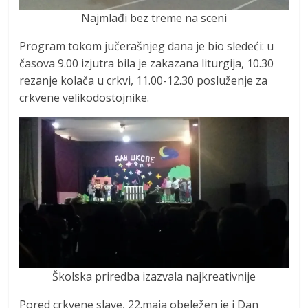
Najmlađi bez treme na sceni
Program tokom jučerašnjeg dana je bio sledeći: u
časova 9.00 izjutra bila je zakazana liturgija, 10.30
rezanje kolača u crkvi, 11.00-12.30 posluženje za
crkvene velikodostojnike.
Školska priredba izazvala najkreativnije
Pored crkvene slave, 22.maja obeležen je i Dan