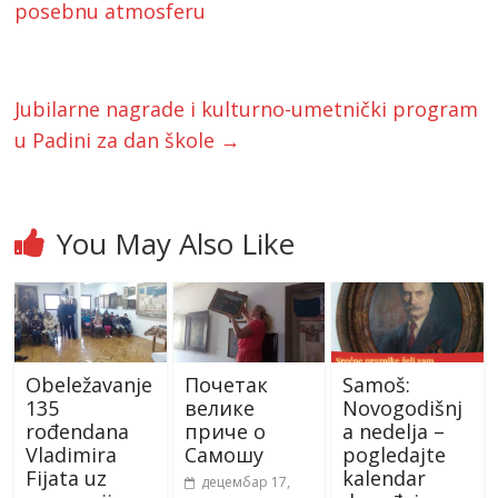
posebnu atmosferu
Jubilarne nagrade i kulturno-umetnički program
u Padini za dan škole
→
You May Also Like
Obeležavanje
Почетак
Samoš:
135
велике
Novogodišnj
rođendana
приче о
a nedelja –
Vladimira
Самошу
pogledajte
Fijata uz
kalendar
децембар 17,