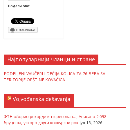
Подели ово:
Штампање
Најпопуларнији чланци и стране
PODELJENI VAUČERI I DEČIJA KOLICA ZA 76 BEBA SA
TERITORIJE OPŠTINE KOVAČICA
Vojvođanska dešavanja
ФТН оборио рекорде интересовања; Уписано 2.098
бруцоша, ускоро други конкурсни рок
јул 15, 2026