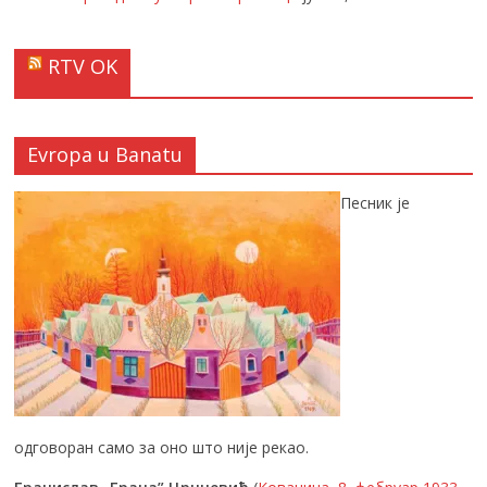
RTV OK
Evropa u Banatu
Песник је
одговоран само за оно што није рекао.