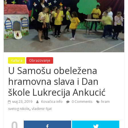
Kultura
Obrazovanje
U Samošu obeležena
hramovna slava i Dan
škole Lukrecija Ankucić
мај 23, 2019
Kovačica info
0 Comments
hram
,
svetog nikole
vladimir fijat
0