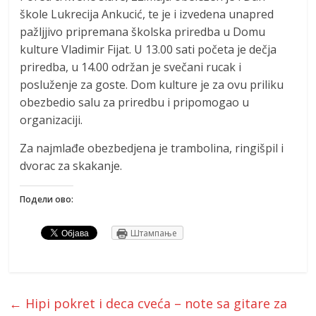
škole Lukrecija Ankucić, te je i izvedena unapred
pažljjivo pripremana školska priredba u Domu
kulture Vladimir Fijat. U 13.00 sati početa je dečja
priredba, u 14.00 održan je svečani rucak i
posluženje za goste. Dom kulture je za ovu priliku
obezbedio salu za priredbu i pripomogao u
organizaciji.
Za najmlađe obezbedjena je trambolina, ringišpil i
dvorac za skakanje.
Подели ово:
Штампање
←
Hipi pokret i deca cveća – note sa gitare za