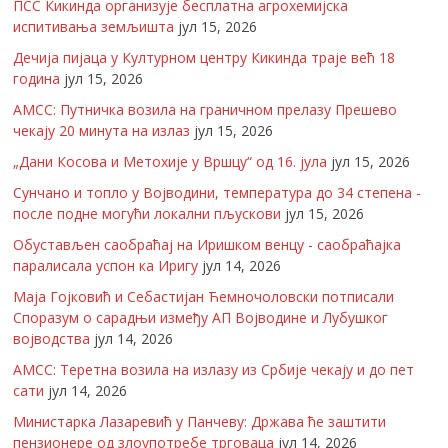
ПСС Кикинда организује бесплатна агрохемијска
испитивања земљишта
јул 15, 2026
Дечија пијаца у Културном центру Кикинда траје већ 18
година
јул 15, 2026
АМСС: Путничка возила на граничном прелазу Прешево
чекају 20 минута на излаз
јул 15, 2026
„Дани Косова и Метохије у Вршцу“ од 16. јула
јул 15, 2026
Сунчано и топло у Војводини, температура до 34 степена -
после подне могући локални пљускови
јул 15, 2026
Обустављен саобраћај на Иришком венцу - саобраћајка
паралисала успон ка Иригу
јул 14, 2026
Маја Гојковић и Себастијан Ћемночоловски потписали
Споразум о сарадњи између АП Војводине и Лубушког
војводства
јул 14, 2026
АМСС: Теретна возила на излазу из Србије чекају и до пет
сати
јул 14, 2026
Министарка Лазаревић у Панчеву: Држава ће заштити
пензионере од злоупотребе трговаца
јул 14, 2026