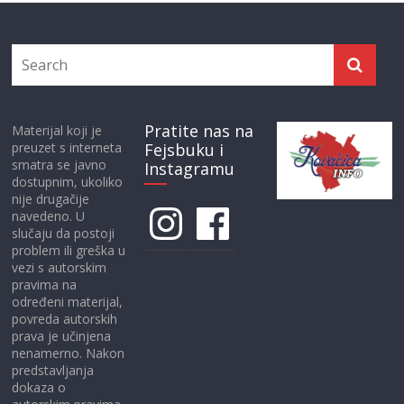
Pratite nas na
Materijal koji je
preuzet s interneta
Fejsbuku i
smatra se javno
Instagramu
dostupnim, ukoliko
nije drugačije
Instagram
Facebook
navedeno. U
slučaju da postoji
problem ili greška u
vezi s autorskim
pravima na
određeni materijal,
povreda autorskih
prava je učinjena
nenamerno. Nakon
predstavljanja
dokaza o