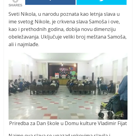
SHARES
Sveti Nikola, u narodu poznata kao letnja slava u
ime svetog Nikole, je crkvena slava Samoša i ove,
kao i prethodnih godina, dobija novu dimenziju
obeležavanja. Uključuje veliki broj meštana Samoša,
ali i najmlađe.
Priredba za Dan škole u Domu kulture Vladimir Fijat
Naime ova slava se unazad vekovima slavila i