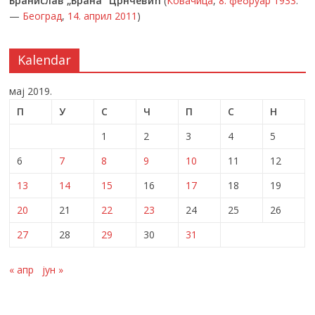
Бранислав „Брана” Црнчевић
(
Ковачица
,
8. фебруар
1933
.
—
Београд
,
14. април
2011
)
Kalendar
мај 2019.
П
У
С
Ч
П
С
Н
1
2
3
4
5
6
7
8
9
10
11
12
13
14
15
16
17
18
19
20
21
22
23
24
25
26
27
28
29
30
31
« апр
јун »