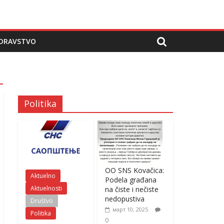
DRAVSTVO
Politika
OO SNS Kovačica:
Aktuelno
Podela građana
Aktuelnosti
na čiste i nečiste
nedopustiva
Društvo
март 10, 2025
Politika
0