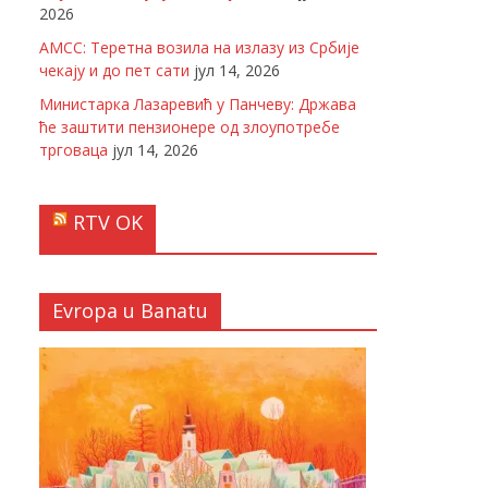
2026
АМСС: Теретна возила на излазу из Србије
чекају и до пет сати
јул 14, 2026
Министарка Лазаревић у Панчеву: Држава
ће заштити пензионере од злоупотребе
трговаца
јул 14, 2026
RTV OK
Evropa u Banatu