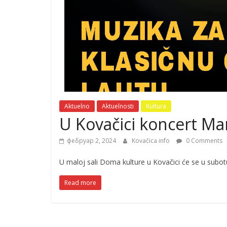
Aktuelno
Aktuelnosti
Kultura
U Kovačici koncert Mar
фебруар 2, 2024
Kovačica info
0 Comments
U maloj sali Doma kulture u Kovačici će se u subotu
Read more