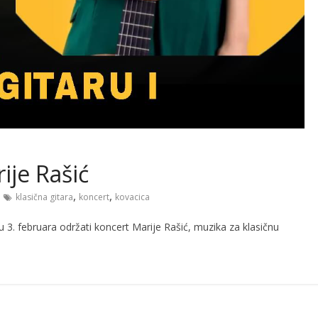
ije Rašić
,
,
klasična gitara
koncert
kovacica
 3. februara održati koncert Marije Rašić, muzika za klasičnu