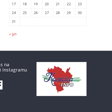
17
18
19
20
21
22
23
24
25
26
27
28
29
30
31
« јул
as na
i Instagramu
book