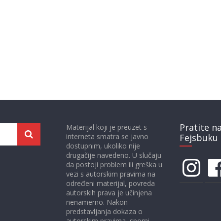
Pratite n
Materijal koji je preuzet s
interneta smatra se javno
Fejsbuku 
dostupnim, ukoliko nije
drugačije navedeno. U slučaju
Instagram
Face
da postoji problem ili greška u
vezi s autorskim pravima na
određeni materijal, povreda
autorskih prava je učinjena
nenamerno. Nakon
predstavljanja dokaza o
autorskim pravima, sporni