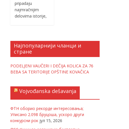
pripadaju
najmračnijim
delovima istorije,
Најпопуларнији чланци и
стране
PODELJENI VAUČERI I DEČIJA KOLICA ZA 76
BEBA SA TERITORIJE OPŠTINE KOVAČICA
Vojvođanska dešavanja
ФТН оборио рекорде интересовања;
Уписано 2.098 бруцоша, ускоро други
конкурсни рок
јул 15, 2026