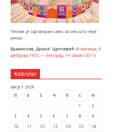
Песник је одговоран само за оно што није
рекао.
Бранислав „Брана” Црнчевић
(
Ковачица
,
8.
фебруар
1933
. —
Београд
,
14. април
2011
)
Kalendar
август 2026.
П
У
С
Ч
П
С
Н
1
2
3
4
5
6
7
8
9
10
11
12
13
14
15
16