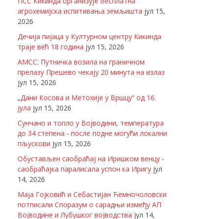
ПСС Кикинда организује бесплатна
агрохемијска испитивања земљишта
јул 15,
2026
Дечија пијаца у Културном центру Кикинда
траје већ 18 година
јул 15, 2026
АМСС: Путничка возила на граничном
прелазу Прешево чекају 20 минута на излаз
јул 15, 2026
„Дани Косова и Метохије у Вршцу“ од 16.
јула
јул 15, 2026
Сунчано и топло у Војводини, температура
до 34 степена - после подне могући локални
пљускови
јул 15, 2026
Обустављен саобраћај на Иришком венцу -
саобраћајка паралисала успон ка Иригу
јул
14, 2026
Маја Гојковић и Себастијан Ћемночоловски
потписали Споразум о сарадњи између АП
Војводине и Лубушког војводства
јул 14,