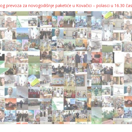
og prevoza za novogodišnje paketiće u Kovačici – polasci u 16.30 ča
JA KOLICA ZA 76 BEBA SA TERITORIJE OPŠTINE KOVAČICA
ka oborila rekord zatvorenih firmi!
egulatorno telo
grebu, pa kukaju o „egzilu“