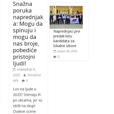
Snažna
poruka
naprednjak
a: Mogu da
spinuju i
Naprednjaci prvi
mogu da
predali listu
kandidata za
nas broje,
lokalne izbore
pobediće
април 28, 2024
pristojni
0
ljudi!
новембар 6,
2025
Kovačica
info
0
Lov na ljude u
2025? Snimaju ih
po ulicama, jer su
otišli na skup!
Ovakve scene