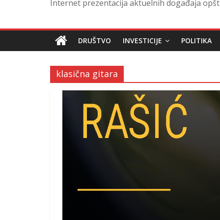
Internet prezentacija aktuelnih događaja opšt
DRUŠTVO
INVESTICIJE
POLITIKA
klasična gitara