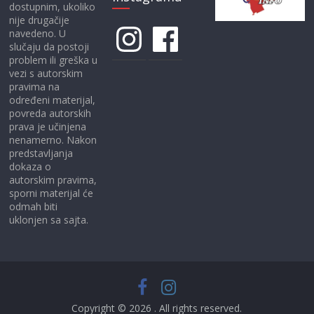
dostupnim, ukoliko
nije drugačije
Instagram
Facebook
navedeno. U
slučaju da postoji
problem ili greška u
vezi s autorskim
pravima na
određeni materijal,
povreda autorskih
prava je učinjena
nenamerno. Nakon
predstavljanja
dokaza o
autorskim pravima,
sporni materijal će
odmah biti
uklonjen sa sajta.
Copyright © 2026
. All rights reserved.