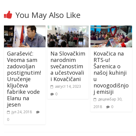
You May Also Like
Garašević:
Na Slovačkim
Kovačica na
Veoma sam
narodnim
RTS-u!
zadovoljan
svečanostim
Šarenica o
postignutim!
a učestvovali
našoj kuhinji
Uručenje
i Kovačičani
u
ključeva
novogodišnjo
август 14, 2023
fabrike vode
j emisiji
0
Elanu na
децембар 30,
jesen
2018
0
јул 24, 2018
0