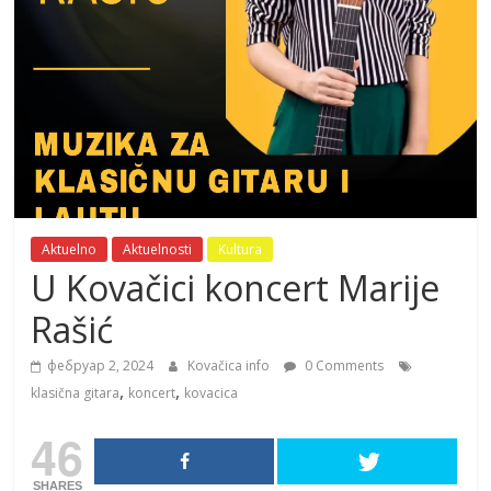
Aktuelno
Aktuelnosti
Kultura
U Kovačici koncert Marije
Rašić
фебруар 2, 2024
Kovačica info
0 Comments
,
,
klasična gitara
koncert
kovacica
46
SHARES