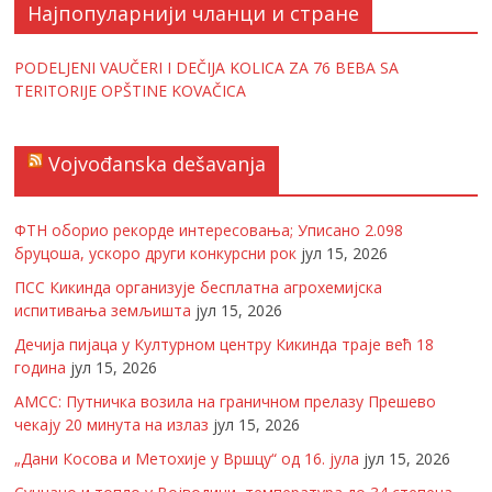
Најпопуларнији чланци и стране
PODELJENI VAUČERI I DEČIJA KOLICA ZA 76 BEBA SA
TERITORIJE OPŠTINE KOVAČICA
Vojvođanska dešavanja
ФТН оборио рекорде интересовања; Уписано 2.098
бруцоша, ускоро други конкурсни рок
јул 15, 2026
ПСС Кикинда организује бесплатна агрохемијска
испитивања земљишта
јул 15, 2026
Дечија пијаца у Културном центру Кикинда траје већ 18
година
јул 15, 2026
АМСС: Путничка возила на граничном прелазу Прешево
чекају 20 минута на излаз
јул 15, 2026
„Дани Косова и Метохије у Вршцу“ од 16. јула
јул 15, 2026