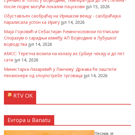
Сунчано и топло у Војводини, температура до 34 степена -
после подне могући локални пљускови
јул 15, 2026
Обустављен саобраћај на Иришком венцу - саобраћајка
паралисала успон ка Иригу
јул 14, 2026
Маја Гојковић и Себастијан Ћемночоловски потписали
Споразум о сарадњи између АП Војводине и Лубушког
војводства
јул 14, 2026
АМСС: Теретна возила на излазу из Србије чекају и до пет
сати
јул 14, 2026
Министарка Лазаревић у Панчеву: Држава ће заштити
пензионере од злоупотребе трговаца
јул 14, 2026
RTV OK
Evropa u Banatu
Песник је