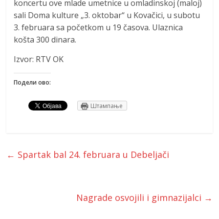
koncertu ove mlade umetnice u omladinskoj (maloj)
sali Doma kulture „3. oktobar“ u Kovačici, u subotu
3. februara sa početkom u 19 časova. Ulaznica
košta 300 dinara.
Izvor: RTV OK
Подели ово:
Штампање
←
Spartak bal 24. februara u Debeljači
Nagrade osvojili i gimnazijalci
→