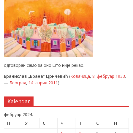
одговоран само за оно што није рекао.
Бранислав „Брана” Црнчевић
(
Ковачица
,
8. фебруар
1933
.
—
Београд
,
14. април
2011
)
Kalendar
фебруар 2024.
П
У
С
Ч
П
С
Н