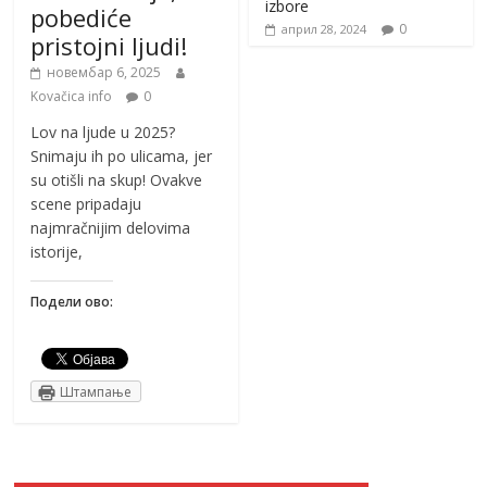
izbore
pobediće
0
април 28, 2024
pristojni ljudi!
новембар 6, 2025
Kovačica info
0
Lov na ljude u 2025?
Snimaju ih po ulicama, jer
su otišli na skup! Ovakve
scene pripadaju
najmračnijim delovima
istorije,
Подели ово:
Штампање