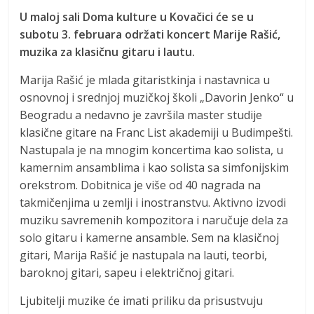
U maloj sali Doma kulture u Kova
čici će se u
subotu 3. februara održati koncert Marije Rašić,
muzika za klasičnu gitaru i lautu.
Marija Rašić je mlada gitaristkinja i nastavnica u
osnovnoj i srednjoj muzičkoj školi „Davorin Jenko“ u
Beogradu a nedavno je završila master studije
klasične gitare na Franc List akademiji u Budimpešti.
Nastupala je na mnogim koncertima kao solista, u
kamernim ansamblima i kao solista sa simfonijskim
orekstrom. Dobitnica je više od 40 nagrada na
takmičenjima u zemlji i inostranstvu. Aktivno izvodi
muziku savremenih kompozitora i naručuje dela za
solo gitaru i kamerne ansamble. Sem na klasičnoj
gitari, Marija Rašić je nastupala na lauti, teorbi,
baroknoj gitari, sapeu i električnoj gitari.
Ljubitelji muzike će imati priliku da prisustvuju