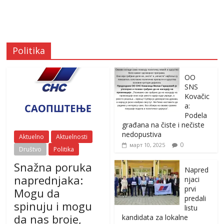
Politika
OO
SNS
Kovačic
a:
Podela
građana na čiste i nečiste
nedopustiva
Aktuelno
Aktuelnosti
0
март 10, 2025
Društvo
Politika
Snažna poruka
Napred
naprednjaka:
njaci
prvi
Mogu da
predali
spinuju i mogu
listu
da nas broje,
kandidata za lokalne