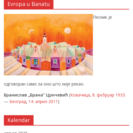
Evropa u Banatu
Песник је
одговоран само за оно што није рекао.
Бранислав „Брана” Црнчевић
(
Ковачица
,
8. фебруар
1933
.
—
Београд
,
14. април
2011
)
Kalendar