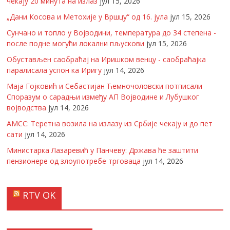
чекају 20 минута на излаз
јул 15, 2026
„Дани Косова и Метохије у Вршцу“ од 16. јула
јул 15, 2026
Сунчано и топло у Војводини, температура до 34 степена -
после подне могући локални пљускови
јул 15, 2026
Обустављен саобраћај на Иришком венцу - саобраћајка
паралисала успон ка Иригу
јул 14, 2026
Маја Гојковић и Себастијан Ћемночоловски потписали
Споразум о сарадњи између АП Војводине и Лубушког
војводства
јул 14, 2026
АМСС: Теретна возила на излазу из Србије чекају и до пет
сати
јул 14, 2026
Министарка Лазаревић у Панчеву: Држава ће заштити
пензионере од злоупотребе трговаца
јул 14, 2026
RTV OK