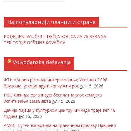
Најпопуларнији чланци и стране
PODELJENI VAUČERI I DEČIJA KOLICA ZA 76 BEBA SA
TERITORIJE OPŠTINE KOVAČICA
Vojvođanska dešavanja
ФТН оборио рекорде интересовања; Уписано 2.098
бруцоша, ускоро други конкурсни рок
јул 15, 2026
ПСС Кикинда организује бесплатна агрохемијска
испитивања земљишта
јул 15, 2026
Дечија пијаца у Културном центру Кикинда траје већ 18
година
јул 15, 2026
АМСС: Путничка возила на граничном прелазу Прешево