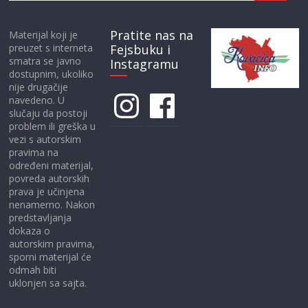
Pratite nas na
Materijal koji je
preuzet s interneta
Fejsbuku i
smatra se javno
Instagramu
dostupnim, ukoliko
nije drugačije
Instagram
Facebook
navedeno. U
slučaju da postoji
problem ili greška u
vezi s autorskim
pravima na
određeni materijal,
povreda autorskih
prava je učinjena
nenamerno. Nakon
predstavljanja
dokaza o
autorskim pravima,
sporni materijal će
odmah biti
uklonjen sa sajta.