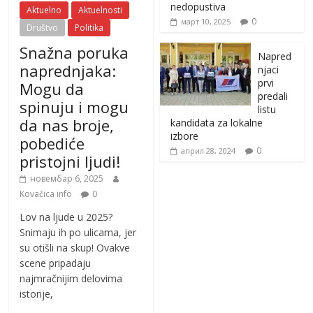
nedopustiva
Aktuelno
Aktuelnosti
0
март 10, 2025
Društvo
Politika
Snažna poruka
Napred
naprednjaka:
njaci
prvi
Mogu da
predali
spinuju i mogu
listu
da nas broje,
kandidata za lokalne
izbore
pobediće
0
април 28, 2024
pristojni ljudi!
новембар 6, 2025
Kovačica info
0
Lov na ljude u 2025?
Snimaju ih po ulicama, jer
su otišli na skup! Ovakve
scene pripadaju
najmračnijim delovima
istorije,