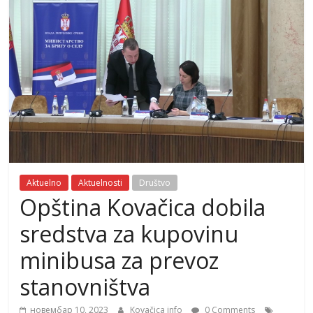
Aktuelno
Aktuelnosti
Društvo
Opština Kovačica dobila
sredstva za kupovinu
minibusa za prevoz
stanovništva
новембар 10, 2023
Kovačica info
0 Comments