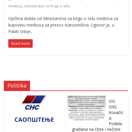
,
minibus
ministarstvo za brigu o selu
Opština dobila od Ministarstva za brigu o selu sredstva za
kupovinu minibusa za prevoz stanovništva. Ugovor je, u
Palati Srbije,
Read more
Politika
OO
SNS
Kovačic
a:
Podela
građana na čiste i nečiste