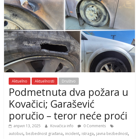
Aktuelno
Aktuelnosti
Društvo
Podmetnuta dva požara u
Kovačici; Garašević
poručio – teror neće proći
април 13, 2025
Kovačica info
0 Comments
,
,
,
,
,
autobus
bezbednost građana
incident
istraga
javna bezbednost