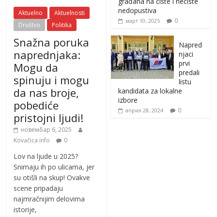
građana na čiste i nečiste
nedopustiva
Aktuelno
Aktuelnosti
0
март 10, 2025
Društvo
Politika
Snažna poruka
Napred
naprednjaka:
njaci
prvi
Mogu da
predali
spinuju i mogu
listu
da nas broje,
kandidata za lokalne
izbore
pobediće
0
април 28, 2024
pristojni ljudi!
новембар 6, 2025
Kovačica info
0
Lov na ljude u 2025?
Snimaju ih po ulicama, jer
su otišli na skup! Ovakve
scene pripadaju
najmračnijim delovima
istorije,