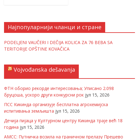
Најпопуларнији чланци и стране
PODELJENI VAUČERI I DEČIJA KOLICA ZA 76 BEBA SA
TERITORIJE OPŠTINE KOVAČICA
Vojvođanska dešavanja
ФТН оборио рекорде интересовања; Уписано 2.098
бруцоша, ускоро други конкурсни рок
јул 15, 2026
ПСС Кикинда организује бесплатна агрохемијска
испитивања земљишта
јул 15, 2026
Дечија пијаца у Културном центру Кикинда траје већ 18
година
јул 15, 2026
АМСС: Путничка возила на граничном прелазу Прешево