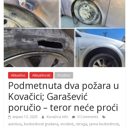
Aktuelno
Aktuelnosti
Društvo
Podmetnuta dva požara u
Kovačici; Garašević
poručio – teror neće proći
април 13, 2025
Kovačica info
0 Comments
,
,
,
,
,
autobus
bezbednost građana
incident
istraga
javna bezbednost