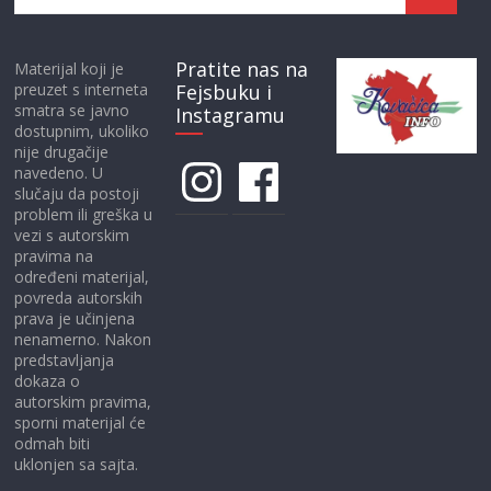
Pratite nas na
Materijal koji je
preuzet s interneta
Fejsbuku i
smatra se javno
Instagramu
dostupnim, ukoliko
nije drugačije
Instagram
Facebook
navedeno. U
slučaju da postoji
problem ili greška u
vezi s autorskim
pravima na
određeni materijal,
povreda autorskih
prava je učinjena
nenamerno. Nakon
predstavljanja
dokaza o
autorskim pravima,
sporni materijal će
odmah biti
uklonjen sa sajta.