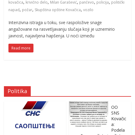
,
,
,
,
,
kovačica
krivično delo
Milan Garašević
pančevo
policija
politički
,
,
,
napad
požar
Skupština opštine Kovačica
vozilo
Intenzivna istraga u toku, sve raspoložive snage
angažovane na rasvetljavanju slučaja koji je uznemirio
javnost, najavljena hapšenja. U noći između
Read more
Politika
OO
SNS
Kovačic
a:
Podela