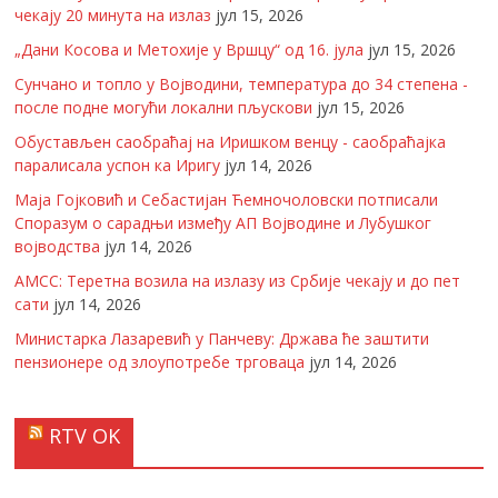
чекају 20 минута на излаз
јул 15, 2026
„Дани Косова и Метохије у Вршцу“ од 16. јула
јул 15, 2026
Сунчано и топло у Војводини, температура до 34 степена -
после подне могући локални пљускови
јул 15, 2026
Обустављен саобраћај на Иришком венцу - саобраћајка
паралисала успон ка Иригу
јул 14, 2026
Маја Гојковић и Себастијан Ћемночоловски потписали
Споразум о сарадњи између АП Војводине и Лубушког
војводства
јул 14, 2026
АМСС: Теретна возила на излазу из Србије чекају и до пет
сати
јул 14, 2026
Министарка Лазаревић у Панчеву: Држава ће заштити
пензионере од злоупотребе трговаца
јул 14, 2026
RTV OK