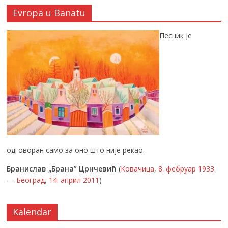
Evropa u Banatu
Песник је
одговоран само за оно што није рекао.
Бранислав „Брана” Црнчевић
(
Ковачица
,
8. фебруар
1933
.
—
Београд
,
14. април
2011
)
Kalendar