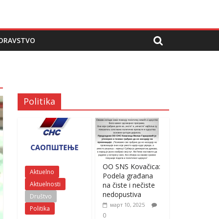
DRAVSTVO
Politika
OO SNS Kovačica:
Aktuelno
Podela građana
Aktuelnosti
na čiste i nečiste
nedopustiva
Društvo
март 10, 2025
Politika
0