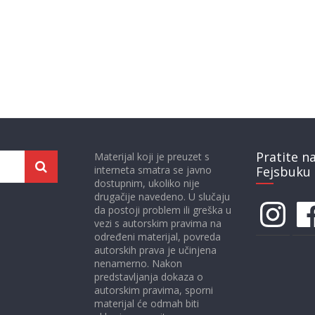
Pratite n
Materijal koji je preuzet s
interneta smatra se javno
Fejsbuku 
dostupnim, ukoliko nije
drugačije navedeno. U slučaju
Instagram
Face
da postoji problem ili greška u
vezi s autorskim pravima na
određeni materijal, povreda
autorskih prava je učinjena
nenamerno. Nakon
predstavljanja dokaza o
autorskim pravima, sporni
materijal će odmah biti