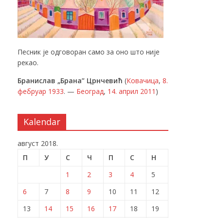
Песник је одговоран само за оно што није
рекао.
Бранислав „Брана” Црнчевић
(
Ковачица
,
8.
фебруар
1933
. —
Београд
,
14. април
2011
)
Kalendar
август 2018.
П
У
С
Ч
П
С
Н
1
2
3
4
5
6
7
8
9
10
11
12
13
14
15
16
17
18
19