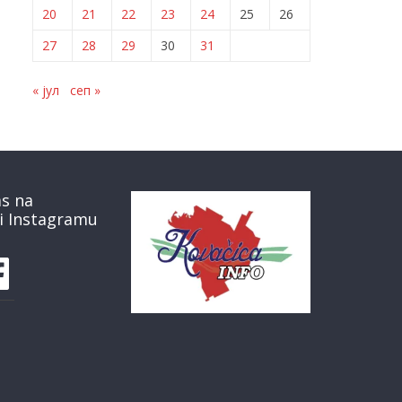
20
21
22
23
24
25
26
27
28
29
30
31
« јул
сеп »
as na
i Instagramu
book