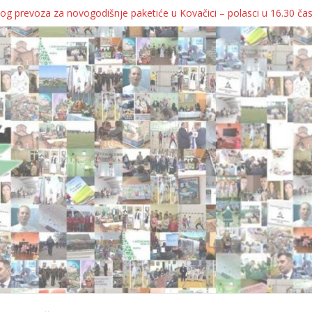
og prevoza za novogodišnje paketiće u Kovačici – polasci u 16.30 ča
JA KOLICA ZA 76 BEBA SA TERITORIJE OPŠTINE KOVAČICA
ka oborila rekord zatvorenih firmi!
egulatorno telo
grebu, pa kukaju o „egzilu“