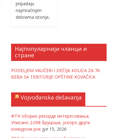
pripadaju
najmračnijim
delovima istorije,
Најпопуларнији чланци и
стране
PODELJENI VAUČERI I DEČIJA KOLICA ZA 76
BEBA SA TERITORIJE OPŠTINE KOVAČICA
Vojvođanska dešavanja
ФТН оборио рекорде интересовања;
Уписано 2.098 бруцоша, ускоро други
конкурсни рок
јул 15, 2026