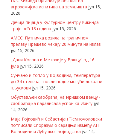
ПСС Кикинда организује бесплатна
агрохемијска испитивања земљишта
јул 15,
2026
Дечија пијаца у Културном центру Кикинда
траје већ 18 година
јул 15, 2026
АМСС: Путничка возила на граничном
прелазу Прешево чекају 20 минута на излаз
јул 15, 2026
„Дани Косова и Метохије у Вршцу“ од 16.
јула
јул 15, 2026
Сунчано и топло у Војводини, температура
до 34 степена - после подне могући локални
пљускови
јул 15, 2026
Обустављен саобраћај на Иришком венцу -
саобраћајка паралисала успон ка Иригу
јул
14, 2026
Маја Гојковић и Себастијан Ћемночоловски
потписали Споразум о сарадњи између АП
Војводине и Лубушког војводства
јул 14,