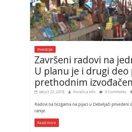
Investcije
Završeni radovi na jed
U planu je i drugi deo
prethodnim izvođače
август 22, 2018
Kovačica info
0 Comments
Radovi na tezgama na pijaci u Debeljači privedeni s
ranije.
Read more