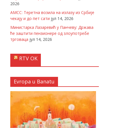
2026
АМСС: Теретна возила на излазу из Србије
чекају и до пет сати
јул 14, 2026
Министарка Лазаревић у Панчеву: Држава
ће заштити пензионере од злоупотребе
трговаца
јул 14, 2026
RTV OK
Evropa u Banatu