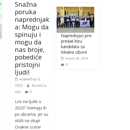
Snažna
poruka
naprednjak
a: Mogu da
spinuju i
Naprednjaci prvi
mogu da
predali listu
kandidata za
nas broje,
lokalne izbore
pobediće
април 28, 2024
pristojni
0
ljudi!
новембар 6,
2025
Kovačica
info
0
Lov na ljude u
2025? Snimaju ih
po ulicama, jer su
otišli na skup!
Ovakve scene