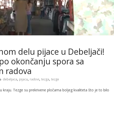
nom delu pijace u Debeljači!
 po okončanju spora sa
m radova
,
,
,
,
debeljaca
pijaca
radovi
tezga
tezge
u kraju. Tezge su prekrivene pločama boljeg kvaliteta što je to bilo