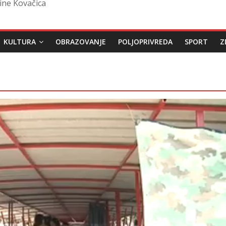
ine Kovačica
KULTURA
OBRAZOVANJE
POLJOPRIVREDA
SPORT
Z