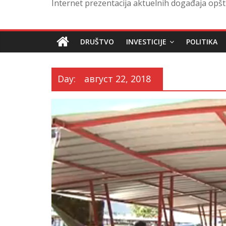
Internet prezentacija aktuelnih događaja opšt
DRUŠTVO
INVESTICIJE
POLITIKA
Day:
август 22, 2018