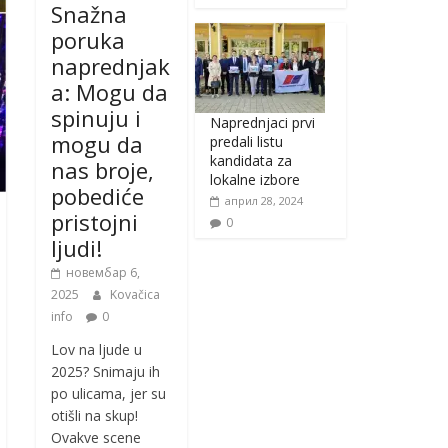
Snažna
poruka
naprednjak
a: Mogu da
spinuju i
Naprednjaci prvi
mogu da
predali listu
kandidata za
nas broje,
lokalne izbore
pobediće
април 28, 2024
pristojni
0
ljudi!
новембар 6,
2025
Kovačica
info
0
Lov na ljude u
2025? Snimaju ih
po ulicama, jer su
otišli na skup!
Ovakve scene