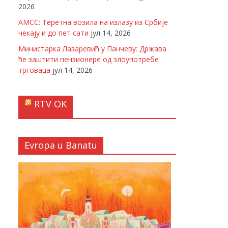
2026
АМСС: Теретна возила на излазу из Србије
чекају и до пет сати
јул 14, 2026
Министарка Лазаревић у Панчеву: Држава
ће заштити пензионере од злоупотребе
трговаца
јул 14, 2026
RTV OK
Evropa u Banatu