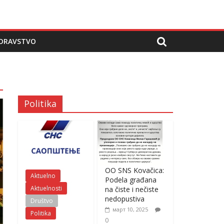
DRAVSTVO
Politika
OO SNS Kovačica:
Aktuelno
Podela građana
Aktuelnosti
na čiste i nečiste
nedopustiva
Društvo
март 10, 2025
Politika
0