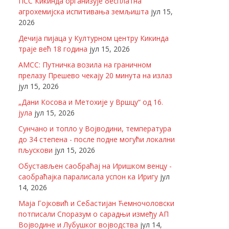
ПСС Кикинда организује бесплатна
агрохемијска испитивања земљишта
јул 15,
2026
Дечија пијаца у Културном центру Кикинда
траје већ 18 година
јул 15, 2026
АМСС: Путничка возила на граничном
прелазу Прешево чекају 20 минута на излаз
јул 15, 2026
„Дани Косова и Метохије у Вршцу“ од 16.
јула
јул 15, 2026
Сунчано и топло у Војводини, температура
до 34 степена - после подне могући локални
пљускови
јул 15, 2026
Обустављен саобраћај на Иришком венцу -
саобраћајка паралисала успон ка Иригу
јул
14, 2026
Маја Гојковић и Себастијан Ћемночоловски
потписали Споразум о сарадњи између АП
Војводине и Лубушког војводства
јул 14,