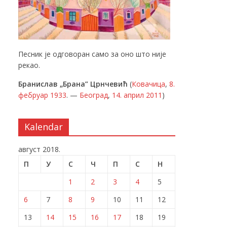
Песник је одговоран само за оно што није
рекао.
Бранислав „Брана” Црнчевић
(
Ковачица
,
8.
фебруар
1933
. —
Београд
,
14. април
2011
)
Kalendar
август 2018.
П
У
С
Ч
П
С
Н
1
2
3
4
5
6
7
8
9
10
11
12
13
14
15
16
17
18
19