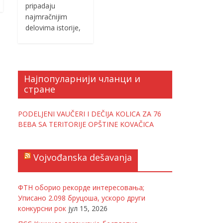
pripadaju
najmračnijim
delovima istorije,
Најпопуларнији чланци и
стране
PODELJENI VAUČERI I DEČIJA KOLICA ZA 76
BEBA SA TERITORIJE OPŠTINE KOVAČICA
Vojvođanska dešavanja
ФТН оборио рекорде интересовања;
Уписано 2.098 бруцоша, ускоро други
конкурсни рок
јул 15, 2026