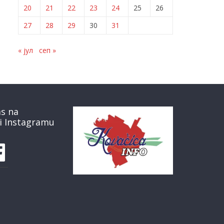
20
21
22
23
24
25
26
27
28
29
30
31
« јул
сеп »
as na
i Instagramu
book