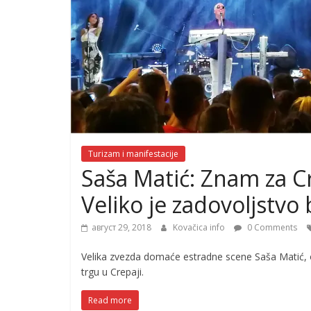
Turizam i manifestacije
Saša Matić: Znam za C
Veliko je zadovoljstvo 
август 29, 2018
Kovačica info
0 Comments
Velika zvezda domaće estradne scene Saša Matić, o
trgu u Crepaji.
Read more