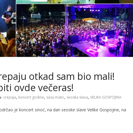
repaju otkad sam bio mali!
biti ovde večeras!
,
,
,
,
crepaja
koncert godine
sasa matic
seoska slava
VELIKA GOSPOJINA
držao je koncert sinoć, na dan seoske slave Velike Gospojine, na