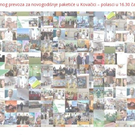
nog prevoza za novogodišnje paketiće u Kovačici – polasci u 16.30 č
IJA KOLICA ZA 76 BEBA SA TERITORIJE OPŠTINE KOVAČICA
ačka oborila rekord zatvorenih firmi!
regulatorno telo
agrebu, pa kukaju o „egzilu“