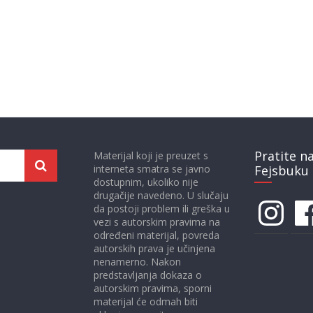
Pratite n
Materijal koji je preuzet s
interneta smatra se javno
Fejsbuku 
dostupnim, ukoliko nije
drugačije navedeno. U slučaju
Instagram
Face
da postoji problem ili greška u
vezi s autorskim pravima na
određeni materijal, povreda
autorskih prava je učinjena
nenamerno. Nakon
predstavljanja dokaza o
autorskim pravima, sporni
materijal će odmah biti