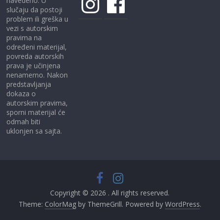
navedeno. U
slučaju da postoji
problem ili greška u
vezi s autorskim
pravima na
određeni materijal,
povreda autorskih
prava je učinjena
nenamerno. Nakon
predstavljanja
dokaza o
autorskim pravima,
sporni materijal će
odmah biti
uklonjen sa sajta.
Copyright © 2026
. All rights reserved.
Theme:
ColorMag
by ThemeGrill. Powered by
WordPress
.