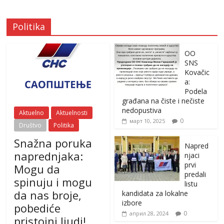
Politika
OO
SNS
Kovačic
a:
Podela
građana na čiste i nečiste
nedopustiva
Aktuelno
Aktuelnosti
0
март 10, 2025
Društvo
Politika
Snažna poruka
Napred
naprednjaka:
njaci
prvi
Mogu da
predali
spinuju i mogu
listu
da nas broje,
kandidata za lokalne
izbore
pobediće
0
април 28, 2024
pristojni ljudi!