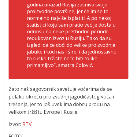
godina unazad Rusija zasniva svoje
proizvodne površine, jer će im se to
normalno najviše isplatiti. A po nekoj
statistici koju sam pratio već je dosta u
odnosu na neke prethodne periode
redukovan izvoz u Rusiju. Tako da su
izgledi da će doći do velike proizvodnje
jabuke i kod nas i šire, i da jednostavno
to rusko tržište neće biti toliko
primamljivo”, smatra Čolović.
Zato naš sagovornik savetuje voćarima da se
polako okreću proizvodnji jagodičastog voća i
trešanja, jer to još uvek ima dobru prođu na
velikom tržištu Evrope i Rusije.
Izvor:
RTV
FOTO: