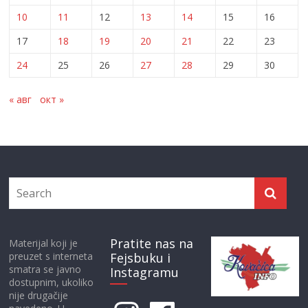
10
11
12
13
14
15
16
17
18
19
20
21
22
23
24
25
26
27
28
29
30
« авг
окт »
Pratite nas na
Materijal koji je
preuzet s interneta
Fejsbuku i
smatra se javno
Instagramu
dostupnim, ukoliko
nije drugačije
Instagram
Facebook