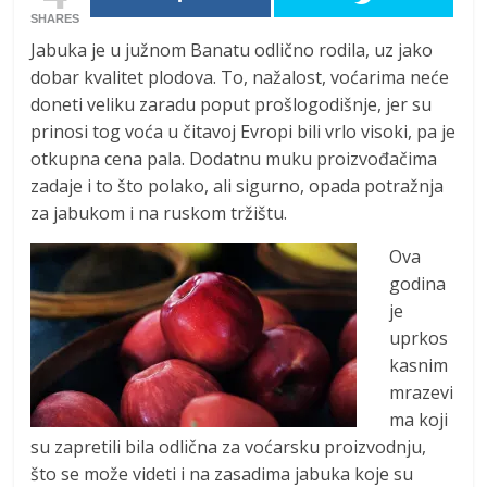
SHARES
Jabuka je u južnom Banatu odlično rodila, uz jako
dobar kvalitet plodova. To, nažalost, voćarima neće
doneti veliku zaradu poput prošlogodišnje, jer su
prinosi tog voća u čitavoj Evropi bili vrlo visoki, pa je
otkupna cena pala. Dodatnu muku proizvođačima
zadaje i to što polako, ali sigurno, opada potražnja
za jabukom i na ruskom tržištu.
Ova
godina
je
uprkos
kasnim
mrazevi
ma koji
su zapretili bila odlična za voćarsku proizvodnju,
što se može videti i na zasadima jabuka koje su