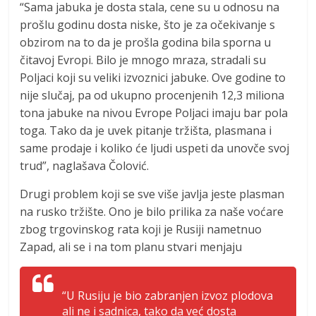
“Sama jabuka je dosta stala, cene su u odnosu na
prošlu godinu dosta niske, što je za očekivanje s
obzirom na to da je prošla godina bila sporna u
čitavoj Evropi. Bilo je mnogo mraza, stradali su
Poljaci koji su veliki izvoznici jabuke. Ove godine to
nije slučaj, pa od ukupno procenjenih 12,3 miliona
tona jabuke na nivou Evrope Poljaci imaju bar pola
toga. Tako da je uvek pitanje tržišta, plasmana i
same prodaje i koliko će ljudi uspeti da unovče svoj
trud”, naglašava Čolović.
Drugi problem koji se sve više javlja jeste plasman
na rusko tržište. Ono je bilo prilika za naše voćare
zbog trgovinskog rata koji je Rusiji nametnuo
Zapad, ali se i na tom planu stvari menjaju
“U Rusiju je bio zabranjen izvoz plodova
ali ne i sadnica, tako da već dosta