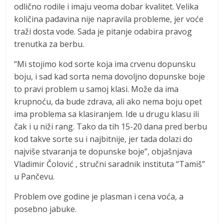
odlično rodile i imaju veoma dobar kvalitet. Velika
količina padavina nije napravila probleme, jer voće
traži dosta vode. Sada je pitanje odabira pravog
trenutka za berbu.
“Mi stojimo kod sorte koja ima crvenu dopunsku
boju, i sad kad sorta nema dovoljno dopunske boje
to pravi problem u samoj klasi. Može da ima
krupnoću, da bude zdrava, ali ako nema boju opet
ima problema sa klasiranjem. Ide u drugu klasu ili
čak i u niži rang. Tako da tih 15-20 dana pred berbu
kod takve sorte su i najbitnije, jer tada dolazi do
najviše stvaranja te dopunske boje”, objašnjava
Vladimir Čolović , stručni saradnik instituta “Tamiš”
u Pančevu.
Problem ove godine je plasman i cena voća, a
posebno jabuke.