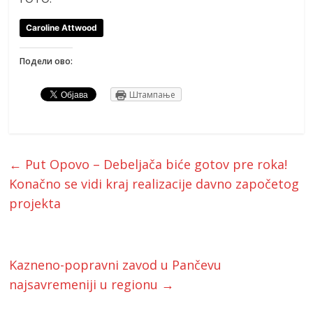
Caroline Attwood
Подели ово:
Штампање
←
Put Opovo – Debeljača biće gotov pre roka!
Konačno se vidi kraj realizacije davno započetog
projekta
Kazneno-popravni zavod u Pančevu
najsavremeniji u regionu
→