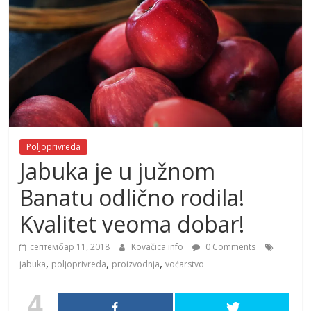
Poljoprivreda
Jabuka je u južnom
Banatu odlično rodila!
Kvalitet veoma dobar!
септембар 11, 2018
Kovačica info
0 Comments
,
,
,
jabuka
poljoprivreda
proizvodnja
voćarstvo
4