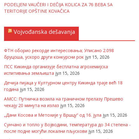
PODELJENI VAUČERI I DEČIJA KOLICA ZA 76 BEBA SA
TERITORIJE OPŠTINE KOVAČICA
Vojvođanska dešavanja
ФТН оборио рекорде интересовања; Уписано 2.098
бруцоша, ускоро други конкурсни рок
јул 15, 2026
ПСС Кикинда организује бесплатна агрохемијска
испитивања земљишта
јул 15, 2026
Дечија пијаца у Културном центру Кикинда траје већ 18
година
јул 15, 2026
АМСС: Путничка возила на граничном прелазу Прешево
чекају 20 минута на излаз
јул 15, 2026
„Дани Косова и Метохије у Вршцу“ од 16. јула
јул 15, 2026
Сунчано и топло у Војводини, температура до 34 степена -
после подне могући локални пљускови
јул 15, 2026