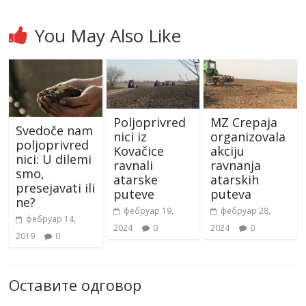
You May Also Like
Poljoprivred
MZ Crepaja
Svedoče nam
nici iz
organizovala
poljoprivred
Kovačice
akciju
nici: U dilemi
ravnali
ravnanja
smo,
atarske
atarskih
presejavati ili
puteve
puteva
ne?
фебруар 19,
фебруар 28,
фебруар 14,
2024
0
2024
0
2019
0
Оставите одговор