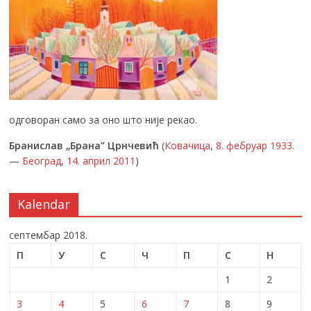
одговоран само за оно што није рекао.
Бранислав „Брана” Црнчевић
(
Ковачица
,
8. фебруар
1933
.
—
Београд
,
14. април
2011
)
Kalendar
септембар 2018.
П
У
С
Ч
П
С
Н
1
2
3
4
5
6
7
8
9