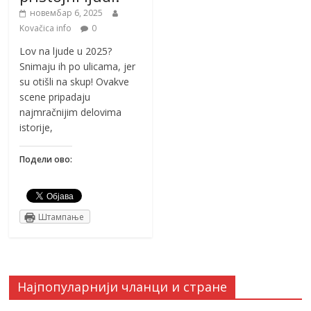
новембар 6, 2025
Kovačica info
0
Lov na ljude u 2025?
Snimaju ih po ulicama, jer
su otišli na skup! Ovakve
scene pripadaju
najmračnijim delovima
istorije,
Подели ово:
Штампање
Најпопуларнији чланци и стране