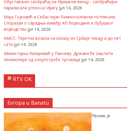
Обустављен саобраћај на Иришком венцу - саобраћајка
паралисала успон ка Иригу
јул 14, 2026
Маја Гојковић и Себастијан Ћемночоловски потписали
Споразум о сарадњи између АП Војводине и Лубушког
војводства
јул 14, 2026
АМСС: Теретна возила на излазу из Србије чекају и до пет
сати
јул 14, 2026
Министарка Лазаревић у Панчеву: Држава ће заштити
пензионере од злоупотребе трговаца
јул 14, 2026
RTV OK
Evropa u Banatu
Песник је