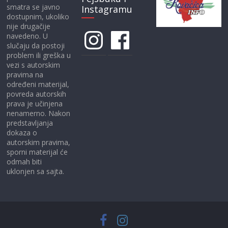
smatra se javno
Instagramu
dostupnim, ukoliko
nije drugačije
Instagram
Facebook
navedeno. U
slučaju da postoji
problem ili greška u
vezi s autorskim
pravima na
određeni materijal,
povreda autorskih
prava je učinjena
nenamerno. Nakon
predstavljanja
dokaza o
autorskim pravima,
sporni materijal će
odmah biti
uklonjen sa sajta.