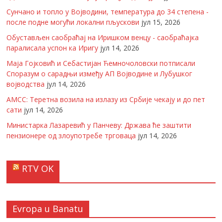
Сунчано и топло у Војводини, температура до 34 степена -
после подне могући локални пљускови
јул 15, 2026
Обустављен саобраћај на Иришком венцу - саобраћајка
паралисала успон ка Иригу
јул 14, 2026
Маја Гојковић и Себастијан Ћемночоловски потписали
Споразум о сарадњи између АП Војводине и Лубушког
војводства
јул 14, 2026
АМСС: Теретна возила на излазу из Србије чекају и до пет
сати
јул 14, 2026
Министарка Лазаревић у Панчеву: Држава ће заштити
пензионере од злоупотребе трговаца
јул 14, 2026
RTV OK
Evropa u Banatu