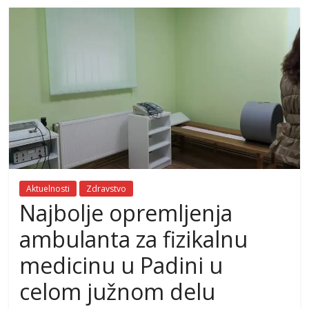
Aktuelnosti
Zdravstvo
Najbolje opremljenja
ambulanta za fizikalnu
medicinu u Padini u
celom južnom delu