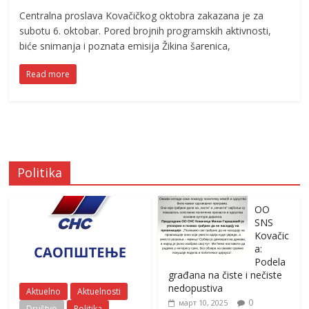
Centralna proslava Kovačičkog oktobra zakazana je za
subotu 6. oktobar. Pored brojnih programskih aktivnosti,
biće snimanja i poznata emisija Žikina šarenica,
Read more
Politika
OO
SNS
Kovačic
a:
Podela
građana na čiste i nečiste
nedopustiva
Aktuelno
Aktuelnosti
0
март 10, 2025
Društvo
Politika