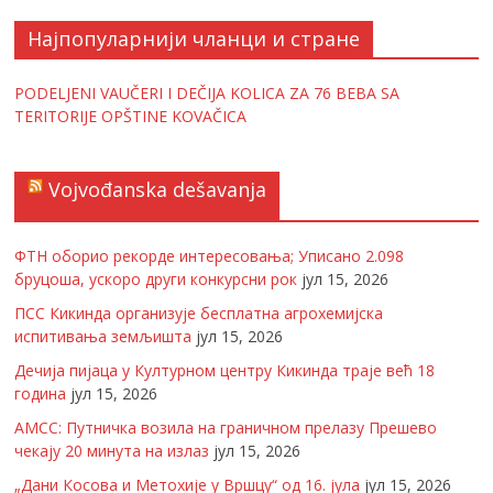
Најпопуларнији чланци и стране
PODELJENI VAUČERI I DEČIJA KOLICA ZA 76 BEBA SA
TERITORIJE OPŠTINE KOVAČICA
Vojvođanska dešavanja
ФТН оборио рекорде интересовања; Уписано 2.098
бруцоша, ускоро други конкурсни рок
јул 15, 2026
ПСС Кикинда организује бесплатна агрохемијска
испитивања земљишта
јул 15, 2026
Дечија пијаца у Културном центру Кикинда траје већ 18
година
јул 15, 2026
АМСС: Путничка возила на граничном прелазу Прешево
чекају 20 минута на излаз
јул 15, 2026
„Дани Косова и Метохије у Вршцу“ од 16. јула
јул 15, 2026