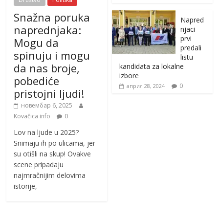
Snažna poruka
Napred
naprednjaka:
njaci
prvi
Mogu da
predali
spinuju i mogu
listu
da nas broje,
kandidata za lokalne
izbore
pobediće
0
април 28, 2024
pristojni ljudi!
новембар 6, 2025
Kovačica info
0
Lov na ljude u 2025?
Snimaju ih po ulicama, jer
su otišli na skup! Ovakve
scene pripadaju
najmračnijim delovima
istorije,