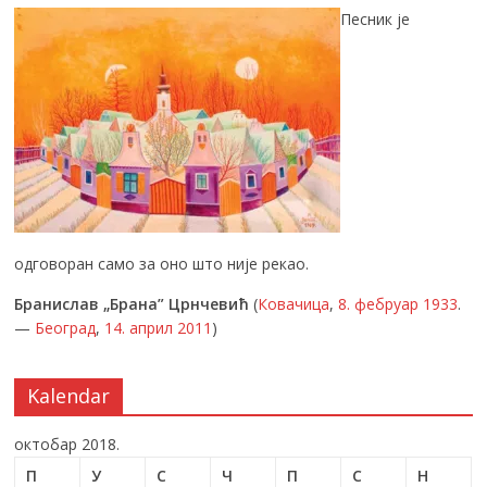
Песник је
одговоран само за оно што није рекао.
Бранислав „Брана” Црнчевић
(
Ковачица
,
8. фебруар
1933
.
—
Београд
,
14. април
2011
)
Kalendar
октобар 2018.
П
У
С
Ч
П
С
Н