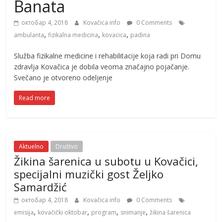
Banata
октобар 4, 2018
Kovačica info
0 Comments
,
,
,
ambulanta
fizikalna medicina
kovacica
padina
Služba fizikalne medicine i rehabilitacije koja radi pri Domu
zdravlja Kovačica je dobila veoma značajno pojačanje.
Svečano je otvoreno odeljenje
Read more
Aktuelno
Društvo
Žikina šarenica u subotu u Kovačici,
specijalni muzički gost Željko
Samardžić
октобар 4, 2018
Kovačica info
0 Comments
,
,
,
,
emisija
kovačički oktobar
program
snimanje
žikina šarenica