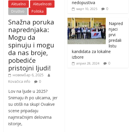
nedopustiva
Aktuelno
Aktuelnosti
0
март 10, 2025
Društvo
Politika
Snažna poruka
Napred
naprednjaka:
njaci
prvi
Mogu da
predali
spinuju i mogu
listu
da nas broje,
kandidata za lokalne
izbore
pobediće
0
април 28, 2024
pristojni ljudi!
новембар 6, 2025
Kovačica info
0
Lov na ljude u 2025?
Snimaju ih po ulicama, jer
su otišli na skup! Ovakve
scene pripadaju
najmračnijim delovima
istorije,