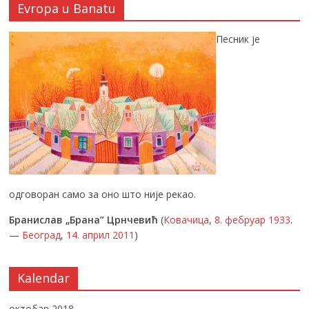
Evropa u Banatu
Песник је
одговоран само за оно што није рекао.
Бранислав „Брана” Црнчевић
(
Ковачица
,
8. фебруар
1933
.
—
Београд
,
14. април
2011
)
Kalendar
октобар 2018.