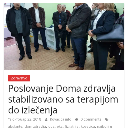
Zdravstvo
Poslovanje Doma zdravlja
stabilizovano sa terapijom
do izlečenja
октобар 22, 2018
Kovačica info
0 Comments
,
,
,
,
,
,
abulante
dom zdravlja
dug
ekg
fizijatrija
kovacica
najbolji u