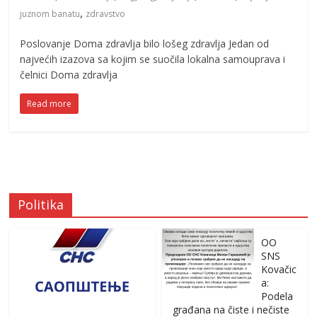
,
juznom banatu
zdravstvo
Poslovanje Doma zdravlja bilo lošeg zdravlja Jedan od
najvećih izazova sa kojim se suočila lokalna samouprava i
čelnici Doma zdravlja
Read more
Politika
OO
SNS
Kovačic
a:
Podela
građana na čiste i nečiste