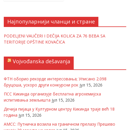
Најпопуларнији чланци и стране
PODELJENI VAUČERI I DEČIJA KOLICA ZA 76 BEBA SA
TERITORIJE OPŠTINE KOVAČICA
Vojvođanska dešavanja
ФТН оборио рекорде интересовања; Уписано 2.098
бруцоша, ускоро други конкурсни рок
јул 15, 2026
ПСС Кикинда организује бесплатна агрохемијска
испитивања земљишта
јул 15, 2026
Дечија пијаца у Културном центру Кикинда траје већ 18
година
јул 15, 2026
АМСС: Путничка возила на граничном прелазу Прешево