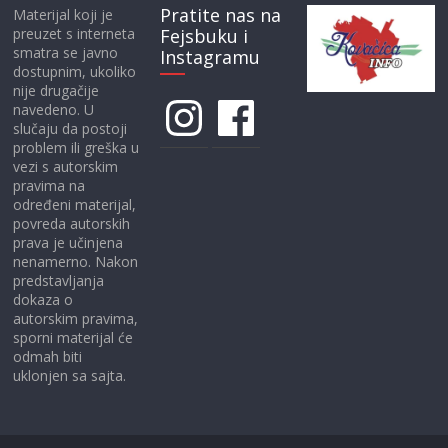
Pratite nas na
Materijal koji je
preuzet s interneta
Fejsbuku i
smatra se javno
Instagramu
dostupnim, ukoliko
nije drugačije
Instagram
Facebook
navedeno. U
slučaju da postoji
problem ili greška u
vezi s autorskim
pravima na
određeni materijal,
povreda autorskih
prava je učinjena
nenamerno. Nakon
predstavljanja
dokaza o
autorskim pravima,
sporni materijal će
odmah biti
uklonjen sa sajta.