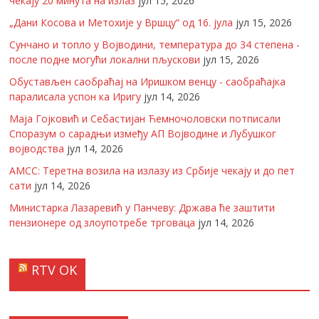
чекају 20 минута на излаз
јул 15, 2026
„Дани Косова и Метохије у Вршцу“ од 16. јула
јул 15, 2026
Сунчано и топло у Војводини, температура до 34 степена -
после подне могући локални пљускови
јул 15, 2026
Обустављен саобраћај на Иришком венцу - саобраћајка
паралисала успон ка Иригу
јул 14, 2026
Маја Гојковић и Себастијан Ћемночоловски потписали
Споразум о сарадњи између АП Војводине и Лубушког
војводства
јул 14, 2026
АМСС: Теретна возила на излазу из Србије чекају и до пет
сати
јул 14, 2026
Министарка Лазаревић у Панчеву: Држава ће заштити
пензионере од злоупотребе трговаца
јул 14, 2026
RTV OK