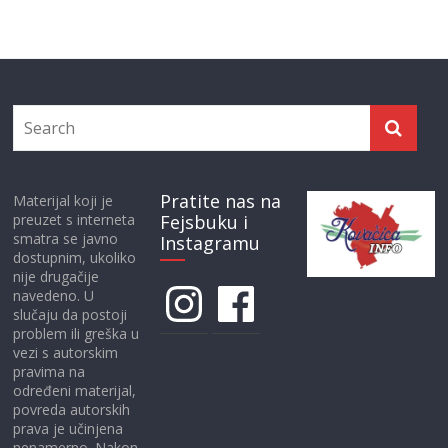
Pratite nas na
Materijal koji je
preuzet s interneta
Fejsbuku i
smatra se javno
Instagramu
dostupnim, ukoliko
nije drugačije
Instagram
Facebook
navedeno. U
slučaju da postoji
problem ili greška u
vezi s autorskim
pravima na
određeni materijal,
povreda autorskih
prava je učinjena
nenamerno. Nakon