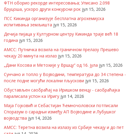
ФТН оборио рекорде интересовања; Уписано 2.098
бруцоша, ускоро други конкурсни рок
јул 15, 2026
ПСС Кикинда организује бесплатна агрохемијска
испитивања земљишта
јул 15, 2026
Дечија пијаца у Културном центру Кикинда траје већ 18
година
јул 15, 2026
АМСС: Путничка возила на граничном прелазу Прешево
чекају 20 минута на излаз
јул 15, 2026
„Дани Косова и Метохије у Вршцу“ од 16. јула
јул 15, 2026
Сунчано и топло у Војводини, температура до 34 степена -
после подне могући локални пљускови
јул 15, 2026
Обустављен саобраћај на Иришком венцу - саобраћајка
паралисала успон ка Иригу
јул 14, 2026
Маја Гојковић и Себастијан Ћемночоловски потписали
Споразум о сарадњи између АП Војводине и Лубушког
војводства
јул 14, 2026
АМСС: Теретна возила на излазу из Србије чекају и до пет
сати
јул 14, 2026