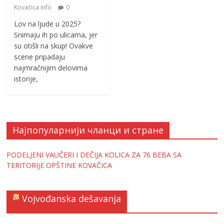
Kovačica info
0
Lov na ljude u 2025?
Snimaju ih po ulicama, jer
su otišli na skup! Ovakve
scene pripadaju
najmračnijim delovima
istorije,
Најпопуларнији чланци и стране
PODELJENI VAUČERI I DEČIJA KOLICA ZA 76 BEBA SA
TERITORIJE OPŠTINE KOVAČICA
Vojvođanska dešavanja