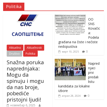
Politika
OO
SNS
Kovačic
a:
Podela
građana na čiste i nečiste
nedopustiva
Aktuelno
Aktuelnosti
0
март 10, 2025
Društvo
Politika
Snažna poruka
Napred
naprednjaka:
njaci
prvi
Mogu da
predali
spinuju i mogu
listu
da nas broje,
kandidata za lokalne
izbore
pobediće
0
април 28, 2024
pristojni ljudi!
новембар 6, 2025