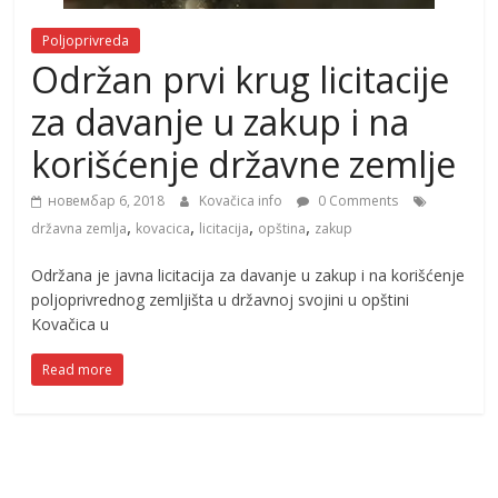
Poljoprivreda
Održan prvi krug licitacije
za davanje u zakup i na
korišćenje državne zemlje
новембар 6, 2018
Kovačica info
0 Comments
,
,
,
,
državna zemlja
kovacica
licitacija
opština
zakup
Održana je javna licitacija za davanje u zakup i na korišćenje
poljoprivrednog zemljišta u državnoj svojini u opštini
Kovačica u
Read more