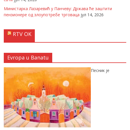
Министарка Лазаревић у Панчеву: Држава ће заштити
пензионере од злоупотребе трговаца
јул 14, 2026
RTV OK
Evropa u Banatu
Песник је