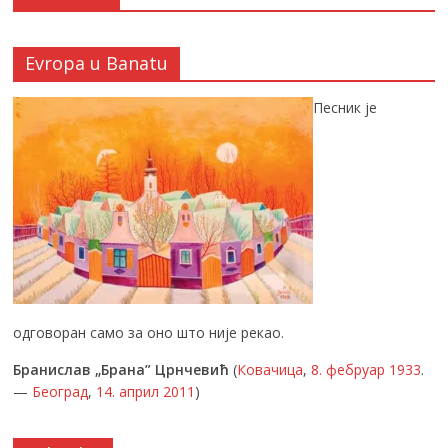
Evropa u Banatu
Песник је
одговоран само за оно што није рекао.
Бранислав „Брана” Црнчевић
(
Ковачица
,
8. фебруар
1933
.
—
Београд
,
14. април
2011
)