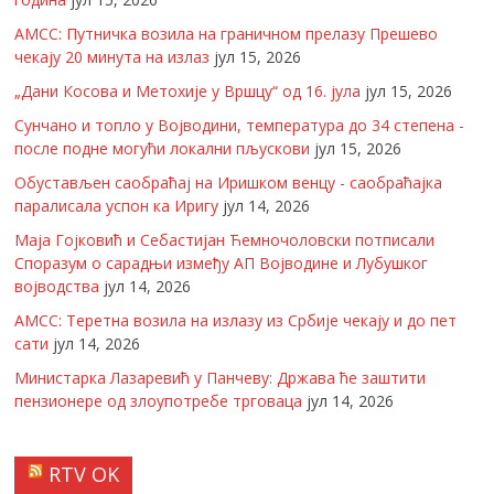
АМСС: Путничка возила на граничном прелазу Прешево
чекају 20 минута на излаз
јул 15, 2026
„Дани Косова и Метохије у Вршцу“ од 16. јула
јул 15, 2026
Сунчано и топло у Војводини, температура до 34 степена -
после подне могући локални пљускови
јул 15, 2026
Обустављен саобраћај на Иришком венцу - саобраћајка
паралисала успон ка Иригу
јул 14, 2026
Маја Гојковић и Себастијан Ћемночоловски потписали
Споразум о сарадњи између АП Војводине и Лубушког
војводства
јул 14, 2026
АМСС: Теретна возила на излазу из Србије чекају и до пет
сати
јул 14, 2026
Министарка Лазаревић у Панчеву: Држава ће заштити
пензионере од злоупотребе трговаца
јул 14, 2026
RTV OK