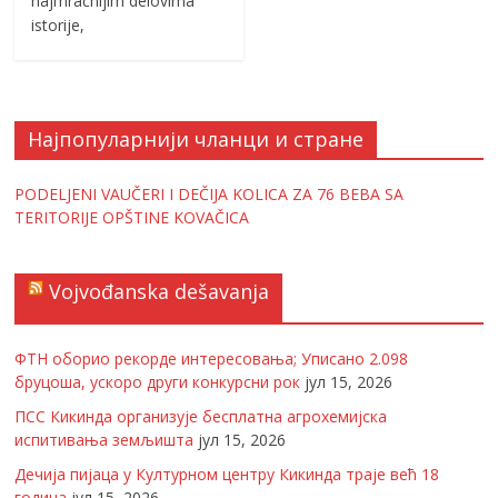
najmračnijim delovima
istorije,
Најпопуларнији чланци и стране
PODELJENI VAUČERI I DEČIJA KOLICA ZA 76 BEBA SA
TERITORIJE OPŠTINE KOVAČICA
Vojvođanska dešavanja
ФТН оборио рекорде интересовања; Уписано 2.098
бруцоша, ускоро други конкурсни рок
јул 15, 2026
ПСС Кикинда организује бесплатна агрохемијска
испитивања земљишта
јул 15, 2026
Дечија пијаца у Културном центру Кикинда траје већ 18
година
јул 15, 2026