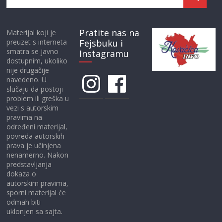
Pratite nas na
Materijal koji je
preuzet s interneta
Fejsbuku i
smatra se javno
Instagramu
dostupnim, ukoliko
nije drugačije
Instagram
Facebook
navedeno. U
slučaju da postoji
problem ili greška u
vezi s autorskim
pravima na
određeni materijal,
povreda autorskih
prava je učinjena
nenamerno. Nakon
predstavljanja
dokaza o
autorskim pravima,
sporni materijal će
odmah biti
uklonjen sa sajta.