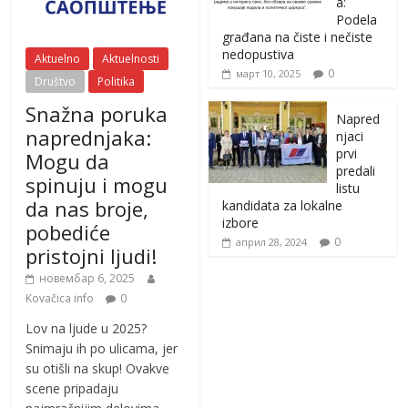
a:
Podela
građana na čiste i nečiste
nedopustiva
Aktuelno
Aktuelnosti
0
март 10, 2025
Društvo
Politika
Snažna poruka
Napred
naprednjaka:
njaci
prvi
Mogu da
predali
spinuju i mogu
listu
da nas broje,
kandidata za lokalne
izbore
pobediće
0
април 28, 2024
pristojni ljudi!
новембар 6, 2025
Kovačica info
0
Lov na ljude u 2025?
Snimaju ih po ulicama, jer
su otišli na skup! Ovakve
scene pripadaju