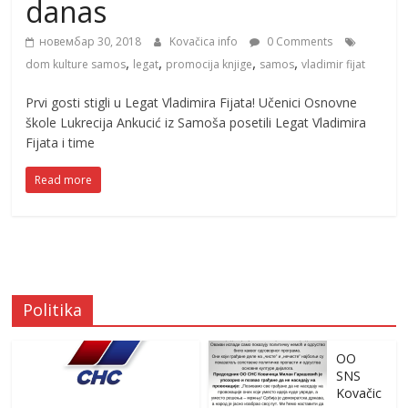
danas
новембар 30, 2018
Kovačica info
0 Comments
,
,
,
,
dom kulture samos
legat
promocija knjige
samos
vladimir fijat
Prvi gosti stigli u Legat Vladimira Fijata! Učenici Osnovne
škole Lukrecija Ankucić iz Samoša posetili Legat Vladimira
Fijata i time
Read more
Politika
OO
SNS
Kovačic