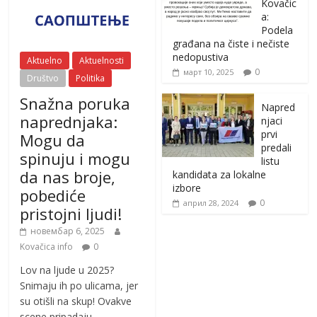
Kovačic
a:
Podela
građana na čiste i nečiste
nedopustiva
Aktuelno
Aktuelnosti
0
март 10, 2025
Društvo
Politika
Snažna poruka
Napred
naprednjaka:
njaci
prvi
Mogu da
predali
spinuju i mogu
listu
da nas broje,
kandidata za lokalne
izbore
pobediće
0
април 28, 2024
pristojni ljudi!
новембар 6, 2025
Kovačica info
0
Lov na ljude u 2025?
Snimaju ih po ulicama, jer
su otišli na skup! Ovakve
scene pripadaju