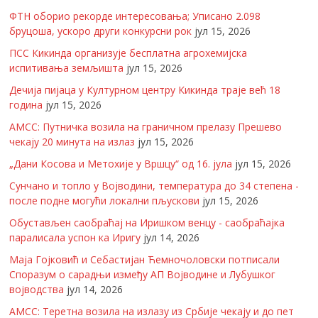
ФТН оборио рекорде интересовања; Уписано 2.098
бруцоша, ускоро други конкурсни рок
јул 15, 2026
ПСС Кикинда организује бесплатна агрохемијска
испитивања земљишта
јул 15, 2026
Дечија пијаца у Културном центру Кикинда траје већ 18
година
јул 15, 2026
АМСС: Путничка возила на граничном прелазу Прешево
чекају 20 минута на излаз
јул 15, 2026
„Дани Косова и Метохије у Вршцу“ од 16. јула
јул 15, 2026
Сунчано и топло у Војводини, температура до 34 степена -
после подне могући локални пљускови
јул 15, 2026
Обустављен саобраћај на Иришком венцу - саобраћајка
паралисала успон ка Иригу
јул 14, 2026
Маја Гојковић и Себастијан Ћемночоловски потписали
Споразум о сарадњи између АП Војводине и Лубушког
војводства
јул 14, 2026
АМСС: Теретна возила на излазу из Србије чекају и до пет