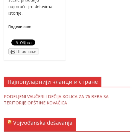
najmračnijim delovima
istorije,
Подели ово:
Штампање
Најпопуларнији чланци и стране
PODELJENI VAUČERI I DEČIJA KOLICA ZA 76 BEBA SA
TERITORIJE OPŠTINE KOVAČICA
Vojvođanska dešavanja