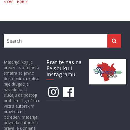
« сеп
нов »
Pratite nas na
Materijal koji je
preuzet s interneta
Fejsbuku i
smatra se javno
Instagramu
dostupnim, ukoliko
nije drugačije
Instagram
Facebook
navedeno. U
slučaju da postoji
problem ili greška u
vezi s autorskim
pravima na
određeni materijal,
povreda autorskih
prava je učinjena