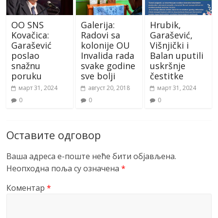
OO SNS
Galerija:
Hrubik,
Kovačica:
Radovi sa
Garašević,
Garašević
kolonije OU
Višnjički i
poslao
Invalida rada
Balan uputili
snažnu
svake godine
uskršnje
poruku
sve bolji
čestitke
март 31, 2024
август 20, 2018
март 31, 2024
0
0
0
Оставите одговор
Ваша адреса е-поште неће бити објављена.
Неопходна поља су означена
*
Коментар
*