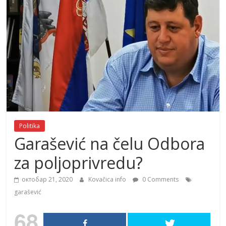
Politika
Garašević na čelu Odbora
za poljoprivredu?
октобар 21, 2020
Kovačica info
0 Comments
garašević
68