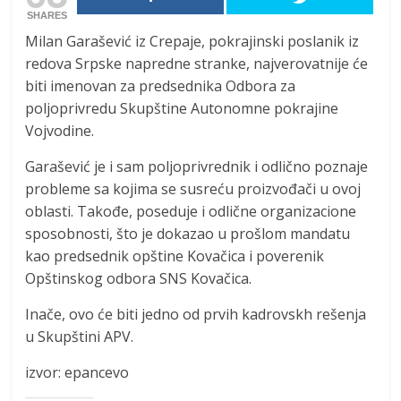
SHARES
Milan Garašević iz Crepaje, pokrajinski poslanik iz
redova Srpske napredne stranke, najverovatnije će
biti imenovan za predsednika Odbora za
poljoprivredu Skupštine Autonomne pokrajine
Vojvodine.
Garašević je i sam poljoprivrednik i odlično poznaje
probleme sa kojima se susreću proizvođači u ovoj
oblasti. Takođe, poseduje i odlične organizacione
sposobnosti, što je dokazao u prošlom mandatu
kao predsednik opštine Kovačica i poverenik
Opštinskog odbora SNS Kovačica.
Inače, ovo će biti jedno od prvih kadrovskh rešenja
u Skupštini APV.
izvor: epancevo