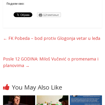
Подели ово:
Штампање
←
FK Pobeda – bod protiv Glogonja vetar u leđa
Posle 12 GODINA: Miloš Vučević o promenama i
planovima
→
You May Also Like