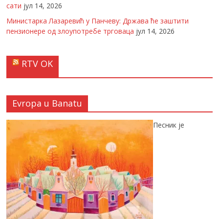
сати
јул 14, 2026
Министарка Лазаревић у Панчеву: Држава ће заштити
пензионере од злоупотребе трговаца
јул 14, 2026
RTV OK
Evropa u Banatu
Песник је