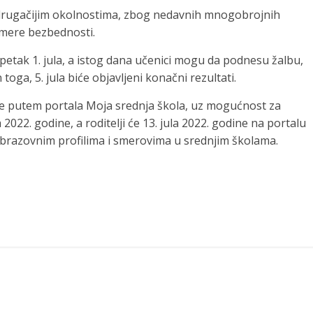
drugačijim okolnostima, zbog nedavnih mnogobrojnih
mere bezbednosti.
u petak 1. jula, a istog dana učenici mogu da podnesu žalbu,
toga, 5. jula biće objavljeni konačni rezultati.
ese putem portala Moja srednja škola, uz mogućnost za
2022. godine, a roditelji će 13. jula 2022. godine na portalu
obrazovnim profilima i smerovima u srednjim školama.