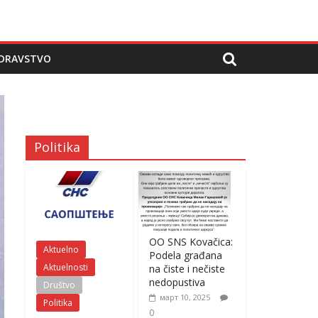
DRAVSTVO
Politika
OO SNS Kovačica:
Aktuelno
Podela građana
Aktuelnosti
na čiste i nečiste
nedopustiva
Društvo
март 10, 2025
Politika
0