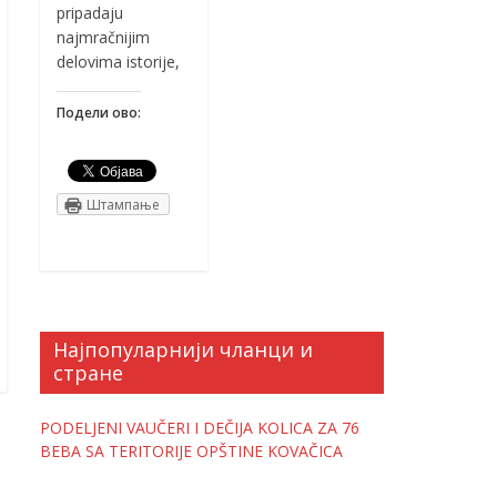
pripadaju
najmračnijim
delovima istorije,
Подели ово:
Штампање
Најпопуларнији чланци и
стране
PODELJENI VAUČERI I DEČIJA KOLICA ZA 76
BEBA SA TERITORIJE OPŠTINE KOVAČICA