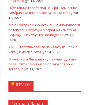
пљускови
јул 15, 2026
Обустављен саобраћај на Иришком венцу -
саобраћајка паралисала успон ка Иригу
јул
14, 2026
Маја Гојковић и Себастијан Ћемночоловски
потписали Споразум о сарадњи између АП
Војводине и Лубушког војводства
јул 14,
2026
АМСС: Теретна возила на излазу из Србије
чекају и до пет сати
јул 14, 2026
Министарка Лазаревић у Панчеву: Држава
ће заштити пензионере од злоупотребе
трговаца
јул 14, 2026
RTV OK
Evropa u Banatu