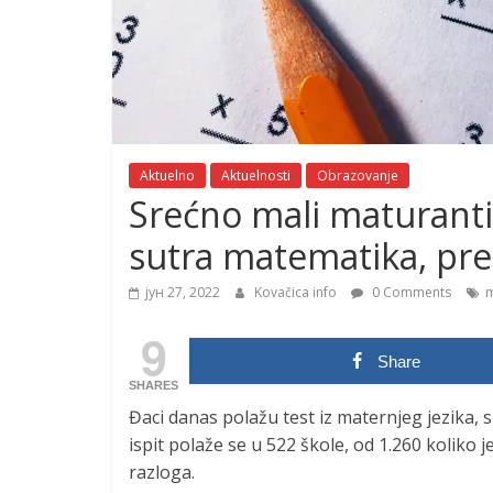
Aktuelno
Aktuelnosti
Obrazovanje
Srećno mali maturanti!
sutra matematika, pr
јун 27, 2022
Kovačica info
0 Comments
m
9
Share
SHARES
Đaci danas polažu test iz maternjeg jezika, 
ispit polaže se u 522 škole, od 1.260 koliko 
razloga.