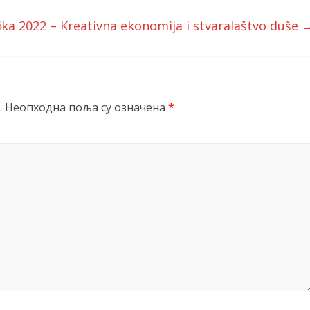
ika 2022 – Kreativna ekonomija i stvaralaštvo duše
.
Неопходна поља су означена
*