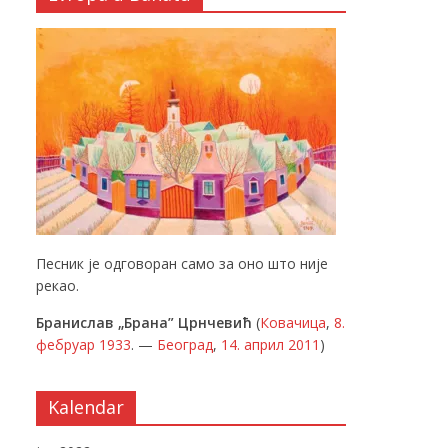
Песник је одговоран само за оно што није
рекао.
Бранислав „Брана” Црнчевић
(
Ковачица
,
8.
фебруар
1933
. —
Београд
,
14. април
2011
)
Kalendar