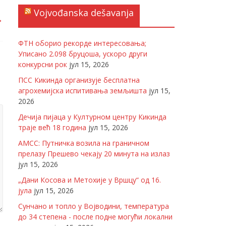
Vojvođanska dešavanja
→
ФТН оборио рекорде интересовања;
Уписано 2.098 бруцоша, ускоро други
конкурсни рок
јул 15, 2026
ПСС Кикинда организује бесплатна
агрохемијска испитивања земљишта
јул 15,
2026
Дечија пијаца у Културном центру Кикинда
траје већ 18 година
јул 15, 2026
АМСС: Путничка возила на граничном
прелазу Прешево чекају 20 минута на излаз
јул 15, 2026
„Дани Косова и Метохије у Вршцу“ од 16.
јула
јул 15, 2026
Сунчано и топло у Војводини, температура
до 34 степена - после подне могући локални