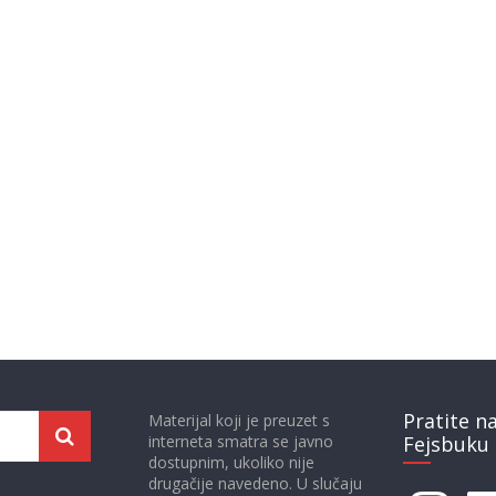
Pratite n
Materijal koji je preuzet s
interneta smatra se javno
Fejsbuku 
dostupnim, ukoliko nije
drugačije navedeno. U slučaju
Instagram
Face