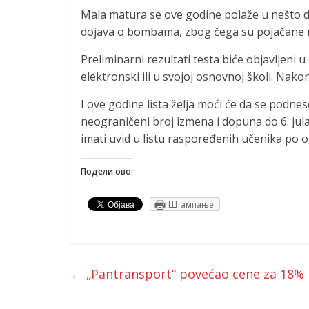
Mala matura se ove godine polaže u nešto 
dojava o bombama, zbog čega su pojačane 
Preliminarni rezultati testa biće objavljeni 
elektronski ili u svojoj osnovnoj školi. Nakon 
I ove godine lista želja moći će da se podn
neograničeni broj izmena i dopuna do 6. jula 
imati uvid u listu raspoređenih učenika po 
Подели ово:
Штампање
←
„Pantransport“ povećao cene za 18%