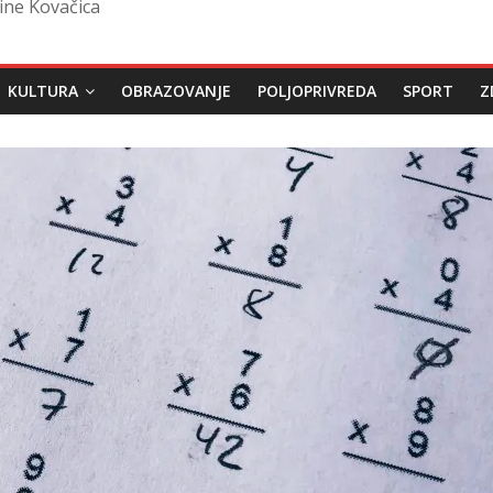
ine Kovačica
KULTURA
OBRAZOVANJE
POLJOPRIVREDA
SPORT
Z