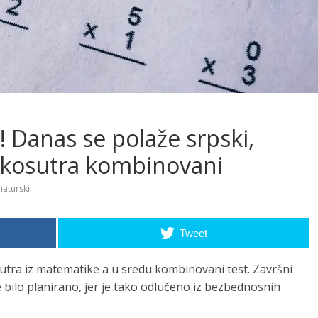
 Danas se polaže srpski,
ekosutra kombinovani
aturski
Tweet
sutra iz matematike a u sredu kombinovani test. Završni
je bilo planirano, jer je tako odlučeno iz bezbednosnih