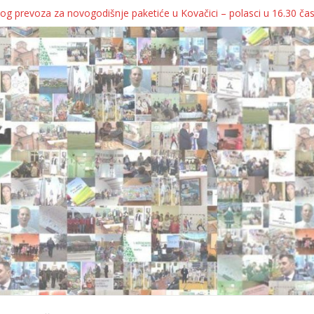
og prevoza za novogodišnje paketiće u Kovačici – polasci u 16.30 ča
JA KOLICA ZA 76 BEBA SA TERITORIJE OPŠTINE KOVAČICA
ka oborila rekord zatvorenih firmi!
egulatorno telo
grebu, pa kukaju o „egzilu“