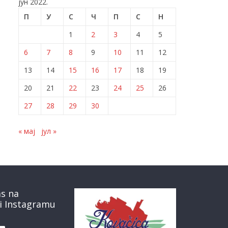
јун 2022.
П
У
С
Ч
П
С
Н
1
2
3
4
5
6
7
8
9
10
11
12
13
14
15
16
17
18
19
20
21
22
23
24
25
26
27
28
29
30
« мај
јул »
as na
i Instagramu
book