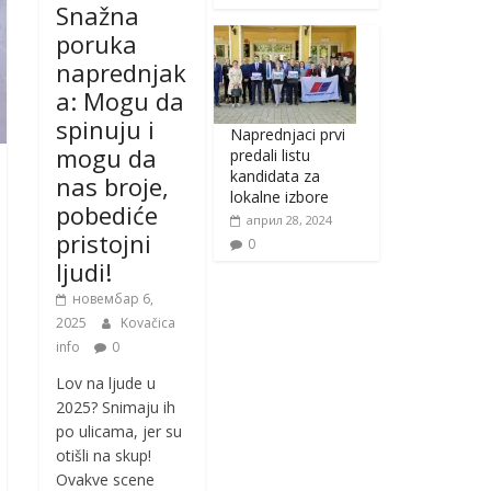
Snažna
poruka
naprednjak
a: Mogu da
spinuju i
Naprednjaci prvi
mogu da
predali listu
kandidata za
nas broje,
lokalne izbore
pobediće
април 28, 2024
pristojni
0
ljudi!
новембар 6,
2025
Kovačica
info
0
Lov na ljude u
2025? Snimaju ih
po ulicama, jer su
otišli na skup!
Ovakve scene