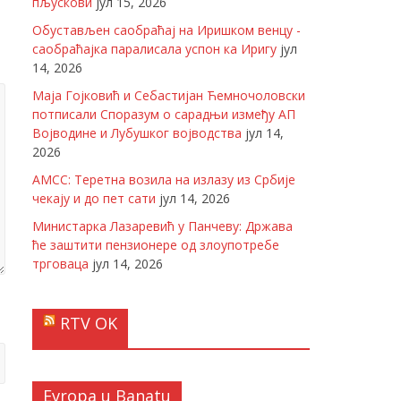
пљускови
јул 15, 2026
Обустављен саобраћај на Иришком венцу -
саобраћајка паралисала успон ка Иригу
јул
14, 2026
Маја Гојковић и Себастијан Ћемночоловски
потписали Споразум о сарадњи између АП
Војводине и Лубушког војводства
јул 14,
2026
АМСС: Теретна возила на излазу из Србије
чекају и до пет сати
јул 14, 2026
Министарка Лазаревић у Панчеву: Држава
ће заштити пензионере од злоупотребе
трговаца
јул 14, 2026
RTV OK
Evropa u Banatu