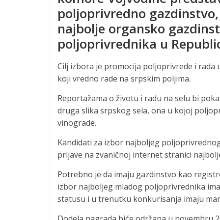
poljoprivredno gazdinstvo, 
najbolje organsko gazdinst
poljoprivrednika u Republici
Cilj izbora je promocija poljoprivrede i rada 
koji vredno rade na srpskim poljima.
Reportažama o životu i radu na selu bi pokaza
druga slika srpskog sela, ona u kojoj poljopri
vinograde.
Kandidati za izbor najboljeg poljoprivredno
prijave na zvaničnoj internet stranici najbol
Potrebno je da imaju gazdinstvo kao registro
izbor najboljeg mladog poljoprivrednika imaj
statusu i u trenutku konkurisanja imaju man
Dodela nagrada biće održana u novembru 20