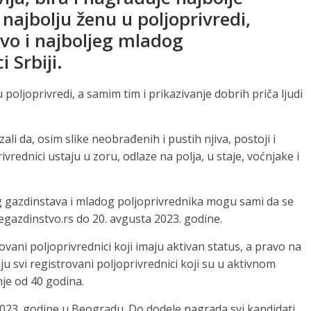
najbolju ženu u poljoprivredi,
vo i najboljeg mladog
 Srbiji.
u poljoprivredi, a samim tim i prikazivanje dobrih priča ljudi
li da, osim slike neobrađenih i pustih njiva, postoji i
vrednici ustaju u zoru, odlaze na polja, u staje, voćnjake i
g gazdinstava i mladog poljoprivrednika mogu sami da se
jegazdinstvo.rs do 20. avgusta 2023. godine.
vani poljoprivrednici koji imaju aktivan status, a pravo na
u svi registrovani poljoprivrednici koji su u aktivnom
je od 40 godina.
23. godine u Beogradu. Do dodele nagrada svi kandidati