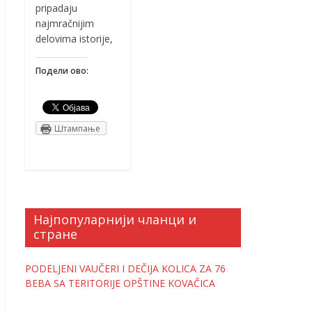
pripadaju
najmračnijim
delovima istorije,
Подели ово:
Штампање
Најпопуларнији чланци и
стране
PODELJENI VAUČERI I DEČIJA KOLICA ZA 76
BEBA SA TERITORIJE OPŠTINE KOVAČICA