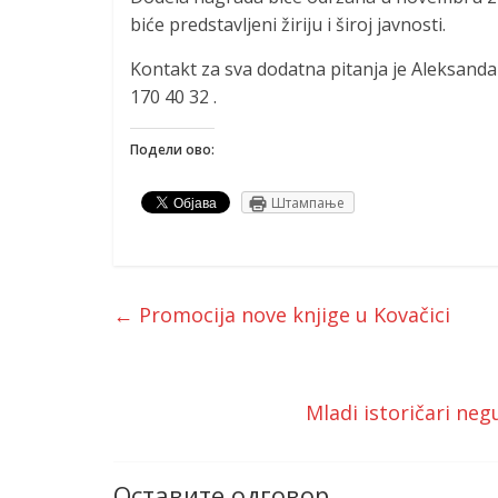
biće predstavljeni žiriju i široj javnosti.
Kontakt za sva dodatna pitanja je Aleksanda
170 40 32 .
Подели ово:
Штампање
←
Promocija nove knjige u Kovačici
Mladi istoričari negu
Оставите одговор