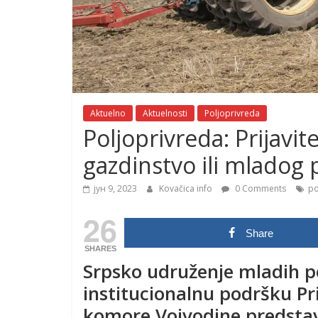
Aktuelno
Aktuelnosti
Poljoprivreda
Poljoprivreda: Prijavit
gazdinstvo ili mladog 
јун 9, 2023
Kovačica info
0 Comments
po
26
Share
SHARES
Srpsko udruženje mladih p
institucionalnu podršku Pr
komore Vojvodine predstavl