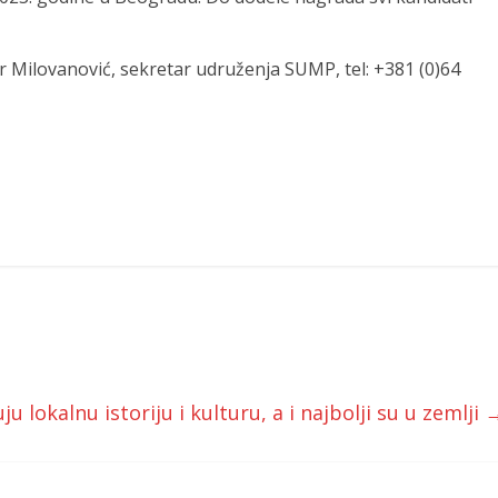
r Milovanović, sekretar udruženja SUMP, tel: +381 (0)64
ju lokalnu istoriju i kulturu, a i najbolji su u zemlji