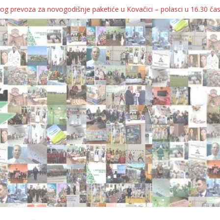
og prevoza za novogodišnje paketiće u Kovačici – polasci u 16.30 ča
JA KOLICA ZA 76 BEBA SA TERITORIJE OPŠTINE KOVAČICA
ka oborila rekord zatvorenih firmi!
egulatorno telo
grebu, pa kukaju o „egzilu“