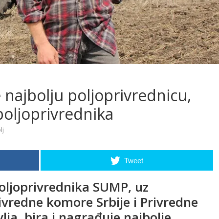
e najbolju poljoprivrednicu,
poljoprivrednika
lj
Tweet
oljoprivrednika SUMP, uz
ivredne komore Srbije i Privredne
ja, bira i nagrađuje najbolje