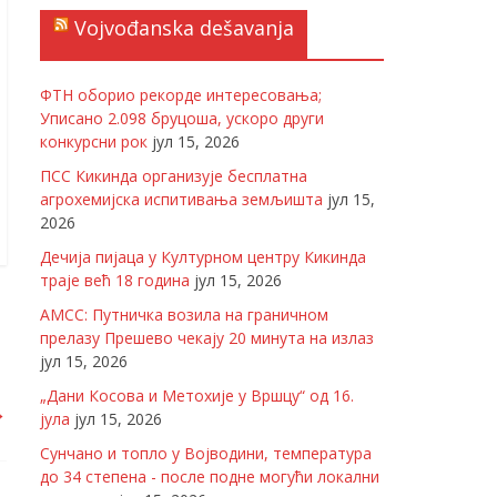
Vojvođanska dešavanja
ФТН оборио рекорде интересовања;
Уписано 2.098 бруцоша, ускоро други
конкурсни рок
јул 15, 2026
ПСС Кикинда организује бесплатна
агрохемијска испитивања земљишта
јул 15,
2026
Дечија пијаца у Културном центру Кикинда
траје већ 18 година
јул 15, 2026
АМСС: Путничка возила на граничном
прелазу Прешево чекају 20 минута на излаз
јул 15, 2026
„Дани Косова и Метохије у Вршцу“ од 16.
→
јула
јул 15, 2026
Сунчано и топло у Војводини, температура
до 34 степена - после подне могући локални