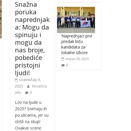
Snažna
poruka
naprednjak
a: Mogu da
spinuju i
Naprednjaci prvi
mogu da
predali listu
kandidata za
nas broje,
lokalne izbore
pobediće
април 28, 2024
pristojni
0
ljudi!
новембар 6,
2025
Kovačica
info
0
Lov na ljude u
2025? Snimaju ih
po ulicama, jer su
otišli na skup!
Ovakve scene