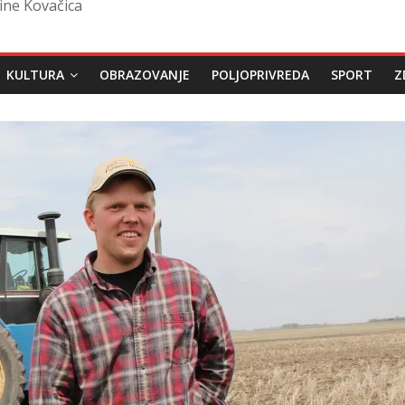
ine Kovačica
KULTURA
OBRAZOVANJE
POLJOPRIVREDA
SPORT
Z