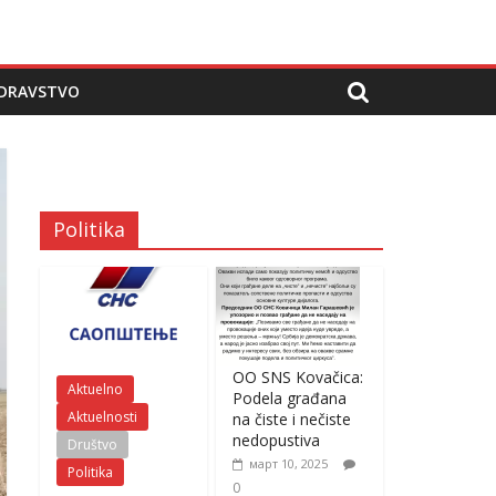
DRAVSTVO
Politika
OO SNS Kovačica:
Aktuelno
Podela građana
Aktuelnosti
na čiste i nečiste
nedopustiva
Društvo
март 10, 2025
Politika
0