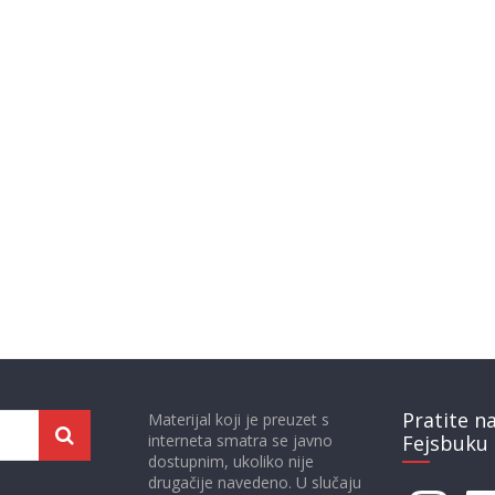
Pratite n
Materijal koji je preuzet s
interneta smatra se javno
Fejsbuku 
dostupnim, ukoliko nije
drugačije navedeno. U slučaju
Instagram
Face