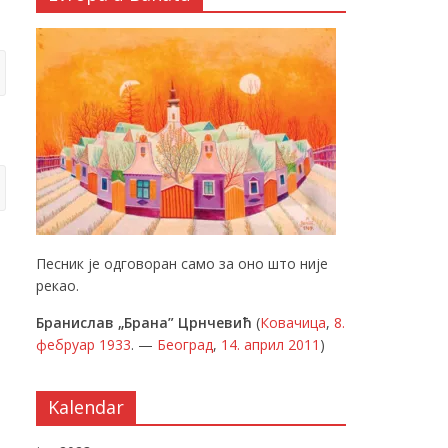
Песник је одговоран само за оно што није
рекао.
Бранислав „Брана” Црнчевић
(
Ковачица
,
8.
фебруар
1933
. —
Београд
,
14. април
2011
)
Kalendar