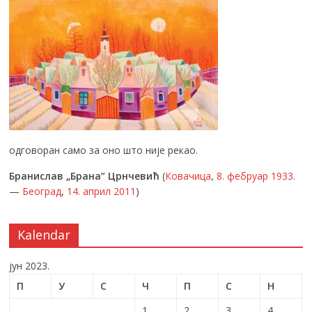
одговоран само за оно што није рекао.
Бранислав „Брана” Црнчевић
(
Ковачица
,
8. фебруар
1933
.
—
Београд
,
14. април
2011
)
Kalendar
јун 2023.
П
У
С
Ч
П
С
Н
1
2
3
4