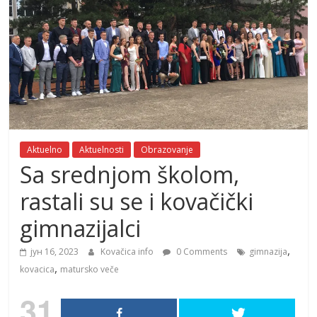
Aktuelno
Aktuelnosti
Obrazovanje
Sa srednjom školom,
rastali su se i kovačički
gimnazijalci
,
јун 16, 2023
Kovačica info
0 Comments
gimnazija
,
kovacica
matursko veče
31