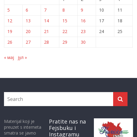
5
6
7
8
9
10
11
12
13
14
15
16
17
18
19
20
21
22
23
24
25
26
27
28
29
30
« мај
јул »
Pratite nas na
Materijal koji je
preuzet s interneta
Fejsbuku i
smatra se javno
Instagramu