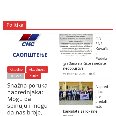
Politika
OO
SNS
Kovačic
a:
Podela
građana na čiste i nečiste
nedopustiva
Aktuelno
Aktuelnosti
0
март 10, 2025
Društvo
Politika
Snažna poruka
Napred
naprednjaka:
njaci
prvi
Mogu da
predali
spinuju i mogu
listu
da nas broje,
kandidata za lokalne