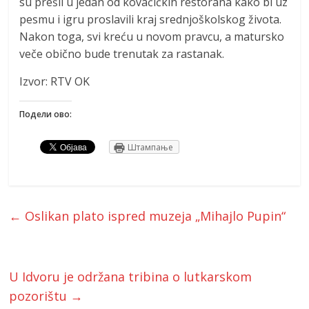
su prešli u jedan od kovačičkih restorana kako bi uz
pesmu i igru proslavili kraj srednjoškolskog života.
Nakon toga, svi kreću u novom pravcu, a matursko
veče obično bude trenutak za rastanak.
Izvor: RTV OK
Подели ово:
Штампање
←
Oslikan plato ispred muzeja „Mihajlo Pupin“
U Idvoru je održana tribina o lutkarskom
pozorištu
→