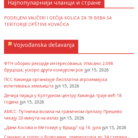
Најпопуларнији чланци и стране
PODELJENI VAUČERI I DEČIJA KOLICA ZA 76 BEBA SA
TERITORIJE OPŠTINE KOVAČICA
Vojvođanska dešavanja
ФТН оборио рекорде интересовања; Уписано 2.098
бруцоша, ускоро други конкурсни рок
јул 15, 2026
ПСС Кикинда организује бесплатна агрохемијска
испитивања земљишта
јул 15, 2026
Дечија пијаца у Културном центру Кикинда траје већ 18
година
јул 15, 2026
АМСС: Путничка возила на граничном прелазу Прешево
чекају 20 минута на излаз
јул 15, 2026
„Дани Косова и Метохије у Вршцу“ од 16. јула
јул 15, 2026
Сунчано и топло у Војводини, температура до 34 степена -