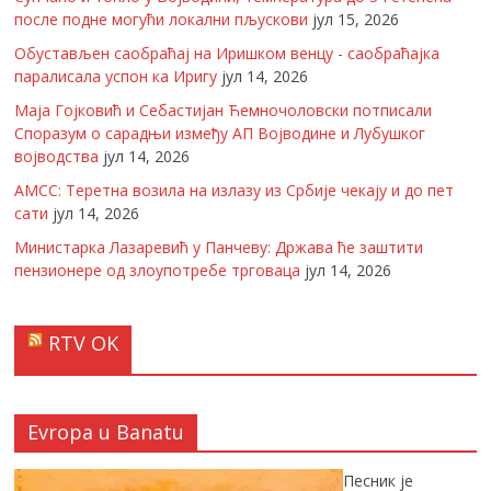
после подне могући локални пљускови
јул 15, 2026
Обустављен саобраћај на Иришком венцу - саобраћајка
паралисала успон ка Иригу
јул 14, 2026
Маја Гојковић и Себастијан Ћемночоловски потписали
Споразум о сарадњи између АП Војводине и Лубушког
војводства
јул 14, 2026
АМСС: Теретна возила на излазу из Србије чекају и до пет
сати
јул 14, 2026
Министарка Лазаревић у Панчеву: Држава ће заштити
пензионере од злоупотребе трговаца
јул 14, 2026
RTV OK
Evropa u Banatu
Песник је