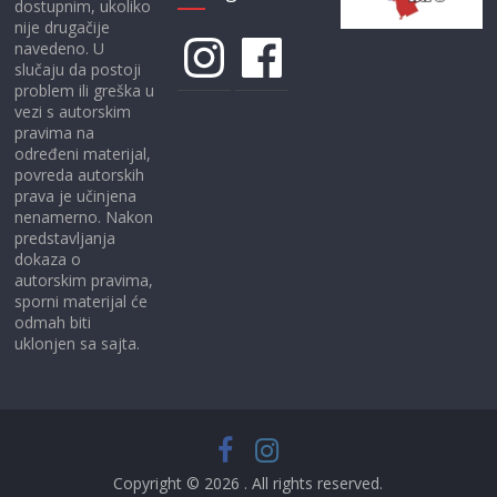
dostupnim, ukoliko
nije drugačije
Instagram
Facebook
navedeno. U
slučaju da postoji
problem ili greška u
vezi s autorskim
pravima na
određeni materijal,
povreda autorskih
prava je učinjena
nenamerno. Nakon
predstavljanja
dokaza o
autorskim pravima,
sporni materijal će
odmah biti
uklonjen sa sajta.
Copyright © 2026
. All rights reserved.