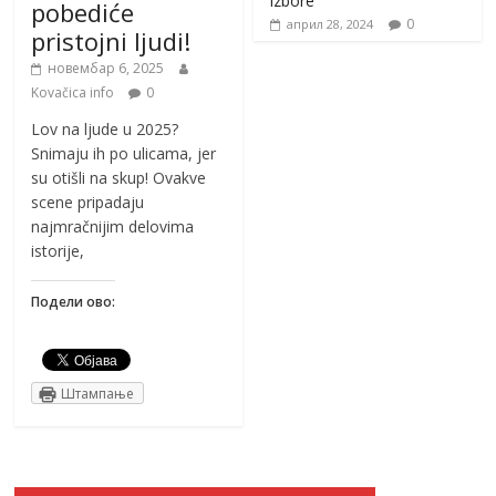
izbore
pobediće
0
април 28, 2024
pristojni ljudi!
новембар 6, 2025
Kovačica info
0
Lov na ljude u 2025?
Snimaju ih po ulicama, jer
su otišli na skup! Ovakve
scene pripadaju
najmračnijim delovima
istorije,
Подели ово:
Штампање