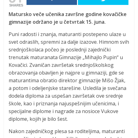
SHARES
Matursko veče učenika završne godine kovačičke
gimnazije održano je u četvrtak 15. juna.
Puni radosti i znanja, maturanti postepeno ulaze u
svet odraslih, spremni za dalje izazove. Himnom svih
srednjoškolaca počeo je poslednji zajednički
trenutak maturanata Gimnazije „Mihajlo Pupin“ u
Kovačici. Zvaničan završetak srednjoškolskog
obrazovanja obavljen je najpre u gimnaziji, gde se
maturantima obratio direktor gimnazije Mišo Žjak,
a potom i odeljenjske starešine. Usledila je svečana
dodela diploma za uspešan završetak ove srednje
škole, kao i priznanja najuspešnijim učenicima, i
specijalne diplome i nagrade za nosioce Vukove
diplome, kojih je bilo šest.
Nakon zajedničkog plesa sa roditeljima, maturanti