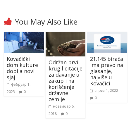
You May Also Like
Kovačički
21.145 birača
Održan prvi
dom kulture
ima pravo na
krug licitacije
dobija novi
glasanje,
za davanje u
sjaj
najviše u
zakup i na
Kovačici
фебруар 1,
korišćenje
април 1, 2022
2023
0
državne
0
zemlje
новембар 6,
2018
0