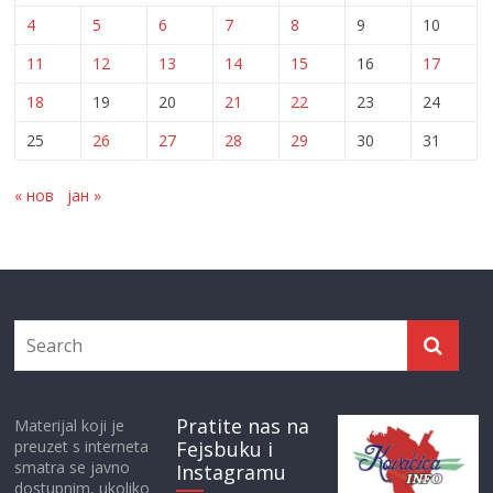
4
5
6
7
8
9
10
11
12
13
14
15
16
17
18
19
20
21
22
23
24
25
26
27
28
29
30
31
« нов
јан »
Pratite nas na
Materijal koji je
preuzet s interneta
Fejsbuku i
smatra se javno
Instagramu
dostupnim, ukoliko