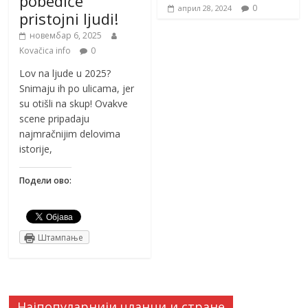
pobediće
0
април 28, 2024
pristojni ljudi!
новембар 6, 2025
Kovačica info
0
Lov na ljude u 2025?
Snimaju ih po ulicama, jer
su otišli na skup! Ovakve
scene pripadaju
najmračnijim delovima
istorije,
Подели ово:
Штампање
Најпопуларнији чланци и стране