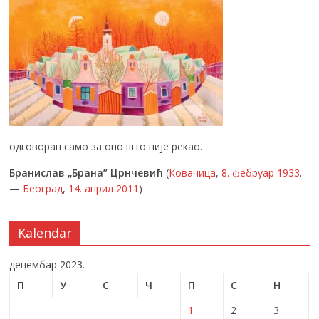
одговоран само за оно што није рекао.
Бранислав „Брана” Црнчевић
(
Ковачица
,
8. фебруар
1933
.
—
Београд
,
14. април
2011
)
Kalendar
децембар 2023.
П
У
С
Ч
П
С
Н
1
2
3