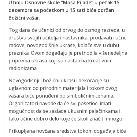
U holu Osnovne škole “Moša Pijade” u petak 15.
decembra sa početkom u 15 sati biće održan
Božićni vašar.
Tog dana će učenici od prvog do osmog razreda, u
društvu svojih učitelja i nastavnika, prodavati ručne
radove, novogodišnje ukrase, kolače sve u duhu
praznika. Ovom događaju je prethodila višenedeljna
priprema ukrasa koji su nastali na kreativnim
radionicama.
Novogodišnji i božićni ukrasi i dekoracije su
uglavnom od prirodnih materijala i tokom ovog
vašara biće ponuđeni po simboličnim cenama.
Organizatori navode da će svi posetioci imati
mogućnost da se zaslade ukusnim palačinkama i
tako učine dobro delo koje će školi značiti mnogo.
Prikupljena novčana sredstva tokom događaja biće