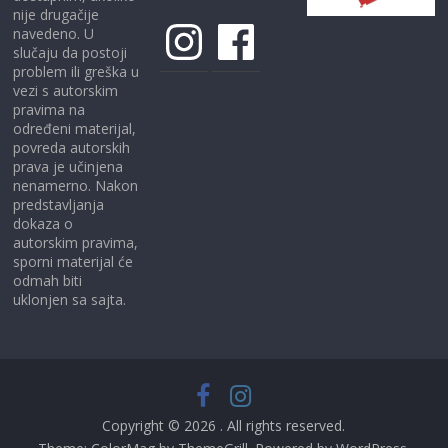
nije drugačije
Instagram
Facebook
navedeno. U
slučaju da postoji
problem ili greška u
vezi s autorskim
pravima na
određeni materijal,
povreda autorskih
prava je učinjena
nenamerno. Nakon
predstavljanja
dokaza o
autorskim pravima,
sporni materijal će
odmah biti
uklonjen sa sajta.
Copyright © 2026
. All rights reserved.