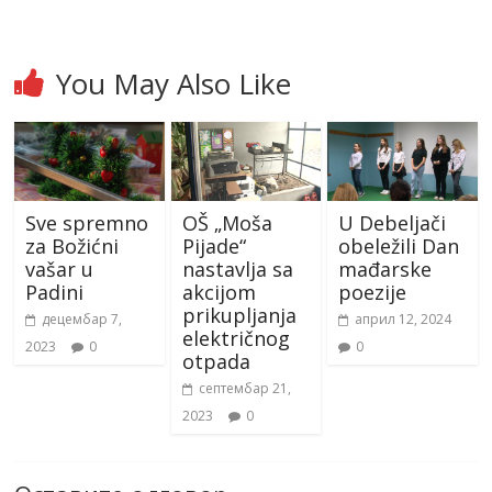
You May Also Like
Sve spremno
OŠ „Moša
U Debeljači
za Božićni
Pijade“
obeležili Dan
vašar u
nastavlja sa
mađarske
Padini
akcijom
poezije
prikupljanja
децембар 7,
април 12, 2024
električnog
2023
0
0
otpada
септембар 21,
2023
0