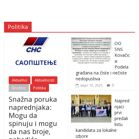
Politika
OO
SNS
Kovačic
a:
Podela
građana na čiste i nečiste
nedopustiva
Aktuelno
Aktuelnosti
0
март 10, 2025
Društvo
Politika
Snažna poruka
Napred
naprednjaka:
njaci
prvi
Mogu da
predali
spinuju i mogu
listu
da nas broje,
kandidata za lokalne
izbore