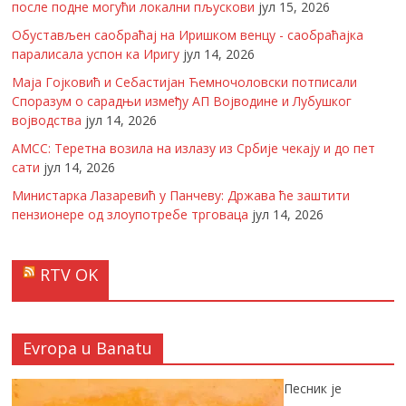
после подне могући локални пљускови
јул 15, 2026
Обустављен саобраћај на Иришком венцу - саобраћајка
паралисала успон ка Иригу
јул 14, 2026
Маја Гојковић и Себастијан Ћемночоловски потписали
Споразум о сарадњи између АП Војводине и Лубушког
војводства
јул 14, 2026
АМСС: Теретна возила на излазу из Србије чекају и до пет
сати
јул 14, 2026
Министарка Лазаревић у Панчеву: Држава ће заштити
пензионере од злоупотребе трговаца
јул 14, 2026
RTV OK
Evropa u Banatu
Песник је