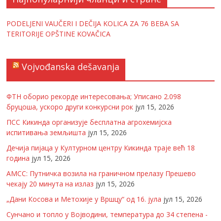
PODELJENI VAUČERI I DEČIJA KOLICA ZA 76 BEBA SA
TERITORIJE OPŠTINE KOVAČICA
Vojvođanska dešavanja
ФТН оборио рекорде интересовања; Уписано 2.098
бруцоша, ускоро други конкурсни рок
јул 15, 2026
ПСС Кикинда организује бесплатна агрохемијска
испитивања земљишта
јул 15, 2026
Дечија пијаца у Културном центру Кикинда траје већ 18
година
јул 15, 2026
АМСС: Путничка возила на граничном прелазу Прешево
чекају 20 минута на излаз
јул 15, 2026
„Дани Косова и Метохије у Вршцу“ од 16. јула
јул 15, 2026
Сунчано и топло у Војводини, температура до 34 степена -