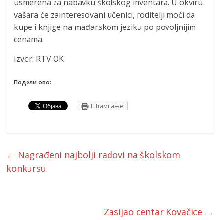
usmerena za nabavku školskog inventara. U okviru
vašara će zainteresovani učenici, roditelji moći da
kupe i knjige na mađarskom jeziku po povoljnijim
cenama.
Izvor: RTV OK
Подели ово:
Штампање
←
Nagrađeni najbolji radovi na školskom
konkursu
Zasijao centar Kovačice
→