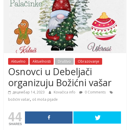
Aktuelno
Aktuelnosti
Društvo
Obrazovanje
Osnovci u Debeljači
organizuju Božićni vašar
децембар 14, 2023
Kovačica info
0 Comments
,
božićni vašar
oš moša pijade
44
SHARES