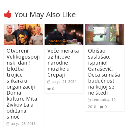
You May Also Like
Otvoreni
Veče meraka
Obišao,
Velikogospoji
uz hitove
saslušao,
nski dani!
narodne
ispunio!
Izložba
muzike u
Garašević:
trojice
Crepaji
Deca su naša
slikara u
budućnost
август 21, 2024
organizaciji
na kojoj se
0
Doma
ne štedi
kulture Mita
септембар 19,
Živkov Lala
2018
0
održana
sinoć
август 23, 2018