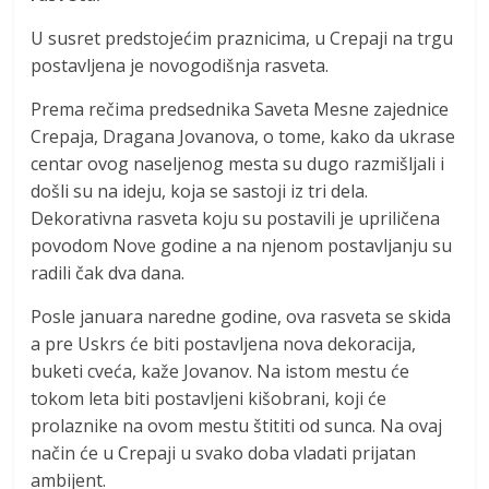
U susret predstojećim praznicima, u Crepaji na trgu
postavljena je novogodišnja rasveta.
Prema rečima predsednika Saveta Mesne zajednice
Crepaja, Dragana Jovanova, o tome, kako da ukrase
centar ovog naseljenog mesta su dugo razmišljali i
došli su na ideju, koja se sastoji iz tri dela.
Dekorativna rasveta koju su postavili je upriličena
povodom Nove godine a na njenom postavljanju su
radili čak dva dana.
Posle januara naredne godine, ova rasveta se skida
a pre Uskrs će biti postavljena nova dekoracija,
buketi cveća, kaže Jovanov. Na istom mestu će
tokom leta biti postavljeni kišobrani, koji će
prolaznike na ovom mestu štititi od sunca. Na ovaj
način će u Crepaji u svako doba vladati prijatan
ambijent.