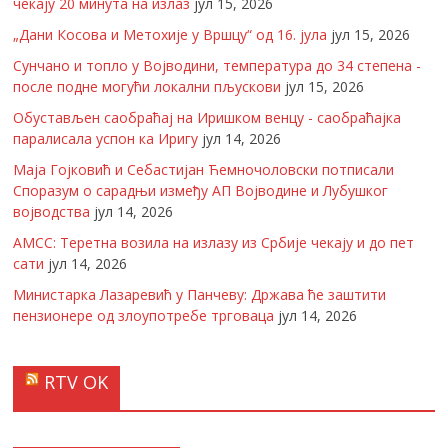
чекају 20 минута на излаз
јул 15, 2026
„Дани Косова и Метохије у Вршцу“ од 16. јула
јул 15, 2026
Сунчано и топло у Војводини, температура до 34 степена -
после подне могући локални пљускови
јул 15, 2026
Обустављен саобраћај на Иришком венцу - саобраћајка
паралисала успон ка Иригу
јул 14, 2026
Маја Гојковић и Себастијан Ћемночоловски потписали
Споразум о сарадњи између АП Војводине и Лубушког
војводства
јул 14, 2026
АМСС: Теретна возила на излазу из Србије чекају и до пет
сати
јул 14, 2026
Министарка Лазаревић у Панчеву: Држава ће заштити
пензионере од злоупотребе трговаца
јул 14, 2026
RTV OK