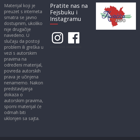
Pratite nas na
Materijal koji je
preuzet s interneta
Fejsbuku i
smatra se javno
Instagramu
dostupnim, ukoliko
nije drugačije
Instagram
Facebook
navedeno. U
slučaju da postoji
problem ili greška u
vezi s autorskim
pravima na
određeni materijal,
povreda autorskih
prava je učinjena
nenamerno. Nakon
predstavljanja
dokaza o
autorskim pravima,
sporni materijal će
odmah biti
uklonjen sa sajta.