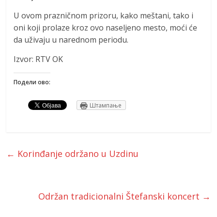
U ovom prazničnom prizoru, kako meštani, tako i
oni koji prolaze kroz ovo naseljeno mesto, moći će
da uživaju u narednom periodu.
Izvor: RTV OK
Подели ово:
Штампање
←
Korinđanje održano u Uzdinu
Održan tradicionalni Štefanski koncert
→