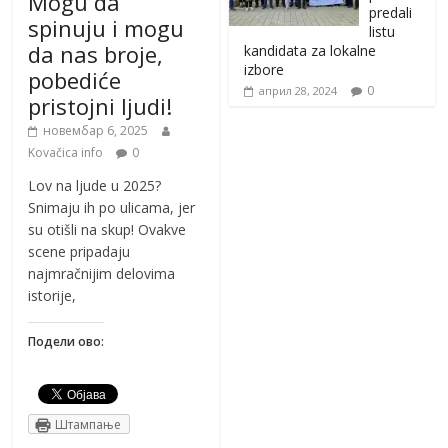
Mogu da
predali
spinuju i mogu
listu
da nas broje,
kandidata za lokalne
izbore
pobediće
0
април 28, 2024
pristojni ljudi!
новембар 6, 2025
Kovačica info
0
Lov na ljude u 2025?
Snimaju ih po ulicama, jer
su otišli na skup! Ovakve
scene pripadaju
najmračnijim delovima
istorije,
Подели ово:
Штампање