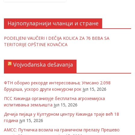
Најпопуларнији чланци и стране
PODELJENI VAUČERI I DEČIJA KOLICA ZA 76 BEBA SA
TERITORIJE OPŠTINE KOVAČICA
Vojvođanska dešavanja
ФТН оборио рекорде интересовања; Уписано 2.098
бруцоша, ускоро други конкурсни рок
јул 15, 2026
ПСС Кикинда организује бесплатна агрохемијска
испитивања земљишта
јул 15, 2026
Дечија пијаца у Културном центру Кикинда траје већ 18
година
јул 15, 2026
АМСС: Путничка возила на граничном прелазу Прешево