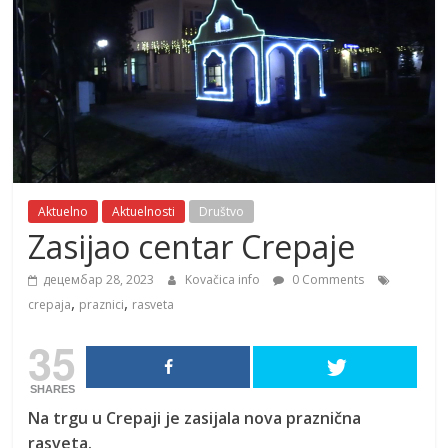
Aktuelno
Aktuelnosti
Društvo
Zasijao centar Crepaje
децембар 28, 2023
Kovačica info
0 Comments
,
,
crepaja
praznici
rasveta
35
SHARES
Na trgu u Crepaji je zasijala nova praznična
rasveta.