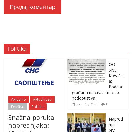
Politika
OO
SNS
Kovačic
a:
Podela
građana na čiste i nečiste
nedopustiva
Aktuelno
Aktuelnosti
0
март 10, 2025
Društvo
Politika
Snažna poruka
Napred
naprednjaka:
njaci
prvi