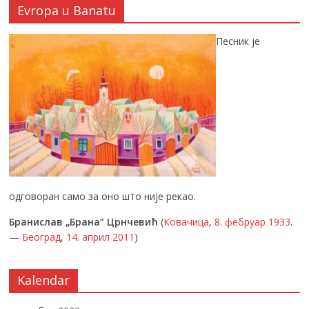
Evropa u Banatu
Песник је
одговоран само за оно што није рекао.
Бранислав „Брана” Црнчевић
(
Ковачица
,
8. фебруар
1933
.
—
Београд
,
14. април
2011
)
Kalendar