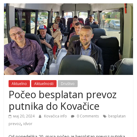
Aktuelno
Aktuelnosti
Društvo
Počeo besplatan prevoz
putnika do Kovačice
мај 20, 2024
Kovačica info
0 Comments
besplatan
,
prevoz
idvor
Od ponedeljka 20. maja počeo je besplatan prevoz putnika