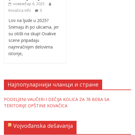
новембар 6, 2025
Kovačica info
0
Lov na ljude u 2025?
Snimaju ih po ulicama, jer
su otišli na skup! Ovakve
scene pripadaju
najmračnijim delovima
istorije,
Најпопуларнији чланци и стране
PODELJENI VAUČERI I DEČIJA KOLICA ZA 76 BEBA SA
TERITORIJE OPŠTINE KOVAČICA
Vojvođanska dešavanja