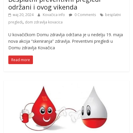
održani i ovog vikenda
мај 20, 2024
Kovačica info
0 Comments
besplatni
,
pregledi
dom zdravlja kovacica
U kovačičkom Domu zdravlja održana je u nedelju 19. maja
nova akcija “skeniranja” zdravlja. Preventivni pregledi u
Domu zdravlja Kovačica
Read more