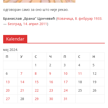
одговоран само за оно што није рекао.
Бранислав „Брана” Црнчевић
(
Ковачица
,
8. фебруар
1933
.
—
Београд
,
14. април
2011
)
Kalendar
мај 2024.
П
У
С
Ч
П
С
Н
1
2
3
4
5
6
7
8
9
10
11
12
13
14
15
16
17
18
19
20
21
22
23
24
25
26
27
28
29
30
31