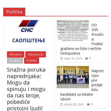
Politika
OO
SNS
Kovačic
a:
Podela
građana na čiste i nečiste
nedopustiva
Aktuelno
Aktuelnosti
0
март 10, 2025
Društvo
Politika
Snažna poruka
Napred
naprednjaka:
njaci
prvi
Mogu da
predali
spinuju i mogu
listu
da nas broje,
kandidata za lokalne
izbore
pobediće
0
април 28, 2024
pristojni ljudi!