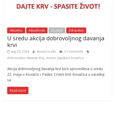
Aktuelno
Aktuelnosti
Društvo
Zdravstvo
U sredu akcija dobrovoljnog davanja
krvi
мај 20, 2024
Kovačica info
0 Comments
,
dobrovoljno davanje krvi
mesna zajednica kovačica
Akcija dobrovoljnog davanja krvi biće sprovedena u sredu
22. maja u Kovačici i Padini. Crveni krst Kovačica u saradnji
sa
Read more