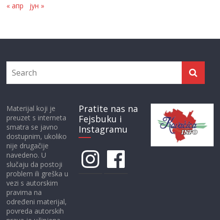
« апр
јун »
Pratite nas na
Materijal koji je
preuzet s interneta
Fejsbuku i
smatra se javno
Instagramu
dostupnim, ukoliko
nije drugačije
Instagram
Facebook
navedeno. U
slučaju da postoji
problem ili greška u
vezi s autorskim
pravima na
određeni materijal,
povreda autorskih