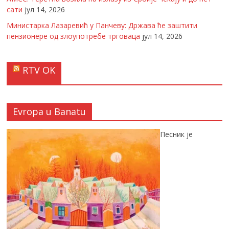
сати
јул 14, 2026
Министарка Лазаревић у Панчеву: Држава ће заштити
пензионере од злоупотребе трговаца
јул 14, 2026
RTV OK
Evropa u Banatu
Песник је