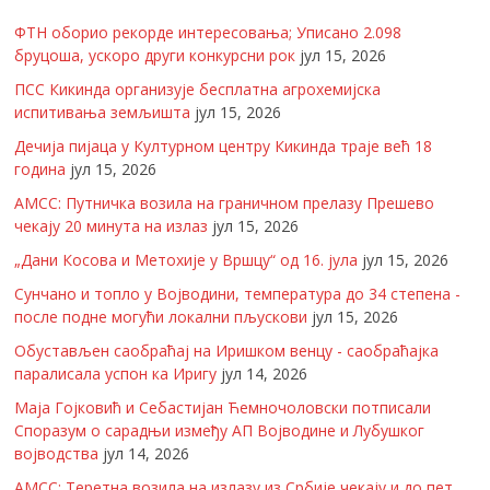
ФТН оборио рекорде интересовања; Уписано 2.098
бруцоша, ускоро други конкурсни рок
јул 15, 2026
ПСС Кикинда организује бесплатна агрохемијска
испитивања земљишта
јул 15, 2026
Дечија пијаца у Културном центру Кикинда траје већ 18
година
јул 15, 2026
АМСС: Путничка возила на граничном прелазу Прешево
чекају 20 минута на излаз
јул 15, 2026
„Дани Косова и Метохије у Вршцу“ од 16. јула
јул 15, 2026
Сунчано и топло у Војводини, температура до 34 степена -
после подне могући локални пљускови
јул 15, 2026
Обустављен саобраћај на Иришком венцу - саобраћајка
паралисала успон ка Иригу
јул 14, 2026
Маја Гојковић и Себастијан Ћемночоловски потписали
Споразум о сарадњи између АП Војводине и Лубушког
војводства
јул 14, 2026
АМСС: Теретна возила на излазу из Србије чекају и до пет