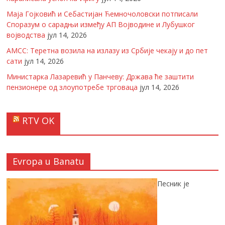
Маја Гојковић и Себастијан Ћемночоловски потписали
Споразум о сарадњи између АП Војводине и Лубушког
војводства
јул 14, 2026
АМСС: Теретна возила на излазу из Србије чекају и до пет
сати
јул 14, 2026
Министарка Лазаревић у Панчеву: Држава ће заштити
пензионере од злоупотребе трговаца
јул 14, 2026
RTV OK
Evropa u Banatu
Песник је