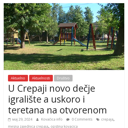
Aktuelno
Aktuelnosti
Društvo
U Crepaji novo dečje
igralište a uskoro i
teretana na otvorenom
,
мај 29, 2024
Kovačica info
0 Comments
crepaja
,
mesna zajednica crepaja
opstina kovacica