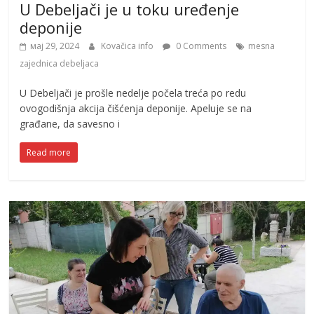
U Debeljači je u toku uređenje
deponije
мај 29, 2024
Kovačica info
0 Comments
mesna
zajednica debeljaca
U Debeljači je prošle nedelje počela treća po redu
ovogodišnja akcija čišćenja deponije. Apeluje se na
građane, da savesno i
Read more