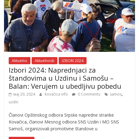
Aktuelno
Aktuelnosti
IZBORI 2024
Izbori 2024: Naprednjaci za
štandovima u Uzdinu i Samošu –
Balan: Verujem u ubedljivu pobedu
,
мај 29, 2024
Kovačica info
0 Comments
samos
uzdin
Članovi Opštinskog odbora Srpske napredne stranke
Kovačica, članovi Mesnog odbora SNS Uzdin i MO SNS
Samoš, organizovali promotivne štandove u