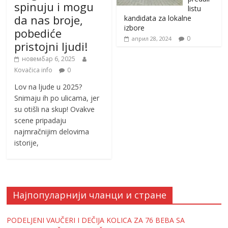
spinuju i mogu
listu
da nas broje,
kandidata za lokalne
izbore
pobediće
0
април 28, 2024
pristojni ljudi!
новембар 6, 2025
Kovačica info
0
Lov na ljude u 2025?
Snimaju ih po ulicama, jer
su otišli na skup! Ovakve
scene pripadaju
najmračnijim delovima
istorije,
Најпопуларнији чланци и стране
PODELJENI VAUČERI I DEČIJA KOLICA ZA 76 BEBA SA