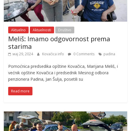
Aktuelno
Aktuelnosti
Društvo
Meliš: Imamo odgovornost prema
starima
мај 29, 2024
Kovačica info
0 Comments
padina
Pomoćnica predsedika opštine Kovačica, Marijana Meliš, i
većnik opštine Kovačica i predsednik Mesnog odbora
penzionera Padina, Jan Šulja, posetili su
Read more