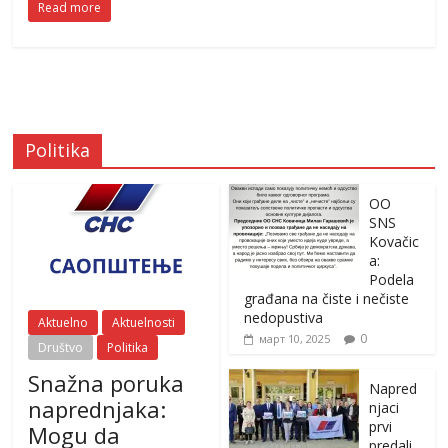
Read more
Politika
OO
SNS
Kovačic
a:
Podela
građana na čiste i nečiste
nedopustiva
Aktuelno
Aktuelnosti
0
март 10, 2025
Društvo
Politika
Snažna poruka
Napred
naprednjaka:
njaci
prvi
Mogu da
predali