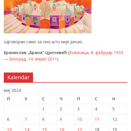
одговоран само за оно што није рекао.
Бранислав „Брана” Црнчевић
(
Ковачица
,
8. фебруар
1933
.
—
Београд
,
14. април
2011
)
Kalendar
мај 2024.
П
У
С
Ч
П
С
Н
1
2
3
4
5
6
7
8
9
10
11
12
13
14
15
16
17
18
19