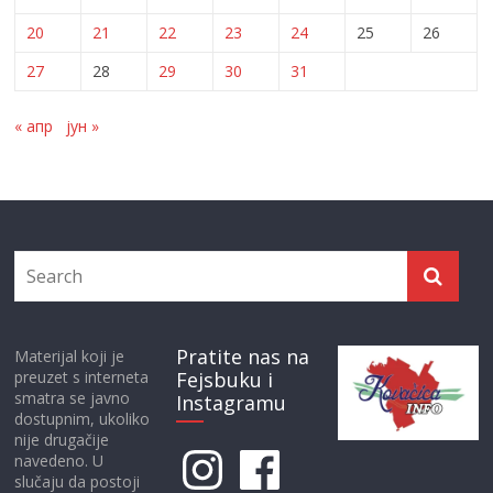
20
21
22
23
24
25
26
27
28
29
30
31
« апр
јун »
Pratite nas na
Materijal koji je
preuzet s interneta
Fejsbuku i
smatra se javno
Instagramu
dostupnim, ukoliko
nije drugačije
Instagram
Facebook
navedeno. U
slučaju da postoji