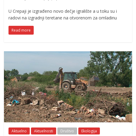
U Crepaji je izgrađeno novo dečje igralište a u toku su i
radovi na izgradnji teretane na otvorenom za omladinu
Read more
Aktuelno
Aktuelnosti
Društvo
Ekologija