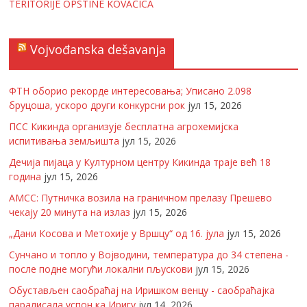
TERITORIJE OPŠTINE KOVAČICA
Vojvođanska dešavanja
ФТН оборио рекорде интересовања; Уписано 2.098
бруцоша, ускоро други конкурсни рок
јул 15, 2026
ПСС Кикинда организује бесплатна агрохемијска
испитивања земљишта
јул 15, 2026
Дечија пијаца у Културном центру Кикинда траје већ 18
година
јул 15, 2026
АМСС: Путничка возила на граничном прелазу Прешево
чекају 20 минута на излаз
јул 15, 2026
„Дани Косова и Метохије у Вршцу“ од 16. јула
јул 15, 2026
Сунчано и топло у Војводини, температура до 34 степена -
после подне могући локални пљускови
јул 15, 2026
Обустављен саобраћај на Иришком венцу - саобраћајка
паралисала успон ка Иригу
јул 14, 2026