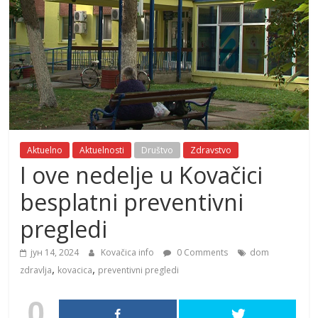
Aktuelno
Aktuelnosti
Društvo
Zdravstvo
I ove nedelje u Kovačici
besplatni preventivni
pregledi
јун 14, 2024
Kovačica info
0 Comments
dom
,
,
zdravlja
kovacica
preventivni pregledi
0