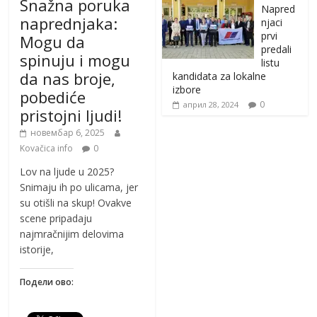
Snažna poruka
Napred
naprednjaka:
njaci
prvi
Mogu da
predali
spinuju i mogu
listu
da nas broje,
kandidata za lokalne
izbore
pobediće
0
април 28, 2024
pristojni ljudi!
новембар 6, 2025
Kovačica info
0
Lov na ljude u 2025?
Snimaju ih po ulicama, jer
su otišli na skup! Ovakve
scene pripadaju
najmračnijim delovima
istorije,
Подели ово: