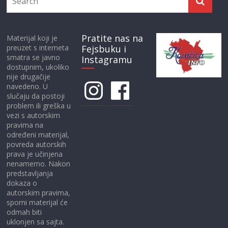
Pratite nas na
Materijal koji je
preuzet s interneta
Fejsbuku i
smatra se javno
Instagramu
dostupnim, ukoliko
nije drugačije
Instagram
Facebook
navedeno. U
slučaju da postoji
problem ili greška u
vezi s autorskim
pravima na
određeni materijal,
povreda autorskih
prava je učinjena
nenamerno. Nakon
predstavljanja
dokaza o
autorskim pravima,
sporni materijal će
odmah biti
uklonjen sa sajta.