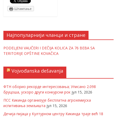
Штампање
Најпопуларнији чланци и стране
PODELJENI VAUČERI I DEČIJA KOLICA ZA 76 BEBA SA
TERITORIJE OPŠTINE KOVAČICA
Vojvođanska dešavanja
ФТН оборио рекорде интересовања; Уписано 2.098
бруцоша, ускоро други конкурсни рок
јул 15, 2026
ПСС Кикинда организује бесплатна агрохемијска
испитивања земљишта
јул 15, 2026
Дечија пијаца у Културном центру Кикинда траје већ 18