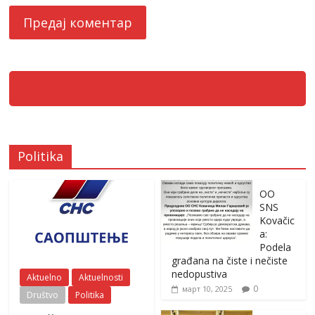
Politika
OO
SNS
Kovačic
a:
Podela
građana na čiste i nečiste
nedopustiva
Aktuelno
Aktuelnosti
0
март 10, 2025
Društvo
Politika