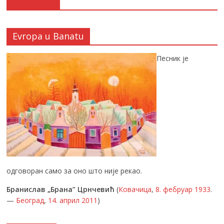
Evropa u Banatu
Песник је
одговоран само за оно што није рекао.
Бранислав „Брана” Црнчевић
(
Ковачица
,
8. фебруар
1933
.
—
Београд
,
14. април
2011
)