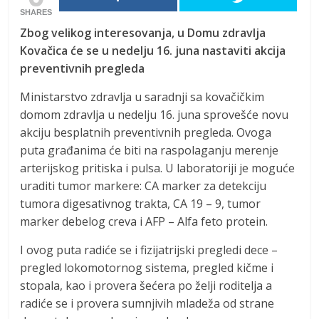
SHARES
Zbog velikog interesovanja, u Domu zdravlja
Kovačica će se u nedelju 16. juna nastaviti akcija
preventivnih pregleda
Ministarstvo zdravlja u saradnji sa kovačičkim
domom zdravlja u nedelju 16. juna sprovešće novu
akciju besplatnih preventivnih pregleda. Ovoga
puta građanima će biti na raspolaganju merenje
arterijskog pritiska i pulsa. U laboratoriji je moguće
uraditi tumor markere: CA marker za detekciju
tumora digesativnog trakta, CA 19 – 9, tumor
marker debelog creva i AFP – Alfa feto protein.
I ovog puta radiće se i fizijatrijski pregledi dece –
pregled lokomotornog sistema, pregled kičme i
stopala, kao i provera šećera po želji roditelja a
radiće se i provera sumnjivih mladeža od strane