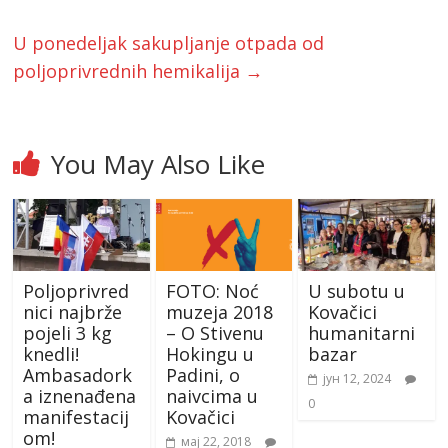
U ponedeljak sakupljanje otpada od
poljoprivrednih hemikalija
→
You May Also Like
Poljoprivred
FOTO: Noć
U subotu u
nici najbrže
muzeja 2018
Kovačici
pojeli 3 kg
– O Stivenu
humanitarni
knedli!
Hokingu u
bazar
Ambasadork
Padini, o
јун 12, 2024
a iznenađena
naivcima u
0
manifestacij
Kovačici
om!
мај 22, 2018