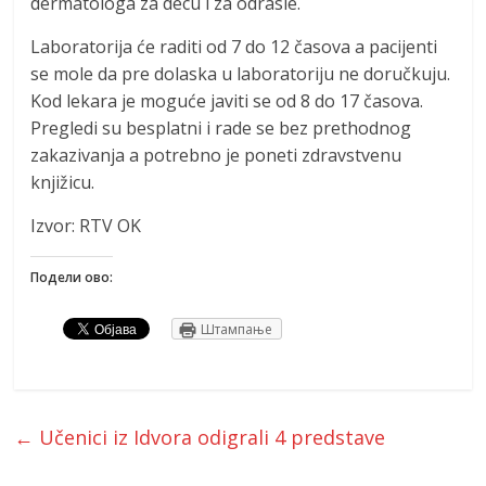
dermatologa za decu i za odrasle.
Laboratorija će raditi od 7 do 12 časova a pacijenti
se mole da pre dolaska u laboratoriju ne doručkuju.
Kod lekara je moguće javiti se od 8 do 17 časova.
Pregledi su besplatni i rade se bez prethodnog
zakazivanja a potrebno je poneti zdravstvenu
knjižicu.
Izvor: RTV OK
Подели ово:
Штампање
←
Učenici iz Idvora odigrali 4 predstave