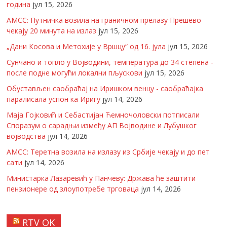
година
јул 15, 2026
АМСС: Путничка возила на граничном прелазу Прешево
чекају 20 минута на излаз
јул 15, 2026
„Дани Косова и Метохије у Вршцу“ од 16. јула
јул 15, 2026
Сунчано и топло у Војводини, температура до 34 степена -
после подне могући локални пљускови
јул 15, 2026
Обустављен саобраћај на Иришком венцу - саобраћајка
паралисала успон ка Иригу
јул 14, 2026
Маја Гојковић и Себастијан Ћемночоловски потписали
Споразум о сарадњи између АП Војводине и Лубушког
војводства
јул 14, 2026
АМСС: Теретна возила на излазу из Србије чекају и до пет
сати
јул 14, 2026
Министарка Лазаревић у Панчеву: Држава ће заштити
пензионере од злоупотребе трговаца
јул 14, 2026
RTV OK