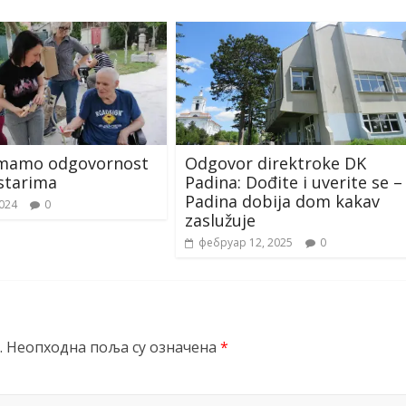
 Imamo odgovornost
Odgovor direktroke DK
starima
Padina: Dođite i uverite se –
Padina dobija dom kakav
2024
0
zaslužuje
фебруар 12, 2025
0
.
Неопходна поља су означена
*