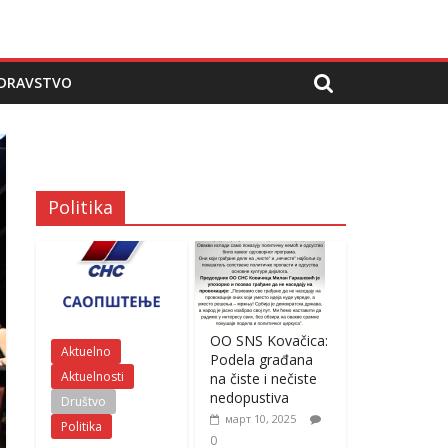
DRAVSTVO
Politika
OO SNS Kovačica:
Aktuelno
Podela građana
Aktuelnosti
na čiste i nečiste
nedopustiva
Društvo
март 10, 2025
Politika
0