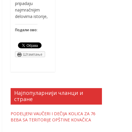
pripadaju
najmračnijim
delovima istorije,
Подели ово:
Штампање
Најпопуларнији чланци и
стране
PODELJENI VAUČERI I DEČIJA KOLICA ZA 76
BEBA SA TERITORIJE OPŠTINE KOVAČICA