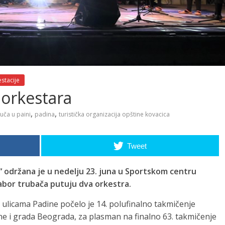
stacije
 orkestara
,
,
uča u paini
padina
turistička organizacija opštine kovacica
Tweet
“ održana je u nedelju 23. juna u Sportskom centru
Sabor trubača putuju dva orkestra.
 ulicama Padine počelo je 14. polufinalno takmičenje
e i grada Beograda, za plasman na finalno 63. takmičenje