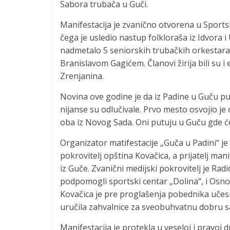
Sabora trubača u Guči.
Manifestacija je zvanično otvorena u Sport
čega je usledio nastup folkloraša iz Idvora 
nadmetalo 5 seniorskih trubačkih orkestara. 
Branislavom Gagićem. Članovi žirija bili su i
Zrenjanina.
Novina ove godine je da iz Padine u Guču put
nijanse su odlučivale. Prvo mesto osvojio j
oba iz Novog Sada. Oni putuju u Guču gde će 
Organizator matifestacije „Guča u Padini“ je
pokrovitelj opština Kovačica, a prijatelj man
iz Guče. Zvanični medijski pokrovitelj je Radi
podpomogli sportski centar „Dolina“, i Osnov
Kovačica je pre proglašenja pobednika učesn
uručila zahvalnice za sveobuhvatnu dobru s
Manifestacija je protekla u veseloj i pravoj