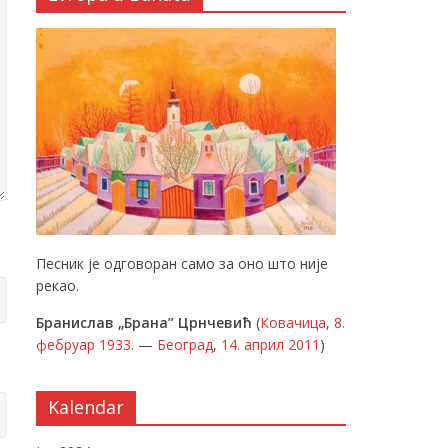
Песник је одговоран само за оно што није
рекао.
Бранислав „Брана” Црнчевић
(
Ковачица
,
8.
фебруар
1933
. —
Београд
,
14. април
2011
)
Kalendar