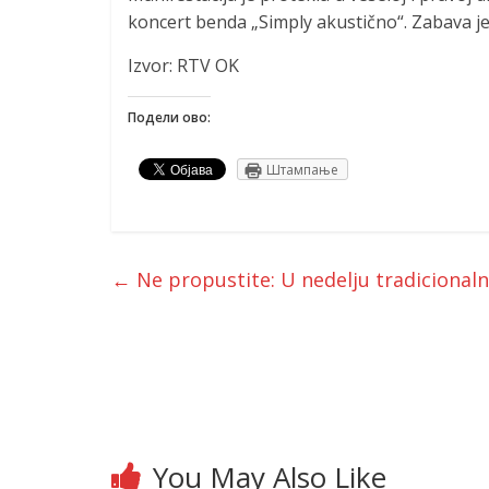
koncert benda „Simply akustično“. Zabava je
Izvor: RTV OK
Подели ово:
Штампање
←
Ne propustite: U nedelju tradicionaln
You May Also Like