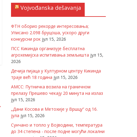
Vojvođanska dešavanja
ФТН оборио рекорде интересовања;
Уписано 2.098 бруцоша, ускоро други
конкурсни рок
јул 15, 2026
ПСС Кикинда организује бесплатна
агрохемијска испитивања земљишта
јул 15,
2026
Дечија пијаца у Културном центру Кикинда
траје већ 18 година
јул 15, 2026
АМСС: Путничка возила на граничном
прелазу Прешево чекају 20 минута на излаз
јул 15, 2026
→
„Дани Косова и Метохије у Вршцу“ од 16.
јула
јул 15, 2026
Сунчано и топло у Војводини, температура
до 34 степена - после подне могући локални