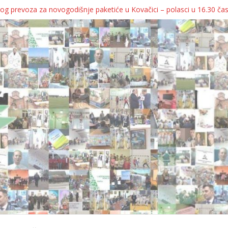
og prevoza za novogodišnje paketiće u Kovačici – polasci u 16.30 ča
JA KOLICA ZA 76 BEBA SA TERITORIJE OPŠTINE KOVAČICA
ka oborila rekord zatvorenih firmi!
egulatorno telo
grebu, pa kukaju o „egzilu“