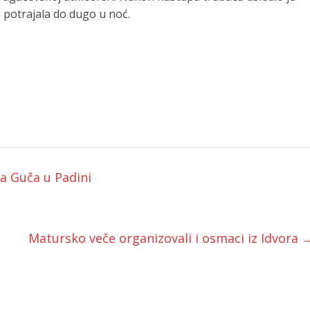
 potrajala do dugo u noć.
a Guča u Padini
Matursko veče organizovali i osmaci iz Idvora