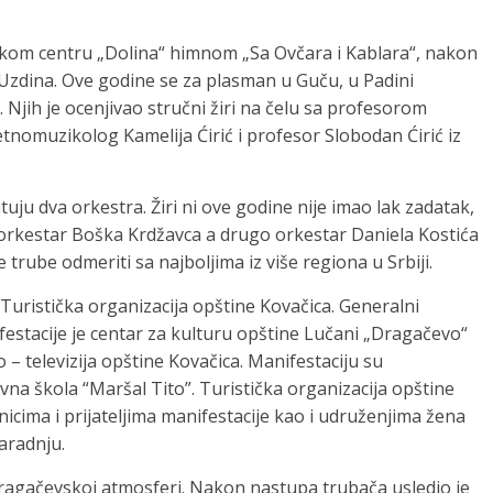
skom centru „Dolina“ himnom „Sa Ovčara i Kablara“, nakon
i Uzdina. Ove godine se za plasman u Guču, u Padini
Njih je ocenjivao stručni žiri na čelu sa profesorom
 etnomuzikolog Kamelija Ćirić i profesor Slobodan Ćirić iz
uju dva orkestra. Žiri ni ove godine nije imao lak zadatak,
e orkestar Boška Krdžavca a drugo orkestar Daniela Kostića
trube odmeriti sa najboljima iz više regiona u Srbiji.
 Turistička organizacija opštine Kovačica. Generalni
ifestacije je centar za kulturu opštine Lučani „Dragačevo“
o – televizija opštine Kovačica. Manifestaciju su
na škola “Maršal Tito”. Turistička organizacija opštine
icima i prijateljima manifestacije kao i udruženjima žena
aradnju.
 dragačevskoj atmosferi. Nakon nastupa trubača usledio je