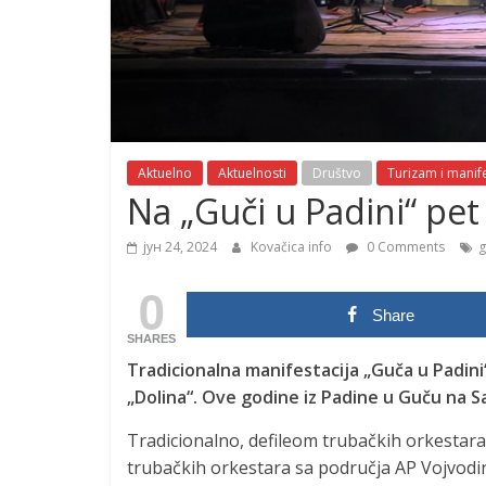
Aktuelno
Aktuelnosti
Društvo
Turizam i manife
Na „Guči u Padini“ pet
јун 24, 2024
Kovačica info
0 Comments
g
0
Share
SHARES
Tradicionalna manifestacija „Guča u Padini
„Dolina“. Ove godine iz Padine u Guču na 
Tradicionalno, defileom trubačkih orkestara
trubačkih orkestara sa područja AP Vojvodin