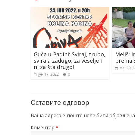
Guča u Padini: Sviraj, trubo,
Meliš:
svirala zadugo, za veselje i
prema 
ni za šta drugo!
мај 29, 
јун 17, 2022
0
Оставите одговор
Ваша адреса е-поште неће бити објављена
Коментар
*