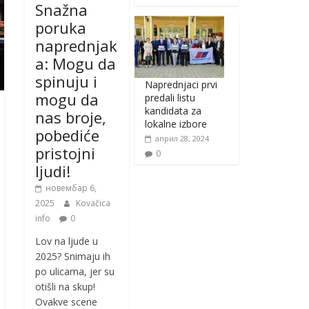
Snažna
poruka
naprednjak
a: Mogu da
spinuju i
Naprednjaci prvi
mogu da
predali listu
kandidata za
nas broje,
lokalne izbore
pobediće
април 28, 2024
pristojni
0
ljudi!
новембар 6,
2025
Kovačica
info
0
Lov na ljude u
2025? Snimaju ih
po ulicama, jer su
otišli na skup!
Ovakve scene