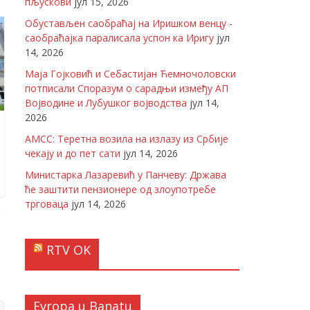
пљускови
јул 15, 2026
Обустављен саобраћај на Иришком венцу -
саобраћајка паралисала успон ка Иригу
јул
14, 2026
Маја Гојковић и Себастијан Ћемночоловски
потписали Споразум о сарадњи између АП
Војводине и Лубушког војводства
јул 14,
2026
АМСС: Теретна возила на излазу из Србије
чекају и до пет сати
јул 14, 2026
Министарка Лазаревић у Панчеву: Држава
ће заштити пензионере од злоупотребе
трговаца
јул 14, 2026
RTV OK
Evropa u Banatu