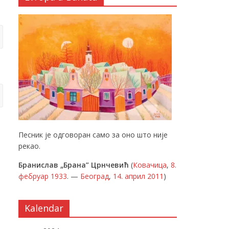
Песник је одговоран само за оно што није
рекао.
Бранислав „Брана” Црнчевић
(
Ковачица
,
8.
фебруар
1933
. —
Београд
,
14. април
2011
)
Kalendar