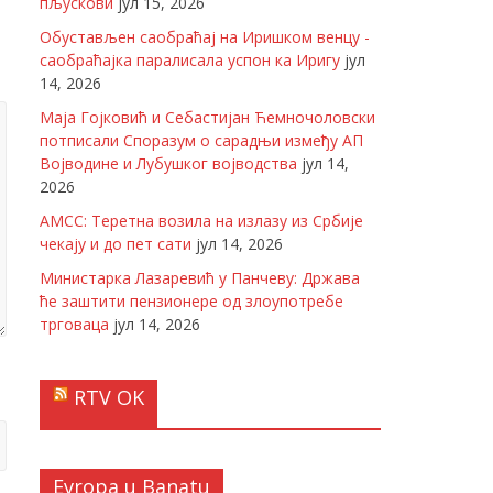
пљускови
јул 15, 2026
Обустављен саобраћај на Иришком венцу -
саобраћајка паралисала успон ка Иригу
јул
14, 2026
Маја Гојковић и Себастијан Ћемночоловски
потписали Споразум о сарадњи између АП
Војводине и Лубушког војводства
јул 14,
2026
АМСС: Теретна возила на излазу из Србије
чекају и до пет сати
јул 14, 2026
Министарка Лазаревић у Панчеву: Држава
ће заштити пензионере од злоупотребе
трговаца
јул 14, 2026
RTV OK
Evropa u Banatu