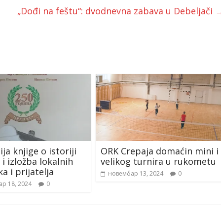
„Dođi na feštu“: dvodnevna zabava u Debeljači
a knjige o istoriji
ORK Crepaja domaćin mini i
i izložba lokalnih
velikog turnira u rukometu
a i prijatelja
новембар 13, 2024
0
ар 18, 2024
0