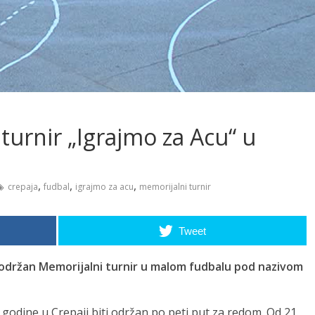
 turnir „Igrajmo za Acu“ u
,
,
,
crepaja
fudbal
igrajmo za acu
memorijalni turnir
Tweet
i održan Memorijalni turnir u malom fudbalu pod nazivom
godine u Crepaji biti održan po peti put za redom. Od 21.