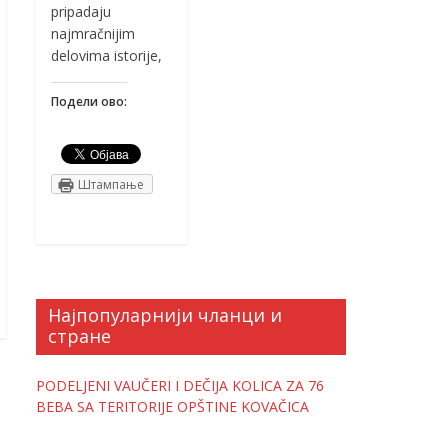
pripadaju
najmračnijim
delovima istorije,
Подели ово:
Штампање
Најпопуларнији чланци и
стране
PODELJENI VAUČERI I DEČIJA KOLICA ZA 76
BEBA SA TERITORIJE OPŠTINE KOVAČICA