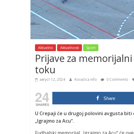
Aktuelno
Aktuelnosti
Sport
Prijave za memorijalni
toku
август 12, 2024
Kovačica info
0 Comments
24
Share
SHARES
U Crepaji će u drugoj polovini avgusta bit
„Igrajmo za Acu“.
Fudbalski memorijal „Igrajmo za Acu“ će ove 