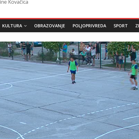
ine Kovačica
KULTURA
OBRAZOVANJE
POLJOPRIVREDA
SPORT
Z