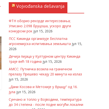
→
Vojvođanska dešavanja
ФТН оборио рекорде интересовања;
Уписано 2.098 бруцоша, ускоро други
конкурсни рок
јул 15, 2026
ПСС Кикинда организује бесплатна
агрохемијска испитивања земљишта
јул 15,
2026
Дечија пијаца у Културном центру Кикинда
траје већ 18 година
јул 15, 2026
АМСС: Путничка возила на граничном
прелазу Прешево чекају 20 минута на излаз
јул 15, 2026
„Дани Косова и Метохије у Вршцу“ од 16.
јула
јул 15, 2026
Сунчано и топло у Војводини, температура
до 34 степена - после подне могући локални