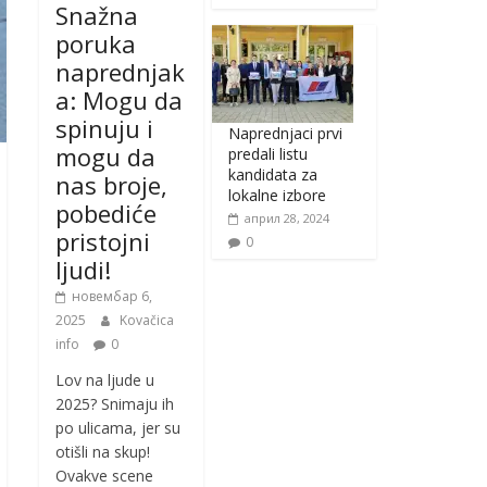
Snažna
poruka
naprednjak
a: Mogu da
spinuju i
Naprednjaci prvi
mogu da
predali listu
kandidata za
nas broje,
lokalne izbore
pobediće
април 28, 2024
pristojni
0
ljudi!
новембар 6,
2025
Kovačica
info
0
Lov na ljude u
2025? Snimaju ih
po ulicama, jer su
otišli na skup!
Ovakve scene