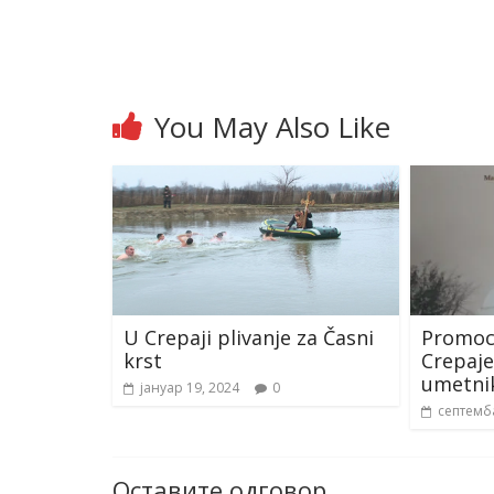
You May Also Like
U Crepaji plivanje za Časni
Promocij
krst
Crepaje 
umetnik
јануар 19, 2024
0
септемб
Оставите одговор