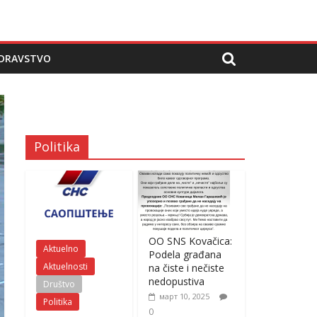
DRAVSTVO
Politika
OO SNS Kovačica:
Aktuelno
Podela građana
Aktuelnosti
na čiste i nečiste
nedopustiva
Društvo
март 10, 2025
Politika
0