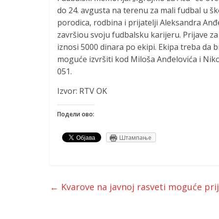
do 24. avgusta na terenu za mali fudbal u ško
porodica, rodbina i prijatelji Aleksandra Anđ
završiou svoju fudbalsku karijeru. Prijave z
iznosi 5000 dinara po ekipi. Ekipa treba da b
moguće izvršiti kod Miloša Anđelovića i Nik
051.
Izvor: RTV OK
Подели ово:
Штампање
←
Kvarove na javnoj rasveti moguće prij