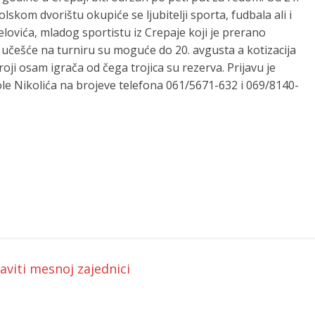
lskom dvorištu okupiće se ljubitelji sporta, fudbala ali i
elovića, mladog sportistu iz Crepaje koji je prerano
a učešće na turniru su moguće do 20. avgusta a kotizacija
roji osam igrača od čega trojica su rezerva. Prijavu je
ole Nikolića na brojeve telefona 061/5671-632 i 069/8140-
aviti mesnoj zajednici