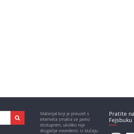
Pratite n
Materijal koji je preuzet s
interneta smatra se javno
Fejsbuku 
dostupnim, ukoliko nije
drugačije navedeno. U slučaju
Instagram
Face