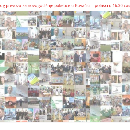
og prevoza za novogodišnje paketiće u Kovačici – polasci u 16.30 ča
JA KOLICA ZA 76 BEBA SA TERITORIJE OPŠTINE KOVAČICA
ka oborila rekord zatvorenih firmi!
egulatorno telo
grebu, pa kukaju o „egzilu“