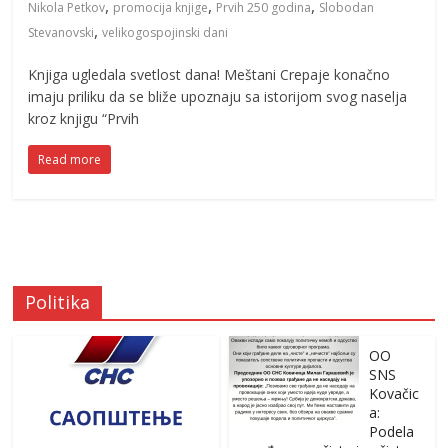
,
,
,
Nikola Petkov
promocija knjige
Prvih 250 godina
Slobodan
,
Stevanovski
velikogospojinski dani
Knjiga ugledala svetlost dana! Meštani Crepaje konačno
imaju priliku da se bliže upoznaju sa istorijom svog naselja
kroz knjigu “Prvih
Read more
Politika
OO
SNS
Kovačic
a:
Podela