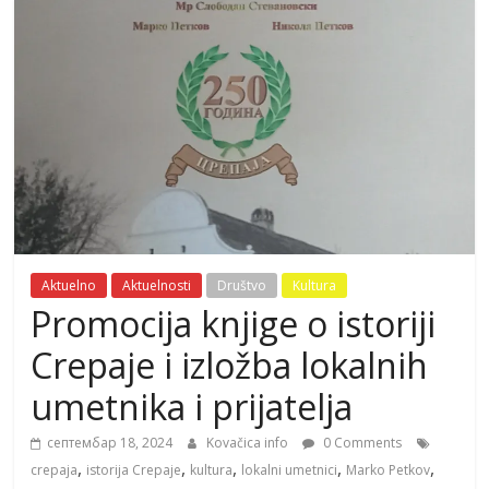
Aktuelno
Aktuelnosti
Društvo
Kultura
Promocija knjige o istoriji
Crepaje i izložba lokalnih
umetnika i prijatelja
септембар 18, 2024
Kovačica info
0 Comments
,
,
,
,
,
crepaja
istorija Crepaje
kultura
lokalni umetnici
Marko Petkov