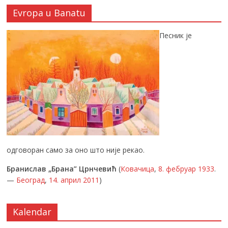
Evropa u Banatu
Песник је
одговоран само за оно што није рекао.
Бранислав „Брана” Црнчевић
(
Ковачица
,
8. фебруар
1933
.
—
Београд
,
14. април
2011
)
Kalendar