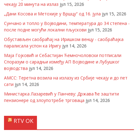
чекају 20 минута на излаз
јул 15, 2026
„Дани Косова и Метохије у Вршцу“ од 16. јула
јул 15, 2026
Сунчано и топло у Војводини, температура до 34 степена -
после подне могући локални пљускови
јул 15, 2026
Обустављен саобраћај на Иришком венцу - саобраћајка
паралисала успон ка Иригу
јул 14, 2026
Маја Гојковић и Себастијан Ћемночоловски потписали
Споразум о сарадњи између АП Војводине и Лубушког
војводства
јул 14, 2026
АМСС: Теретна возила на излазу из Србије чекају и до пет
сати
јул 14, 2026
Министарка Лазаревић у Панчеву: Држава ће заштити
пензионере од злоупотребе трговаца
јул 14, 2026
RTV OK