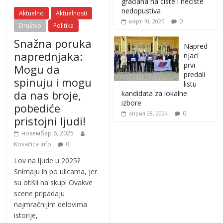
građana na čiste i nečiste
nedopustiva
Aktuelno
Aktuelnosti
0
март 10, 2025
Društvo
Politika
Snažna poruka
Napred
naprednjaka:
njaci
prvi
Mogu da
predali
spinuju i mogu
listu
da nas broje,
kandidata za lokalne
izbore
pobediće
0
април 28, 2024
pristojni ljudi!
новембар 6, 2025
Kovačica info
0
Lov na ljude u 2025?
Snimaju ih po ulicama, jer
su otišli na skup! Ovakve
scene pripadaju
najmračnijim delovima
istorije,