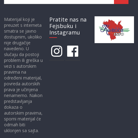
Pratite nas na
Materijal koji je
preuzet s interneta
Fejsbuku i
smatra se javno
Instagramu
dostupnim, ukoliko
nije drugačije
Instagram
Facebook
navedeno. U
slučaju da postoji
problem ili greška u
vezi s autorskim
pravima na
određeni materijal,
povreda autorskih
prava je učinjena
nenamerno. Nakon
predstavljanja
dokaza o
autorskim pravima,
sporni materijal će
odmah biti
uklonjen sa sajta.