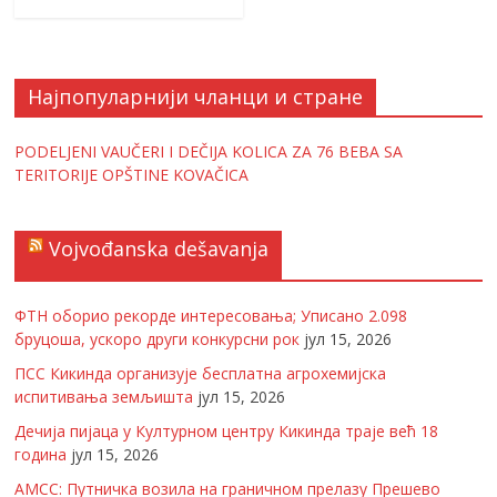
Најпопуларнији чланци и стране
PODELJENI VAUČERI I DEČIJA KOLICA ZA 76 BEBA SA
TERITORIJE OPŠTINE KOVAČICA
Vojvođanska dešavanja
ФТН оборио рекорде интересовања; Уписано 2.098
бруцоша, ускоро други конкурсни рок
јул 15, 2026
ПСС Кикинда организује бесплатна агрохемијска
испитивања земљишта
јул 15, 2026
Дечија пијаца у Културном центру Кикинда траје већ 18
година
јул 15, 2026
АМСС: Путничка возила на граничном прелазу Прешево