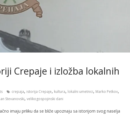
iji Crepaje i izložba lokalnih
,
,
,
,
,
ts
crepaja
istorija Crepaje
kultura
lokalni umetnici
Marko Petkov
,
an Stevanovski
velikogospojinski dani
čno imaju priliku da se bliže upoznaju sa istorijom svog naselja