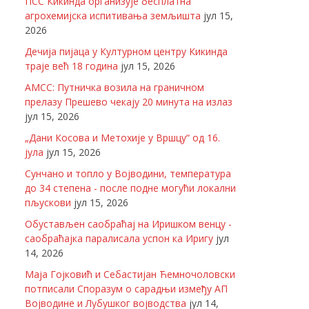
ПСС Кикинда организује бесплатна
агрохемијска испитивања земљишта
јул 15,
2026
Дечија пијаца у Културном центру Кикинда
траје већ 18 година
јул 15, 2026
АМСС: Путничка возила на граничном
прелазу Прешево чекају 20 минута на излаз
јул 15, 2026
„Дани Косова и Метохије у Вршцу“ од 16.
јула
јул 15, 2026
Сунчано и топло у Војводини, температура
до 34 степена - после подне могући локални
пљускови
јул 15, 2026
Обустављен саобраћај на Иришком венцу -
саобраћајка паралисала успон ка Иригу
јул
14, 2026
Маја Гојковић и Себастијан Ћемночоловски
потписали Споразум о сарадњи између АП
Војводине и Лубушког војводства
јул 14,