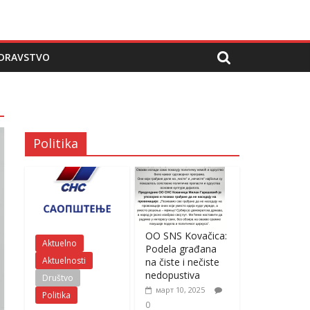
DRAVSTVO
Politika
OO SNS Kovačica:
Aktuelno
Podela građana
Aktuelnosti
na čiste i nečiste
nedopustiva
Društvo
март 10, 2025
Politika
0