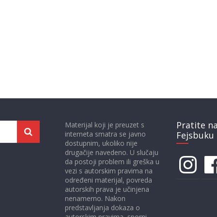
Pratite n
Materijal koji je preuzet s
interneta smatra se javno
Fejsbuku 
dostupnim, ukoliko nije
drugačije navedeno. U slučaju
Instagram
Face
da postoji problem ili greška u
vezi s autorskim pravima na
određeni materijal, povreda
autorskih prava je učinjena
nenamerno. Nakon
predstavljanja dokaza o
autorskim pravima, sporni