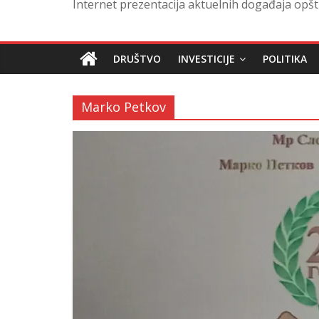
Internet prezentacija aktuelnih događaja opšt
DRUŠTVO
INVESTICIJE
POLITIKA
Marko Petkov