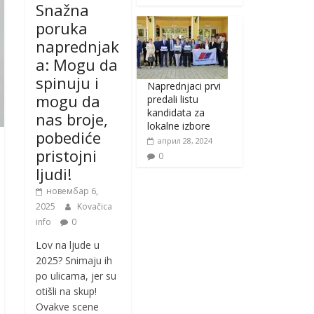
Snažna
poruka
naprednjak
a: Mogu da
spinuju i
Naprednjaci prvi
mogu da
predali listu
kandidata za
nas broje,
lokalne izbore
pobediće
април 28, 2024
pristojni
0
ljudi!
новембар 6,
2025
Kovačica
info
0
Lov na ljude u
2025? Snimaju ih
po ulicama, jer su
otišli na skup!
Ovakve scene