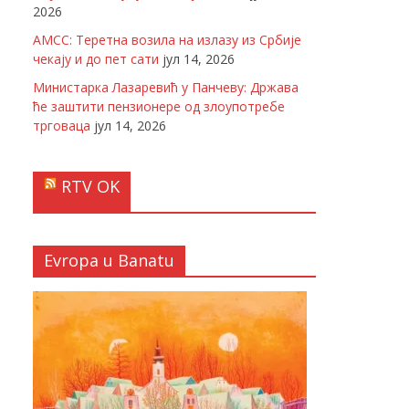
2026
АМСС: Теретна возила на излазу из Србије
чекају и до пет сати
јул 14, 2026
Министарка Лазаревић у Панчеву: Држава
ће заштити пензионере од злоупотребе
трговаца
јул 14, 2026
RTV OK
Evropa u Banatu