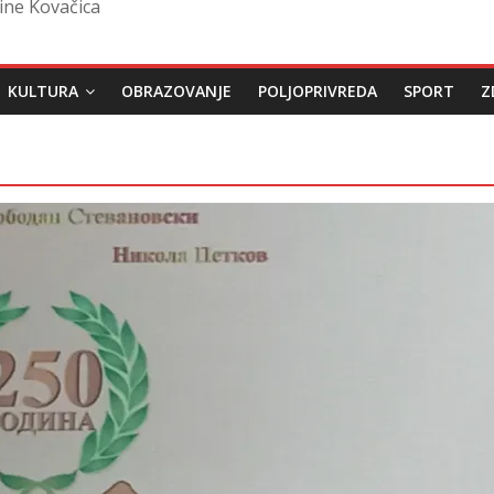
ine Kovačica
KULTURA
OBRAZOVANJE
POLJOPRIVREDA
SPORT
Z