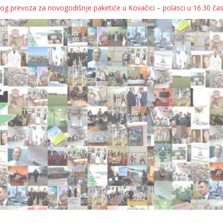
og prevoza za novogodišnje paketiće u Kovačici – polasci u 16.30 ča
JA KOLICA ZA 76 BEBA SA TERITORIJE OPŠTINE KOVAČICA
ka oborila rekord zatvorenih firmi!
egulatorno telo
grebu, pa kukaju o „egzilu“