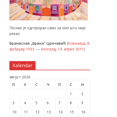
Песник је одговоран само за оно што није
рекао.
Бранислав „Брана” Црнчевић
(
Ковачица
,
8.
фебруар
1933
. —
Београд
,
14. април
2011
)
Kalendar
август 2026.
П
У
С
Ч
П
С
Н
1
2
3
4
5
6
7
8
9
10
11
12
13
14
15
16