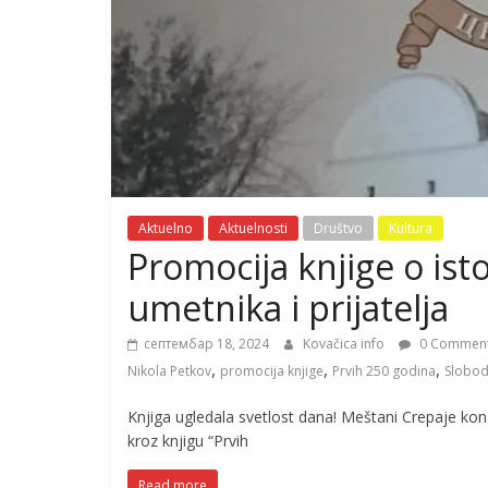
Aktuelno
Aktuelnosti
Društvo
Kultura
Promocija knjige o istor
umetnika i prijatelja
септембар 18, 2024
Kovačica info
0 Commen
,
,
,
Nikola Petkov
promocija knjige
Prvih 250 godina
Slobod
Knjiga ugledala svetlost dana! Meštani Crepaje kona
kroz knjigu “Prvih
Read more