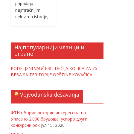
pripadaju
najmračnijim
delovima istorije,
Најпопуларнији чланци и
стране
PODELJENI VAUČERI I DEČIJA KOLICA ZA 76
BEBA SA TERITORIJE OPŠTINE KOVAČICA
Vojvođanska dešavanja
ФТН оборио рекорде интересовања;
Уписано 2.098 бруцоша, ускоро други
конкурсни рок
јул 15, 2026