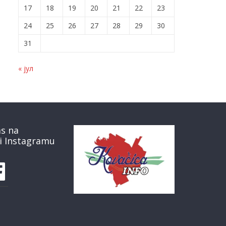
17
18
19
20
21
22
23
24
25
26
27
28
29
30
31
« јул
as na
i Instagramu
book