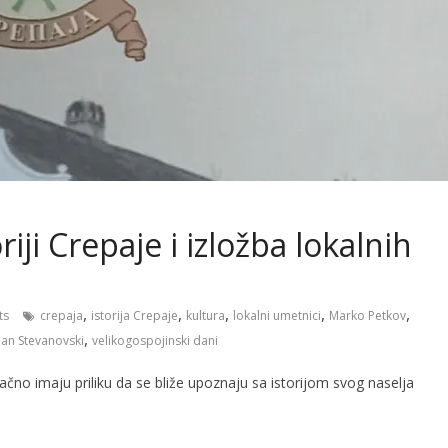
iji Crepaje i izložba lokalnih
,
,
,
,
,
ts
crepaja
istorija Crepaje
kultura
lokalni umetnici
Marko Petkov
,
an Stevanovski
velikogospojinski dani
čno imaju priliku da se bliže upoznaju sa istorijom svog naselja