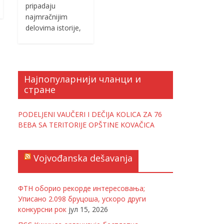
pripadaju
najmračnijim
delovima istorije,
Најпопуларнији чланци и
стране
PODELJENI VAUČERI I DEČIJA KOLICA ZA 76
BEBA SA TERITORIJE OPŠTINE KOVAČICA
Vojvođanska dešavanja
ФТН оборио рекорде интересовања;
Уписано 2.098 бруцоша, ускоро други
конкурсни рок
јул 15, 2026