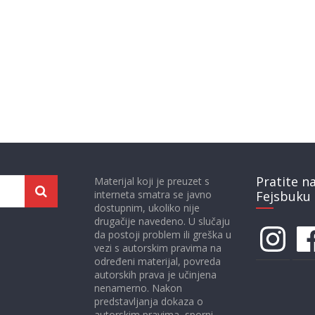
Pratite n
Materijal koji je preuzet s
interneta smatra se javno
Fejsbuku 
dostupnim, ukoliko nije
drugačije navedeno. U slučaju
Instagram
Face
da postoji problem ili greška u
vezi s autorskim pravima na
određeni materijal, povreda
autorskih prava je učinjena
nenamerno. Nakon
predstavljanja dokaza o
autorskim pravima, sporni