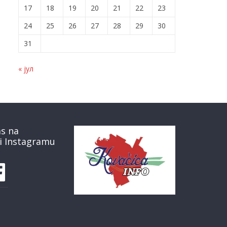
17
18
19
20
21
22
23
24
25
26
27
28
29
30
31
« јул
as na
i Instagramu
book