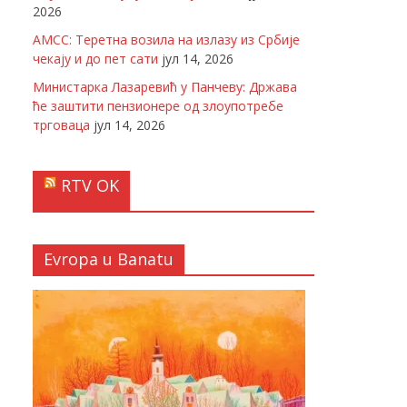
2026
АМСС: Теретна возила на излазу из Србије
чекају и до пет сати
јул 14, 2026
Министарка Лазаревић у Панчеву: Држава
ће заштити пензионере од злоупотребе
трговаца
јул 14, 2026
RTV OK
Evropa u Banatu