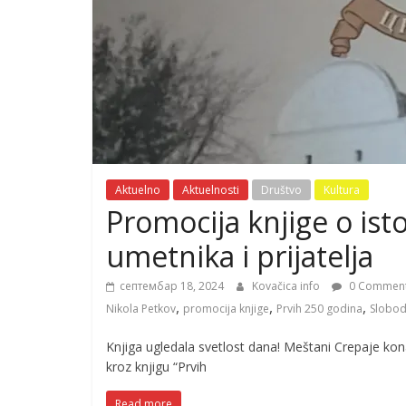
Aktuelno
Aktuelnosti
Društvo
Kultura
Promocija knjige o istor
umetnika i prijatelja
септембар 18, 2024
Kovačica info
0 Commen
,
,
,
Nikola Petkov
promocija knjige
Prvih 250 godina
Slobod
Knjiga ugledala svetlost dana! Meštani Crepaje kona
kroz knjigu “Prvih
Read more