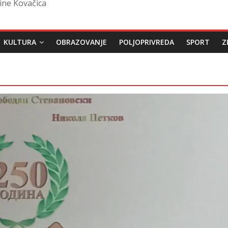
ine Kovačica
KULTURA
OBRAZOVANJE
POLJOPRIVREDA
SPORT
Z