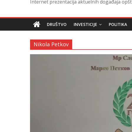
Internet prezentacija aktuelnih događaja opšt
DRUŠTVO
INVESTICIJE
POLITIKA
Nikola Petkov