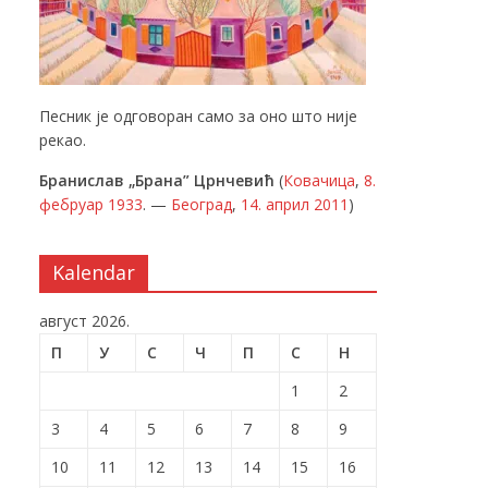
Песник је одговоран само за оно што није
рекао.
Бранислав „Брана” Црнчевић
(
Ковачица
,
8.
фебруар
1933
. —
Београд
,
14. април
2011
)
Kalendar
август 2026.
П
У
С
Ч
П
С
Н
1
2
3
4
5
6
7
8
9
10
11
12
13
14
15
16