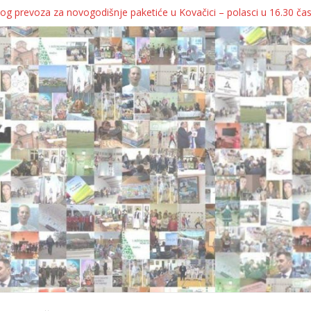
og prevoza za novogodišnje paketiće u Kovačici – polasci u 16.30 ča
JA KOLICA ZA 76 BEBA SA TERITORIJE OPŠTINE KOVAČICA
ka oborila rekord zatvorenih firmi!
egulatorno telo
grebu, pa kukaju o „egzilu“