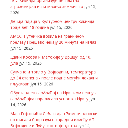
ПСС Кикинда организује бесплатна
агрохемијска испитивања земљишта
јул 15,
2026
Дечија пијаца у Културном центру Кикинда
траје већ 18 година
јул 15, 2026
АМСС: Путничка возила на граничном
прелазу Прешево чекају 20 минута на излаз
јул 15, 2026
„Дани Косова и Метохије у Вршцу“ од 16.
јула
јул 15, 2026
Сунчано и топло у Војводини, температура
до 34 степена - после подне могући локални
пљускови
јул 15, 2026
Обустављен саобраћај на Иришком венцу -
саобраћајка паралисала успон ка Иригу
јул
14, 2026
Маја Гојковић и Себастијан Ћемночоловски
потписали Споразум о сарадњи између АП
Војводине и Лубушког војводства
јул 14,