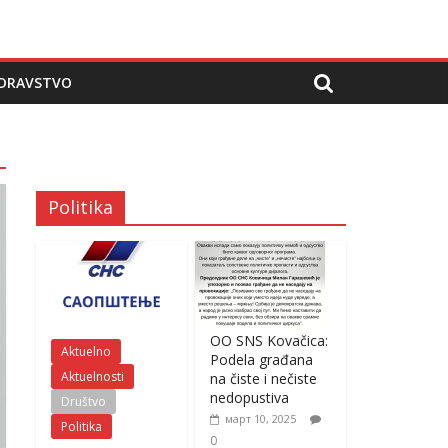
DRAVSTVO
Politika
OO SNS Kovačica:
Aktuelno
Podela građana
Aktuelnosti
na čiste i nečiste
nedopustiva
Društvo
март 10, 2025
Politika
0