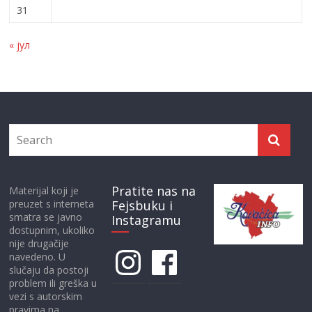
31
« јул
Pratite nas na
Materijal koji je
preuzet s interneta
Fejsbuku i
smatra se javno
Instagramu
dostupnim, ukoliko
nije drugačije
Instagram
Facebook
navedeno. U
slučaju da postoji
problem ili greška u
vezi s autorskim
pravima na