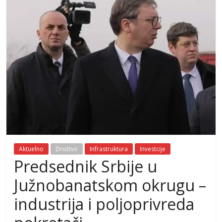
Aktuelno
Društvo
Infrastruktura
Investcije
Predsednik Srbije u
Južnobanatskom okrugu –
industrija i poljoprivreda