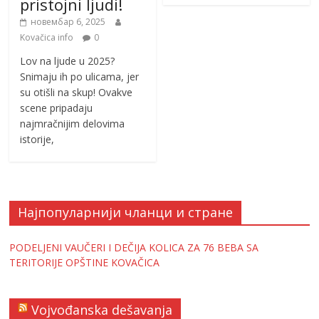
pristojni ljudi!
новембар 6, 2025
Kovačica info
0
Lov na ljude u 2025?
Snimaju ih po ulicama, jer
su otišli na skup! Ovakve
scene pripadaju
najmračnijim delovima
istorije,
Најпопуларнији чланци и стране
PODELJENI VAUČERI I DEČIJA KOLICA ZA 76 BEBA SA
TERITORIJE OPŠTINE KOVAČICA
Vojvođanska dešavanja