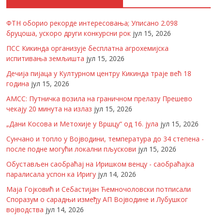
ФТН оборио рекорде интересовања; Уписано 2.098
бруцоша, ускоро други конкурсни рок
јул 15, 2026
ПСС Кикинда организује бесплатна агрохемијска
испитивања земљишта
јул 15, 2026
Дечија пијаца у Културном центру Кикинда траје већ 18
година
јул 15, 2026
АМСС: Путничка возила на граничном прелазу Прешево
чекају 20 минута на излаз
јул 15, 2026
„Дани Косова и Метохије у Вршцу“ од 16. јула
јул 15, 2026
Сунчано и топло у Војводини, температура до 34 степена -
после подне могући локални пљускови
јул 15, 2026
Обустављен саобраћај на Иришком венцу - саобраћајка
паралисала успон ка Иригу
јул 14, 2026
Маја Гојковић и Себастијан Ћемночоловски потписали
Споразум о сарадњи између АП Војводине и Лубушког
војводства
јул 14, 2026