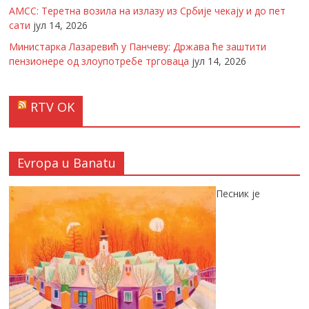
АМСС: Теретна возила на излазу из Србије чекају и до пет
сати
јул 14, 2026
Министарка Лазаревић у Панчеву: Држава ће заштити
пензионере од злоупотребе трговаца
јул 14, 2026
RTV OK
Evropa u Banatu
Песник је