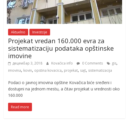
Aktuelno
Investcije
Projekat vredan 160.000 evra za
sistematizaciju podataka opštinske
imovine
,
децембар 3, 2018
Kovačica info
0 Comments
gis
,
,
,
,
,
imovina
kovin
opstina kovacica
projekat
sajt
sistematizacija
Podaci o javnoj imovina opštine Kovačica biće sređeni i
dostupni na jednom mestu, a čitav projekat u vrednosti oko
160.000
Read more