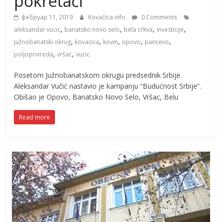
pokretači
фебруар 11, 2019
Kovačica info
0 Comments
,
,
,
,
aleksandar vucic
banatsko novo selo
bela crkva
investicije
,
,
,
,
,
južnobanatski okrug
kovacica
kovin
opovo
pancevo
,
,
poljoprivreda
vršac
vucic
Posetom Južnobanatskom okrugu predsednik Srbije
Aleksandar Vučić nastavio je kampanju “Budućnost Srbije”.
Obišao je Opovo, Banatsko Novo Selo, Vršac, Belu
Read more