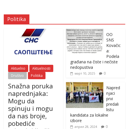
Politika
OO
SNS
Kovačic
a:
Podela
građana na čiste i nečiste
nedopustiva
Aktuelno
Aktuelnosti
0
март 10, 2025
Društvo
Politika
Snažna poruka
Napred
naprednjaka:
njaci
prvi
Mogu da
predali
spinuju i mogu
listu
da nas broje,
kandidata za lokalne
izbore
pobediće
0
април 28, 2024