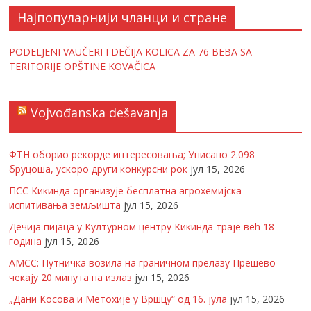
Најпопуларнији чланци и стране
PODELJENI VAUČERI I DEČIJA KOLICA ZA 76 BEBA SA
TERITORIJE OPŠTINE KOVAČICA
Vojvođanska dešavanja
ФТН оборио рекорде интересовања; Уписано 2.098
бруцоша, ускоро други конкурсни рок
јул 15, 2026
ПСС Кикинда организује бесплатна агрохемијска
испитивања земљишта
јул 15, 2026
Дечија пијаца у Културном центру Кикинда траје већ 18
година
јул 15, 2026
АМСС: Путничка возила на граничном прелазу Прешево
чекају 20 минута на излаз
јул 15, 2026
„Дани Косова и Метохије у Вршцу“ од 16. јула
јул 15, 2026