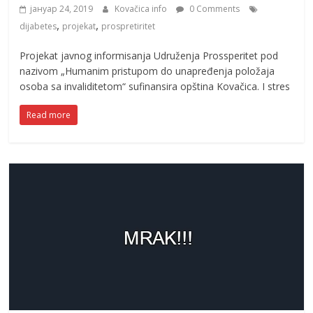
јануар 24, 2019
Kovačica info
0 Comments
,
,
dijabetes
projekat
prospretiritet
Projekat javnog informisanja Udruženja Prossperitet pod
nazivom „Humanim pristupom do unapređenja položaja
osoba sa invaliditetom“ sufinansira opština Kovačica. I stres
Read more