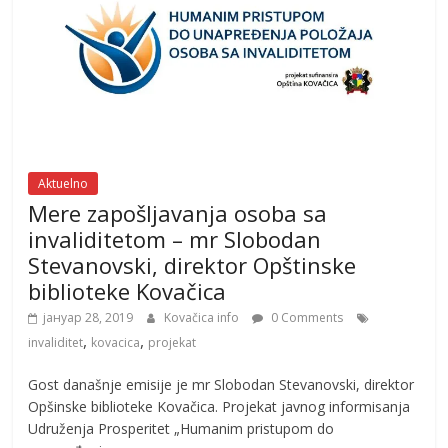
Aktuelno
Mere zapošljavanja osoba sa
invaliditetom – mr Slobodan
Stevanovski, direktor Opštinske
biblioteke Kovačica
јануар 28, 2019
Kovačica info
0 Comments
,
,
invaliditet
kovacica
projekat
Gost današnje emisije je mr Slobodan Stevanovski, direktor
Opšinske biblioteke Kovačica. Projekat javnog informisanja
Udruženja Prosperitet „Humanim pristupom do