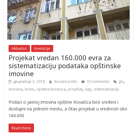
Aktuelno
Investcije
Projekat vredan 160.000 evra za
sistematizaciju podataka opštinske
imovine
,
децембар 3, 2018
Kovačica info
0 Comments
gis
,
,
,
,
,
imovina
kovin
opstina kovacica
projekat
sajt
sistematizacija
Podaci o javnoj imovina opštine Kovačica biće sređeni i
dostupni na jednom mestu, a čitav projekat u vrednosti oko
160.000
Read more