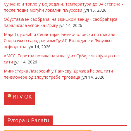
Сунчано и топло у Војводини, температура до 34 степена -
после подне могући локални пљускови
јул 15, 2026
Обустављен саобраћај на Иришком венцу - саобраћајка
паралисала успон ка Иригу
јул 14, 2026
Маја Гојковић и Себастијан Ћемночоловски потписали
Споразум о сарадњи између АП Војводине и Лубушког
војводства
јул 14, 2026
АМСС: Теретна возила на излазу из Србије чекају и до пет
сати
јул 14, 2026
Министарка Лазаревић у Панчеву: Држава ће заштити
пензионере од злоупотребе трговаца
јул 14, 2026
RTV OK
Evropa u Banatu