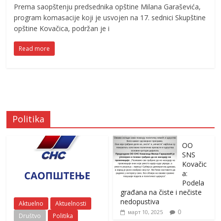
Prema saopštenju predsednika opštine Milana Garaševića,
program komasacije koji je usvojen na 17. sednici Skupštine
opštine Kovačica, podržan je i
Read more
Politika
OO
SNS
Kovačic
a:
Podela
građana na čiste i nečiste
nedopustiva
Aktuelno
Aktuelnosti
0
март 10, 2025
Društvo
Politika