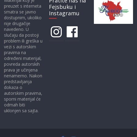
Pratite nas na
Materijal koji je
preuzet s interneta
Fejsbuku i
smatra se javno
Instagramu
dostupnim, ukoliko
nije drugačije
Instagram
Facebook
navedeno. U
slučaju da postoji
problem ili greška u
vezi s autorskim
pravima na
određeni materijal,
povreda autorskih
prava je učinjena
nenamerno. Nakon
predstavljanja
dokaza o
autorskim pravima,
sporni materijal će
odmah biti
uklonjen sa sajta.