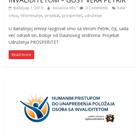
фебруар 1, 2019
Kovačica info
0 Comments
bela
,
,
,
,
crkva
informisanje
projekat
prosperitet
udruženje
U današnjoj emisiji razgovali smo sa Verom Petrik, čiji, sada
već odrasli sin, boluje od Daunovog sindroma. Projekat
Udruženja PROSPERITET
Read more