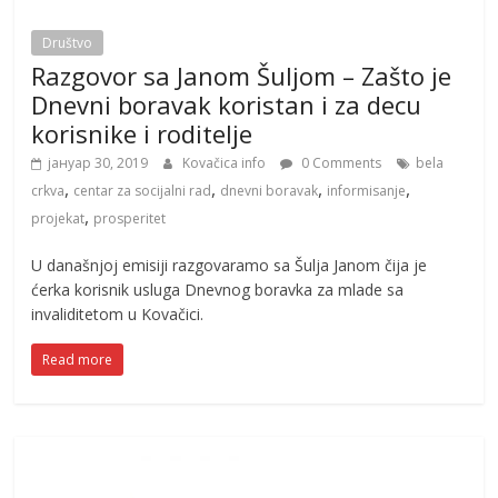
Društvo
Razgovor sa Janom Šuljom – Zašto je
Dnevni boravak koristan i za decu
korisnike i roditelje
јануар 30, 2019
Kovačica info
0 Comments
bela
,
,
,
,
crkva
centar za socijalni rad
dnevni boravak
informisanje
,
projekat
prosperitet
U današnjoj emisiji razgovaramo sa Šulja Janom čija je
ćerka korisnik usluga Dnevnog boravka za mlade sa
invaliditetom u Kovačici.
Read more