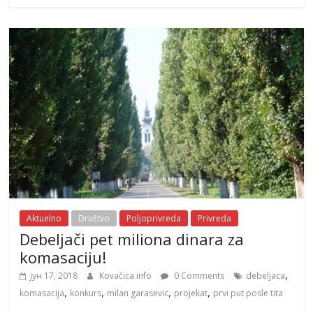
Aktuelno
Društvo
Poljoprivreda
Privreda
Debeljači pet miliona dinara za
komasaciju!
,
јун 17, 2018
Kovačica info
0 Comments
debeljaca
,
,
,
,
komasacija
konkurs
milan garasevic
projekat
prvi put posle tita