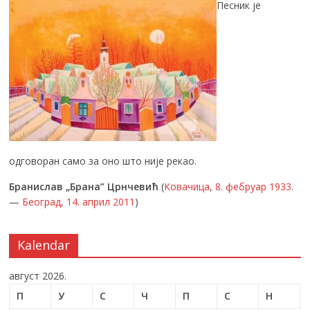
Песник је
одговоран само за оно што није рекао.
Бранислав „Брана” Црнчевић
(
Ковачица
,
8. фебруар
1933
.
—
Београд
,
14. април
2011
)
Kalendar
август 2026.
П
У
С
Ч
П
С
Н