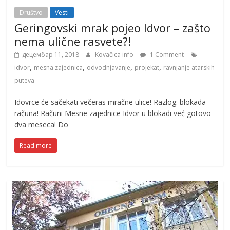
Društvo
Vesti
Geringovski mrak pojeo Idvor – zašto
nema ulične rasvete?!
децембар 11, 2018
Kovačica info
1 Comment
,
,
,
,
idvor
mesna zajednica
odvodnjavanje
projekat
ravnjanje atarskih
puteva
Idovrce će sačekati večeras mračne ulice! Razlog: blokada
računa! Računi Mesne zajednice Idvor u blokadi već gotovo
dva meseca! Do
Read more