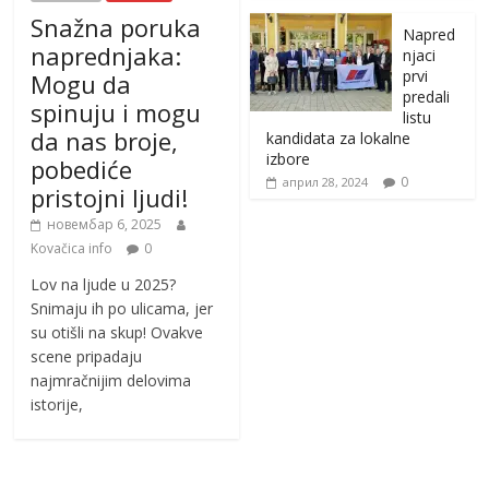
Snažna poruka
Napred
naprednjaka:
njaci
prvi
Mogu da
predali
spinuju i mogu
listu
da nas broje,
kandidata za lokalne
izbore
pobediće
0
април 28, 2024
pristojni ljudi!
новембар 6, 2025
Kovačica info
0
Lov na ljude u 2025?
Snimaju ih po ulicama, jer
su otišli na skup! Ovakve
scene pripadaju
najmračnijim delovima
istorije,