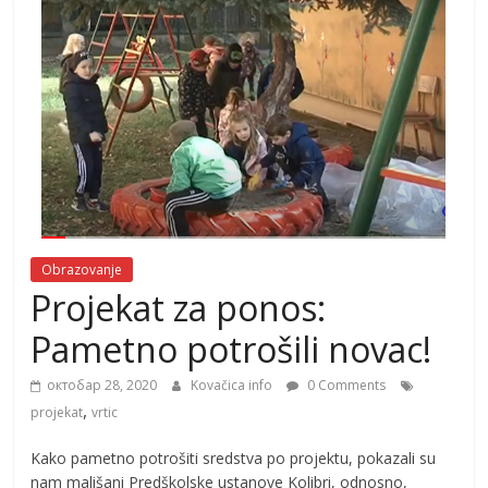
Obrazovanje
Projekat za ponos:
Pametno potrošili novac!
октобар 28, 2020
Kovačica info
0 Comments
,
projekat
vrtic
Kako pametno potrošiti sredstva po projektu, pokazali su
nam mališani Predškolske ustanove Kolibri, odnosno,