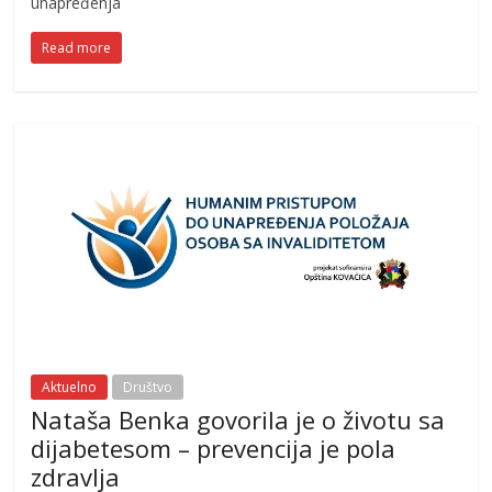
unapređenja
Read more
Aktuelno
Društvo
Nataša Benka govorila je o životu sa
dijabetesom – prevencija je pola
zdravlja