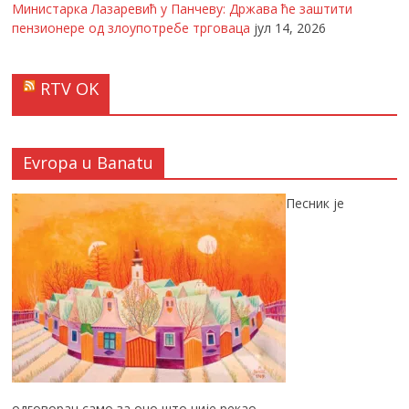
Министарка Лазаревић у Панчеву: Држава ће заштити
пензионере од злоупотребе трговаца
јул 14, 2026
RTV OK
Evropa u Banatu
Песник је
одговоран само за оно што није рекао.