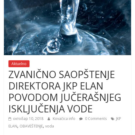
Aktuelno
ZVANIČNO SAOPŠTENJE
DIREKTORA JKP ELAN
POVODOM JUČERAŠNJEG
ISKLJUČENJA VODE
октобар 10, 2018
Kovačica info
0 Comments
JKP
,
,
ELAN
OBAVEŠTENJE
voda