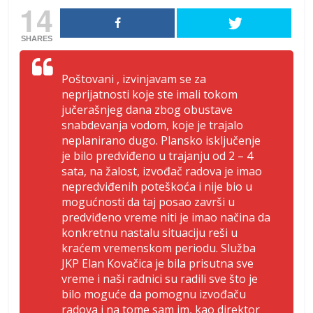
14
SHARES
Poštovani , izvinjavam se za
neprijatnosti koje ste imali tokom
jučerašnjeg dana zbog obustave
snabdevanja vodom, koje je trajalo
neplanirano dugo. Plansko isključenje
je bilo predviđeno u trajanju od 2 – 4
sata, na žalost, izvođač radova je imao
nepredviđenih poteškoća i nije bio u
mogućnosti da taj posao završi u
predviđeno vreme niti je imao načina da
konkretnu nastalu situaciju reši u
kraćem vremenskom periodu. Služba
JKP Elan Kovačica je bila prisutna sve
vreme i naši radnici su radili sve što je
bilo moguće da pomognu izvođaču
radova i na tome sam im, kao direktor