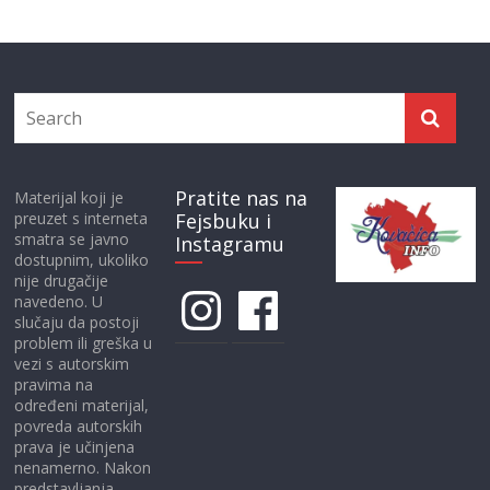
Pratite nas na
Materijal koji je
preuzet s interneta
Fejsbuku i
smatra se javno
Instagramu
dostupnim, ukoliko
nije drugačije
Instagram
Facebook
navedeno. U
slučaju da postoji
problem ili greška u
vezi s autorskim
pravima na
određeni materijal,
povreda autorskih
prava je učinjena
nenamerno. Nakon
predstavljanja