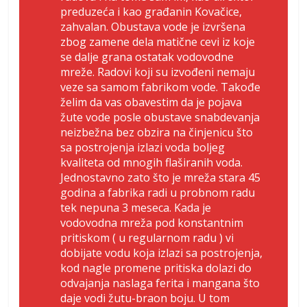
preduzeća i kao građanin Kovačice,
zahvalan. Obustava vode je izvršena
zbog zamene dela matične cevi iz koje
se dalje grana ostatak vodovodne
mreže. Radovi koji su izvođeni nemaju
veze sa samom fabrikom vode. Takođe
želim da vas obavestim da je pojava
žute vode posle obustave snabdevanja
neizbežna bez obzira na činjenicu što
sa postrojenja izlazi voda boljeg
kvaliteta od mnogih flaširanih voda.
Jednostavno zato što je mreža stara 45
godina a fabrika radi u probnom radu
tek nepuna 3 meseca. Kada je
vodovodna mreža pod konstantnim
pritiskom ( u regularnom radu ) vi
dobijate vodu koja izlazi sa postrojenja,
kod nagle promene pritiska dolazi do
odvajanja naslaga ferita i mangana što
daje vodi žutu-braon boju. U tom