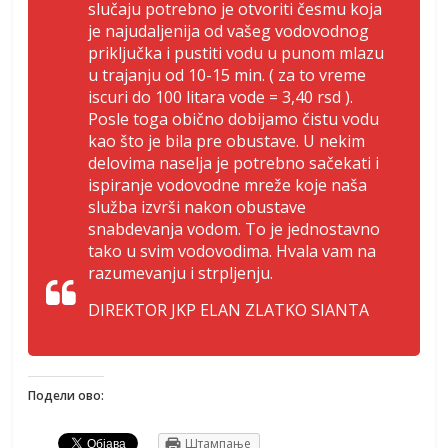
slučaju potrebno je otvoriti česmu koja
je najudaljenija od vašeg vodovodnog
priključka i pustiti vodu u punom mlazu
u trajanju od 10-15 min. ( za to vreme
iscuri do 100 litara vode = 3,40 rsd ).
Posle toga obično dobijamo čistu vodu
kao što je bila pre obustave. U nekim
delovima naselja je potrebno sačekati i
ispiranje vodovodne mreže koje naša
služba izvrši nakon obustave
snabdevanja vodom. To je jednostavno
tako u svim vodovodima. Hvala vam na
razumevanju i strpljenju.
DIREKTOR JKP ELAN ZLATKO SIANTA
Подели ово:
Штампање