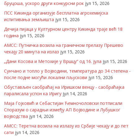
бруцоша, ускоро други конкурсни рок
јул 15, 2026
ПСС Кикинда организује бесплатна агрохемијска
испитивања земљишта
јул 15, 2026
Дечија пијаца у Културном центру Кикинда траје већ 18
година
јул 15, 2026
АМСС: Путничка возила на граничном прелазу Прешево
чекају 20 минута на излаз
јул 15, 2026
„Дани Косова и Метохије у Вршцу“ од 16. јула
јул 15, 2026
Сунчано и топло у Војводини, температура до 34 степена -
после подне могући локални пљускови
јул 15, 2026
Обустављен саобраћај на Иришком венцу - саобраћајка
паралисала успон ка Иригу
јул 14, 2026
Маја Гојковић и Себастијан Ћемночоловски потписали
Споразум о сарадњи између АП Војводине и Лубушког
војводства
јул 14, 2026
АМСС: Теретна возила на излазу из Србије чекају и до пет
сати
јул 14, 2026