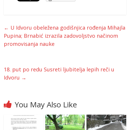
←
U Idvoru obeležena godišnjica rođenja Mihajla
Pupina; Brnabić izrazila zadovoljstvo načinom
promovisanja nauke
18. put po redu Susreti ljubitelja lepih reči u
Idvoru
→
You May Also Like