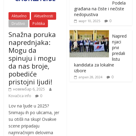
Podela
građana na čiste i nečiste
nedopustiva
Aktuelno
Aktuelnosti
0
март 10, 2025
Društvo
Politika
Snažna poruka
Napred
naprednjaka:
njaci
prvi
Mogu da
predali
spinuju i mogu
listu
da nas broje,
kandidata za lokalne
izbore
pobediće
0
април 28, 2024
pristojni ljudi!
новембар 6, 2025
Kovačica info
0
Lov na ljude u 2025?
Snimaju ih po ulicama, jer
su otišli na skup! Ovakve
scene pripadaju
najmračnijim delovima