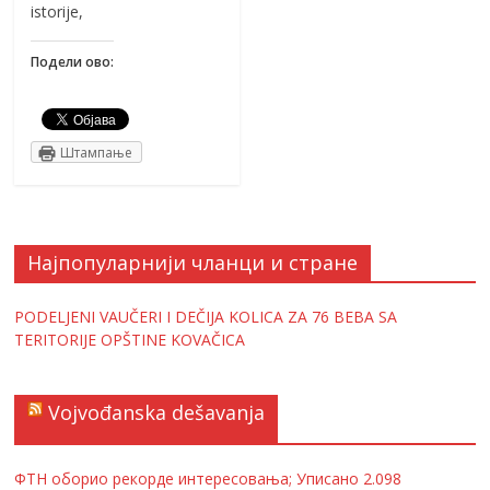
istorije,
Подели ово:
Штампање
Најпопуларнији чланци и стране
PODELJENI VAUČERI I DEČIJA KOLICA ZA 76 BEBA SA
TERITORIJE OPŠTINE KOVAČICA
Vojvođanska dešavanja
ФТН оборио рекорде интересовања; Уписано 2.098