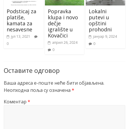
Podsticaj za
Popravka
Lokalni
platiše,
klupa i novo
putevi u
kamata za
dečje
opštini
nesavesne
igralište u
prohodni
Kovačici
јул 13, 2021
јануар 9, 2024
април 26, 2024
0
0
0
Оставите одговор
Ваша адреса е-поште неће бити објављена.
Неопходна поља су означена
*
Коментар
*