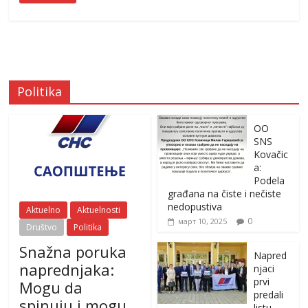
Politika
OO
SNS
Kovačic
a:
Podela
građana na čiste i nečiste
nedopustiva
Aktuelno
Aktuelnosti
0
март 10, 2025
Društvo
Politika
Snažna poruka
Napred
naprednjaka:
njaci
prvi
Mogu da
predali
spinuju i mogu
listu