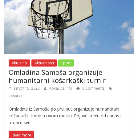
Aktuelno
Aktuelnosti
Sport
Omladina Samoša organizuje
humanitarni košarkaški turnir
август 15, 2023
Kovačica info
0 Comments
kosarka
Omladina iz Samoša po prvi put organizuje humantirani
košarkaški turnir u ovom mestu. Prijave kreću od danas i
trajaće sve
Read more