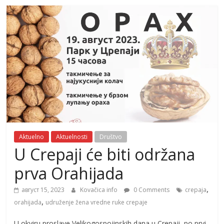
Aktuelno
Aktuelnosti
Društvo
U Crepaji će biti održana
prva Orahijada
,
август 15, 2023
Kovačica info
0 Comments
crepaja
,
orahijada
udruženje žena vredne ruke crepaje
U okviru proslave Velikogospojinskih dana u Crepaji, po prvi