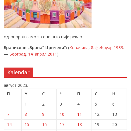
одговоран само за оно што није рекао.
Бранислав „Брана” Црнчевић
(
Ковачица
,
8. фебруар
1933
.
—
Београд
,
14. април
2011
)
Kalendar
август 2023.
П
У
С
Ч
П
С
Н
1
2
3
4
5
6
7
8
9
10
11
12
13
14
15
16
17
18
19
20