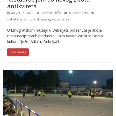
antikviteta
август 15, 2023
Kovačica info
0 Comments
,
,
debeljaca
etnografski muzej
restauracija
U Etnografskom muzeju u Debeljači, pokrenuta je akcija
restauracije starih predmeta. Kako navodi direktor Doma
kulture “Jožef Atila” u Debeljači,
Read more