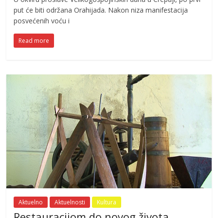
put će biti održana Orahijada. Nakon niza manifestacija
posvećenih voću i
Read more
Aktuelno
Aktuelnosti
Kultura
Restauracijom do novog života