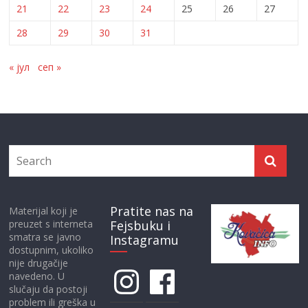
21
22
23
24
25
26
27
28
29
30
31
« јул
сеп »
Pratite nas na
Materijal koji je
preuzet s interneta
Fejsbuku i
smatra se javno
Instagramu
dostupnim, ukoliko
nije drugačije
Instagram
Facebook
navedeno. U
slučaju da postoji
problem ili greška u