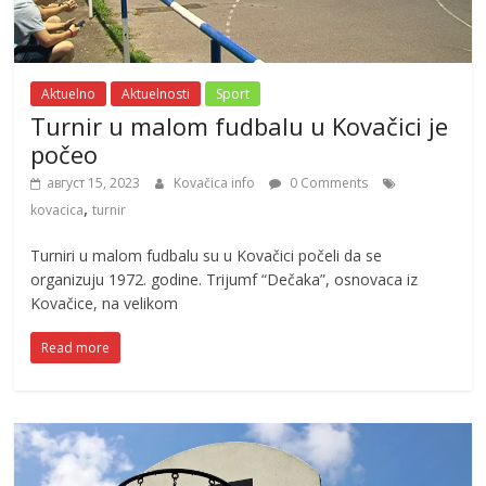
Aktuelno
Aktuelnosti
Sport
Turnir u malom fudbalu u Kovačici je
počeo
август 15, 2023
Kovačica info
0 Comments
,
kovacica
turnir
Turniri u malom fudbalu su u Kovačici počeli da se
organizuju 1972. godine. Trijumf “Dečaka”, osnovaca iz
Kovačice, na velikom
Read more