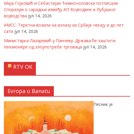
Маја Гојковић и Себастијан Ћемночоловски потписали
Споразум о сарадњи између АП Војводине и Лубушког
војводства
јул 14, 2026
АМСС: Теретна возила на излазу из Србије чекају и до пет
сати
јул 14, 2026
Министарка Лазаревић у Панчеву: Држава ће заштити
пензионере од злоупотребе трговаца
јул 14, 2026
RTV OK
Evropa u Banatu
Песник је