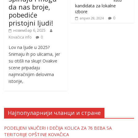
da nas broje,
kandidata za lokalne
izbore
pobediće
0
април 28, 2024
pristojni ljudi!
новембар 6, 2025
Kovačica info
0
Lov na ljude u 2025?
Snimaju ih po ulicama, jer
su otišli na skup! Ovakve
scene pripadaju
najmračnijim delovima
istorije,
Најпопуларнији чланци и стране
PODELJENI VAUČERI I DEČIJA KOLICA ZA 76 BEBA SA
TERITORIJE OPŠTINE KOVAČICA