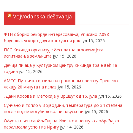
Vojvođanska dešavanja
ФТН оборио рекорде интересовања; Уписано 2.098
бруцоша, ускоро други конкурсни рок
јул 15, 2026
ПСС Кикинда организује бесплатна агрохемијска
испитивања земљишта
јул 15, 2026
Дечија пијаца у Културном центру Кикинда траје већ 18
година
јул 15, 2026
АМСС: Путничка возила на граничном прелазу Прешево
чекају 20 минута на излаз
јул 15, 2026
„Дани Косова и Метохије у Вршцу“ од 16. јула
јул 15, 2026
Сунчано и топло у Војводини, температура до 34 степена -
после подне могући локални пљускови
јул 15, 2026
Обустављен саобраћај на Иришком венцу - саобраћајка
паралисала успон ка Иригу
јул 14, 2026