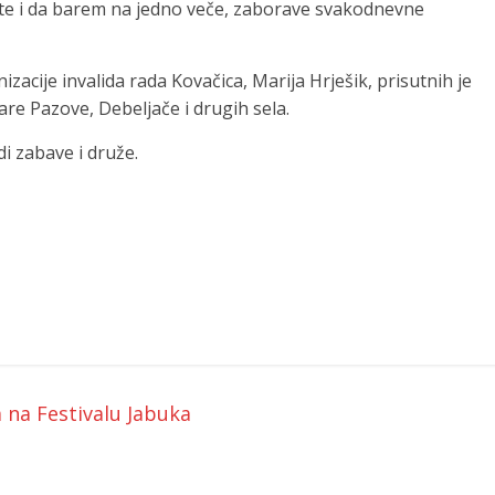
uste i da barem na jedno veče, zaborave svakodnevne
acije invalida rada Kovačica, Marija Hrješik, prisutnih je
tare Pazove, Debeljače i drugih sela.
di zabave i druže.
na Festivalu Jabuka