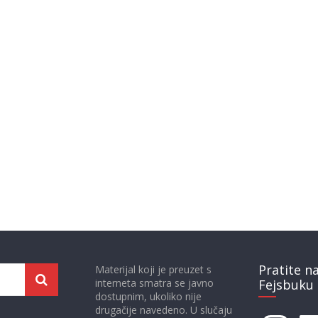
Pratite n
Materijal koji je preuzet s
interneta smatra se javno
Fejsbuku 
dostupnim, ukoliko nije
drugačije navedeno. U slučaju
Instagram
Face