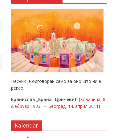
Песник је одговоран само за оно што није
рекао.
Бранислав „Брана” Црнчевић
(
Ковачица
,
8.
фебруар
1933
. —
Београд
,
14. април
2011
)
Kalendar