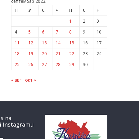
септембар 2023.
П
У
С
Ч
П
С
Н
1
2
3
4
5
6
7
8
9
10
11
12
13
14
15
16
17
18
19
20
21
22
23
24
25
26
27
28
29
30
« авг
окт »
as na
i Instagramu
book