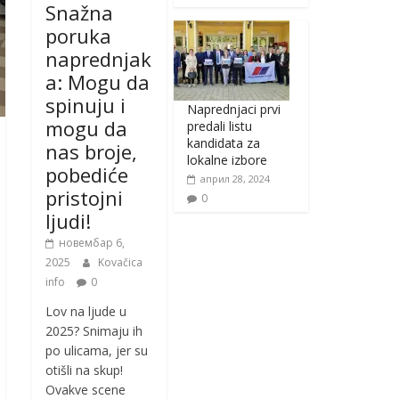
Snažna
poruka
naprednjak
a: Mogu da
spinuju i
Naprednjaci prvi
mogu da
predali listu
kandidata za
nas broje,
lokalne izbore
pobediće
април 28, 2024
pristojni
0
ljudi!
новембар 6,
2025
Kovačica
info
0
Lov na ljude u
2025? Snimaju ih
po ulicama, jer su
otišli na skup!
Ovakve scene