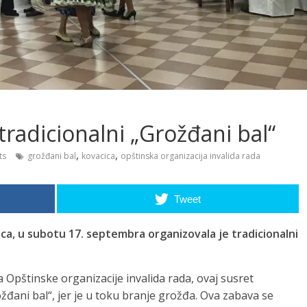
radicionalni „Grožđani bal“
,
,
ts
grožđani bal
kovacica
opštinska organizacija invalida rada
Tweet
ica, u subotu 17. septembra organizovala je tradicionalni
Opštinske organizacije invalida rada, ovaj susret
žđani bal“, jer je u toku branje grožđa. Ova zabava se