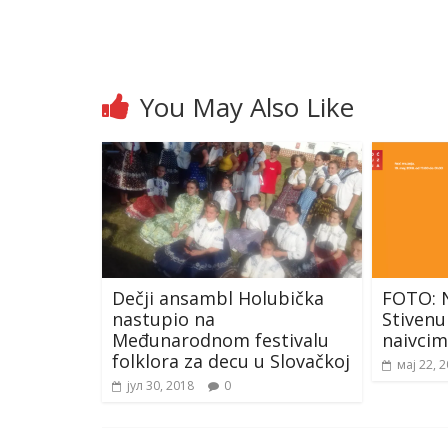
You May Also Like
Dečji ansambl Holubička
FOTO: 
nastupio na
Stivenu
Međunarodnom festivalu
naivcim
folklora za decu u Slovačkoj
мај 22, 
јул 30, 2018
0