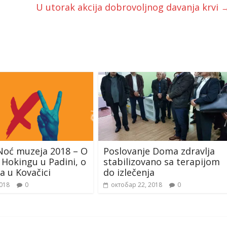
U utorak akcija dobrovoljnog davanja krvi
Noć muzeja 2018 – O
Poslovanje Doma zdravlja
 Hokingu u Padini, o
stabilizovano sa terapijom
a u Kovačici
do izlečenja
2018
0
октобар 22, 2018
0