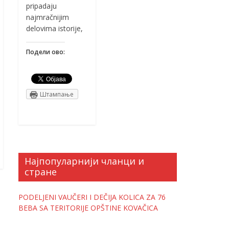
pripadaju
najmračnijim
delovima istorije,
Подели ово:
Штампање
Најпопуларнији чланци и
стране
PODELJENI VAUČERI I DEČIJA KOLICA ZA 76
BEBA SA TERITORIJE OPŠTINE KOVAČICA