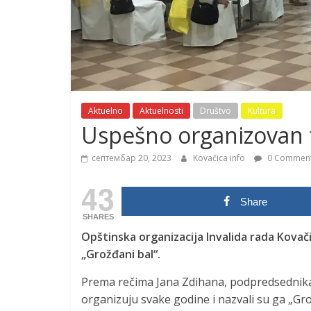
Aktuelno
Aktuelnosti
Društvo
Kultura
Uspešno organizovan t
септембар 20, 2023
Kovačica info
0 Commen
43
Share
SHARES
Opštinska organizacija Invalida rada Kovač
„Grožđani bal“.
Prema rečima Jana Zdihana, podpredsednika 
organizuju svake godine i nazvali su ga „Gro