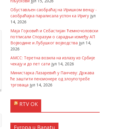
пљускови
јул 15, 2026
Обустављен саобраћај на Иришком венцу -
саобраћајка паралисала успон ка Иригу
јул
14, 2026
Маја Гојковић и Себастијан Ћемночоловски
потписали Споразум о сарадњи између АП
Војводине и Лубушког војводства
јул 14,
2026
АМСС: Теретна возила на излазу из Србије
чекају и до пет сати
јул 14, 2026
Министарка Лазаревић у Панчеву: Држава
ће заштити пензионере од злоупотребе
трговаца
јул 14, 2026
RTV OK
Evropa u Banatu