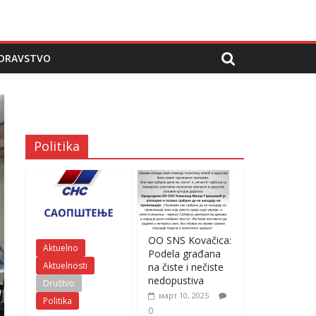
DRAVSTVO
Politika
OO SNS Kovačica:
Aktuelno
Podela građana
Aktuelnosti
na čiste i nečiste
nedopustiva
Društvo
март 10, 2025
Politika
0