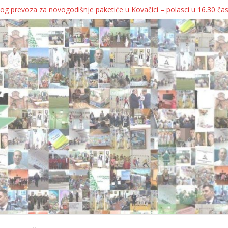
og prevoza za novogodišnje paketiće u Kovačici – polasci u 16.30 ča
JA KOLICA ZA 76 BEBA SA TERITORIJE OPŠTINE KOVAČICA
ka oborila rekord zatvorenih firmi!
egulatorno telo
grebu, pa kukaju o „egzilu“