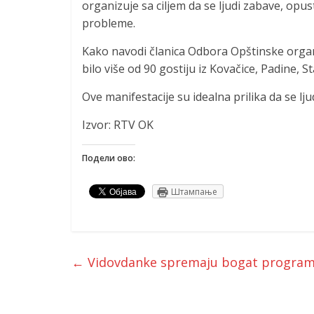
organizuje sa ciljem da se ljudi zabave, op
probleme.
Kako navodi članica Odbora Opštinske organiz
bilo više od 90 gostiju iz Kovačice, Padine, S
Ove manifestacije su idealna prilika da se lju
Izvor: RTV OK
Подели ово:
Штампање
←
Vidovdanke spremaju bogat program 