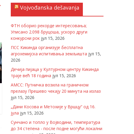
→
Vojvođanska dešavanja
ФТН оборио рекорде интересовања;
Уписано 2.098 бруцоша, ускоро други
конкурсни рок
јул 15, 2026
ПСС Кикинда организује бесплатна
агрохемијска испитивања земљишта
јул 15,
2026
Дечија пијаца у Културном центру Кикинда
траје већ 18 година
јул 15, 2026
АМСС: Путничка возила на граничном
прелазу Прешево чекају 20 минута на излаз
јул 15, 2026
„Дани Косова и Метохије у Вршцу“ од 16.
јула
јул 15, 2026
Сунчано и топло у Војводини, температура
до 34 степена - после подне могући локални