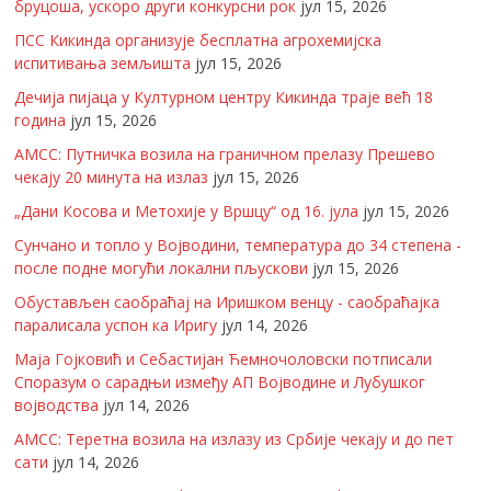
бруцоша, ускоро други конкурсни рок
јул 15, 2026
ПСС Кикинда организује бесплатна агрохемијска
испитивања земљишта
јул 15, 2026
Дечија пијаца у Културном центру Кикинда траје већ 18
година
јул 15, 2026
АМСС: Путничка возила на граничном прелазу Прешево
чекају 20 минута на излаз
јул 15, 2026
„Дани Косова и Метохије у Вршцу“ од 16. јула
јул 15, 2026
Сунчано и топло у Војводини, температура до 34 степена -
после подне могући локални пљускови
јул 15, 2026
Обустављен саобраћај на Иришком венцу - саобраћајка
паралисала успон ка Иригу
јул 14, 2026
Маја Гојковић и Себастијан Ћемночоловски потписали
Споразум о сарадњи између АП Војводине и Лубушког
војводства
јул 14, 2026
АМСС: Теретна возила на излазу из Србије чекају и до пет
сати
јул 14, 2026