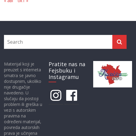
« авг
окт »
Pratite nas na
Materijal koji je
preuzet s interneta
Fejsbuku i
smatra se javno
Instagramu
dostupnim, ukoliko
nije drugačije
Instagram
Facebook
navedeno. U
slučaju da postoji
problem ili greška u
vezi s autorskim
pravima na
određeni materijal,
povreda autorskih
prava je učinjena