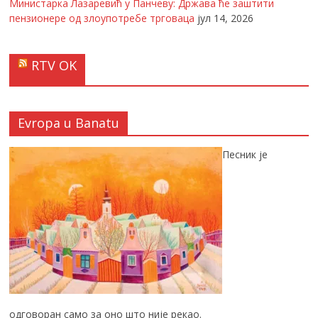
Министарка Лазаревић у Панчеву: Држава ће заштити
пензионере од злоупотребе трговаца
јул 14, 2026
RTV OK
Evropa u Banatu
Песник је
одговоран само за оно што није рекао.