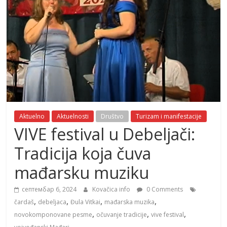
Aktuelno
Aktuelnosti
Društvo
Turizam i manifestacije
VIVE festival u Debeljači:
Tradicija koja čuva
mađarsku muziku
септембар 6, 2024
Kovačica info
0 Comments
,
,
,
,
čardaš
debeljaca
Đula Vitkai
mađarska muzika
,
,
,
novokomponovane pesme
očuvanje tradicije
vive festival