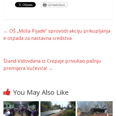
Штампање
←
OŠ „Moša Pijade“ sprovodi akciju prikupljanja
e-otpada za nastavna sredstva
Štand Vidovdana iz Crepaje privukao pažnju
premijera Vučevića!
→
You May Also Like