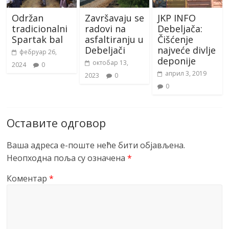
Održan
Završavaju se
JKP INFO
tradicionalni
radovi na
Debeljača:
Spartak bal
asfaltiranju u
Čišćenje
Debeljači
najveće divlje
фебруар 26,
deponije
октобар 13,
2024
0
април 3, 2019
2023
0
0
Оставите одговор
Ваша адреса е-поште неће бити објављена.
Неопходна поља су означена
*
Коментар
*