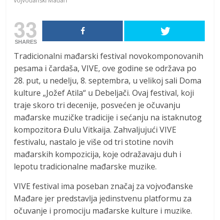
vojvođanski Mađari
33
SHARES
Tradicionalni mađarski festival novokomponovanih
pesama i čardaša, VIVE, ove godine se održava po
28. put, u nedelju, 8. septembra, u velikoj sali Doma
kulture „Jožef Atila“ u Debeljači. Ovaj festival, koji
traje skoro tri decenije, posvećen je očuvanju
mađarske muzičke tradicije i sećanju na istaknutog
kompozitora Đulu Vitkaija. Zahvaljujući VIVE
festivalu, nastalo je više od tri stotine novih
mađarskih kompozicija, koje odražavaju duh i
lepotu tradicionalne mađarske muzike.
VIVE festival ima poseban značaj za vojvođanske
Mađare jer predstavlja jedinstvenu platformu za
očuvanje i promociju mađarske kulture i muzike.