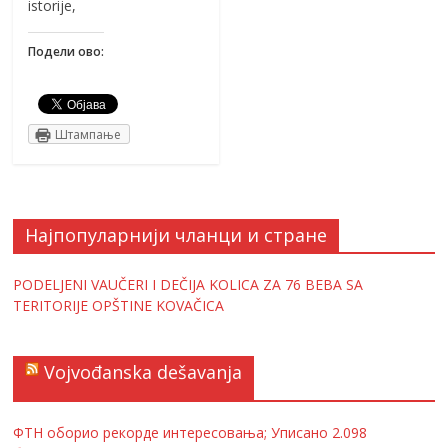
istorije,
Подели ово:
Штампање
Најпопуларнији чланци и стране
PODELJENI VAUČERI I DEČIJA KOLICA ZA 76 BEBA SA
TERITORIJE OPŠTINE KOVAČICA
Vojvođanska dešavanja
ФТН оборио рекорде интересовања; Уписано 2.098