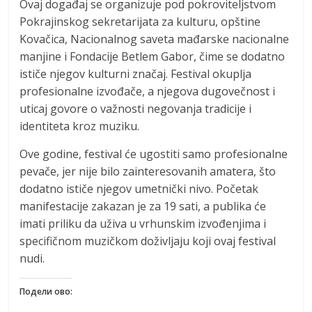
Ovaj događaj se organizuje pod pokroviteljstvom
Pokrajinskog sekretarijata za kulturu, opštine
Kovačica, Nacionalnog saveta mađarske nacionalne
manjine i Fondacije Betlem Gabor, čime se dodatno
ističe njegov kulturni značaj. Festival okuplja
profesionalne izvođače, a njegova dugovečnost i
uticaj govore o važnosti negovanja tradicije i
identiteta kroz muziku.
Ove godine, festival će ugostiti samo profesionalne
pevače, jer nije bilo zainteresovanih amatera, što
dodatno ističe njegov umetnički nivo. Početak
manifestacije zakazan je za 19 sati, a publika će
imati priliku da uživa u vrhunskim izvođenjima i
specifičnom muzičkom doživljaju koji ovaj festival
nudi.
Подели ово: