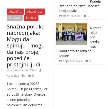
Podela
građana na čiste i nečiste
nedopustiva
Aktuelno
Aktuelnosti
0
март 10, 2025
Društvo
Politika
Snažna poruka
Napred
naprednjaka:
njaci
prvi
Mogu da
predali
spinuju i mogu
listu
da nas broje,
kandidata za lokalne
izbore
pobediće
0
април 28, 2024
pristojni ljudi!
новембар 6, 2025
Kovačica info
0
Lov na ljude u 2025?
Snimaju ih po ulicama, jer
su otišli na skup! Ovakve
scene pripadaju
najmračnijim delovima