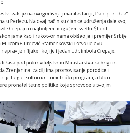
je.
estvovalo je na ovogodišnjoj manifestaciji „Dani porodice“
ana u Perlezu. Na ovaj način su članice udruženja dale svoj
avile Crepaju u najboljem mogućem svetlu. Štand
đakonijama kao i rukotvorinama obišao je i premijer Srbije
m Milicom Đurđević Stamenkovski i otvorio ovu
napravljen fijaker koji je i jedan od simbola Crepaje.
ržava pod pokroviteljstvom Ministarstva za brigu o
da Zrenjanina, za cilj ima promovisanje porodice i
n je bogat kulturno – umetnički program, a blizu
ere pronatalitetne politike koje sprovode u svojim