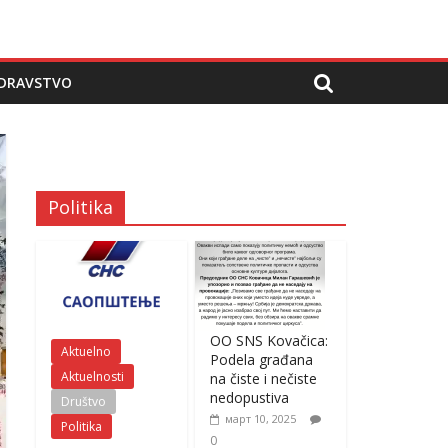
DRAVSTVO
Politika
OO SNS Kovačica:
Aktuelno
Podela građana
Aktuelnosti
na čiste i nečiste
nedopustiva
Društvo
март 10, 2025
Politika
0