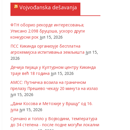
Vojvođanska dešavanja
ФТН оборио рекорде интересовања;
Уписано 2.098 бруцоша, ускоро други
конкурсни рок
јул 15, 2026
ПСС Кикинда организује бесплатна
агрохемијска испитивања земљишта
јул 15,
2026
Дечија пијаца у Културном центру Кикинда
траје већ 18 година
јул 15, 2026
АМСС: Путничка возила на граничном
прелазу Прешево чекају 20 минута на излаз
јул 15, 2026
„Дани Косова и Метохије у Вршцу“ од 16.
јула
јул 15, 2026
Сунчано и топло у Војводини, температура
до 34 степена - после подне могући локални