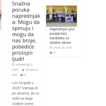
Snažna
poruka
naprednjak
a: Mogu da
spinuju i
Naprednjaci prvi
mogu da
predali listu
kandidata za
nas broje,
lokalne izbore
pobediće
април 28, 2024
pristojni
0
ljudi!
новембар 6,
2025
Kovačica
info
0
Lov na ljude u
2025? Snimaju ih
po ulicama, jer su
otišli na skup!
Ovakve scene