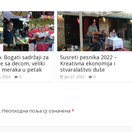
: Bogati sadržaji za
Susreti pesnika 2022 –
e sa decom, veliki
Kreativna ekonomija i
t meraka u petak
stvaralaštvo duše
6, 2024
0
јун 27, 2022
0
.
Неопходна поља су означена
*