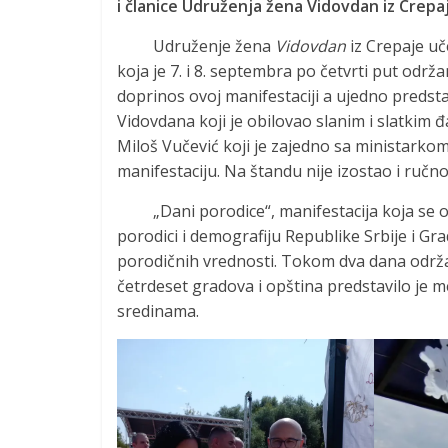
i članice Udruženja žena Vidovdan iz Crepa
Udruženje žena
Vidovdan
iz Crepaje uč
koja je 7. i 8. septembra po četvrti put održ
doprinos ovoj manifestaciji a ujedno predst
Vidovdana koji je obilovao slanim i slatkim 
Miloš Vučević koji je zajedno sa ministarko
manifestaciju. Na štandu nije izostao i ručno 
„Dani porodice“, manifestacija koja se od
porodici i demografiju Republike Srbije i Gra
porodičnih vrednosti. Tokom dva dana održa
četrdeset gradova i opština predstavilo je m
sredinama.