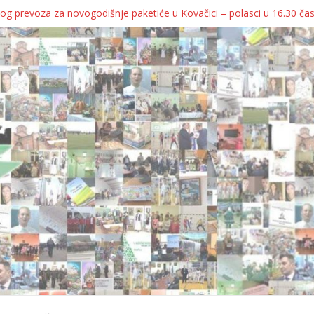
og prevoza za novogodišnje paketiće u Kovačici – polasci u 16.30 ča
JA KOLICA ZA 76 BEBA SA TERITORIJE OPŠTINE KOVAČICA
ka oborila rekord zatvorenih firmi!
egulatorno telo