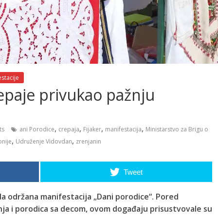
stacije
epaje privukao pažnju
,
,
,
,
ts
ani Porodice
crepaja
Fijaker
manifestacija
Ministarstvo za Brigu o
,
,
onije
Udruženje Vidovdan
zrenjanin
Tweet
da održana manifestacija „Dani porodice“. Pored
enja i porodica sa decom, ovom događaju prisustvovale su