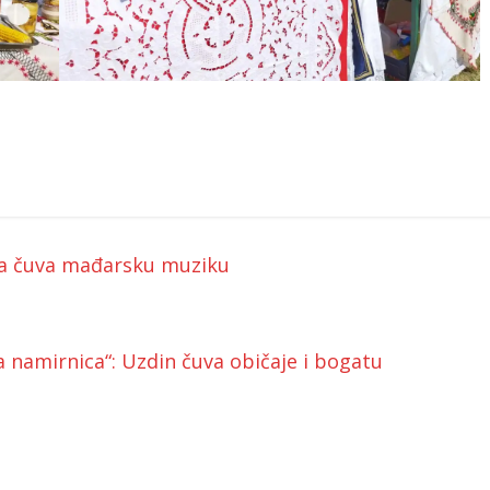
koja čuva mađarsku muziku
a namirnica“: Uzdin čuva običaje i bogatu