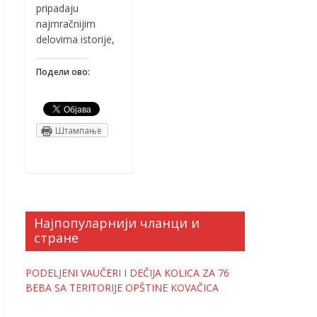
pripadaju
najmračnijim
delovima istorije,
Подели ово:
Штампање
Најпопуларнији чланци и
стране
PODELJENI VAUČERI I DEČIJA KOLICA ZA 76
BEBA SA TERITORIJE OPŠTINE KOVAČICA