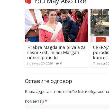
You May Also Like
Hrabra Magdalina plivala za
CREPAJA
časni krst, mladi Margan
porodic
odneo pobedu
koncer
јануар 20, 2020
0
август 2
Оставите одговор
Ваша адреса е-поште неће бити објављена
Коментар
*