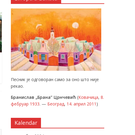
Песник је одговоран само за оно што није
рекао.
Бранислав „Брана” Црнчевић
(
Ковачица
,
8.
фебруар
1933
. —
Београд
,
14. април
2011
)
Kalendar