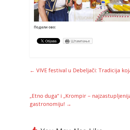
Подели ово:
Штампање
←
VIVE festival u Debeljači: Tradicija 
„Etno duga“ i „Krompir – najzastupljenij
gastronomiju!
→