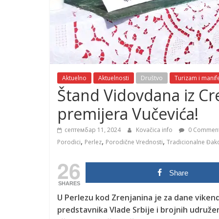
Aktuelno
Aktuelnosti
Društvo
Turizam i manife
Štand Vidovdana iz Cr
premijera Vučevića!
септембар 11, 2024
Kovačica info
0 Commen
,
,
,
Porodici
Perlez
Porodične Vrednosti
Tradicionalne Đak
26
Share
SHARES
U Perlezu kod Zrenjanina je za dane viken
predstavnika Vlade Srbije i brojnih udruž