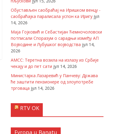
пљускови
јул 15, 2026
Обустављен саобраћај на Иришком венцу -
саобраћајка паралисала успон ка Иригу
јул
14, 2026
Маја Гојковић и Себастијан Ћемночоловски
потписали Споразум о сарадњи између АП
Војводине и Лубушког војводства
јул 14,
2026
АМСС: Теретна возила на излазу из Србије
чекају и до пет сати
јул 14, 2026
Министарка Лазаревић у Панчеву: Држава
ће заштити пензионере од злоупотребе
трговаца
јул 14, 2026
RTV OK
Evropa u Banatu