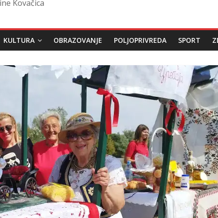
ine Kovačica
KULTURA
OBRAZOVANJE
POLJOPRIVREDA
SPORT
Z