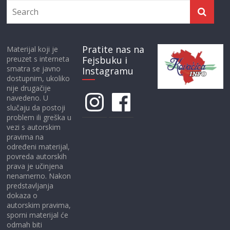
Pratite nas na
Materijal koji je
preuzet s interneta
Fejsbuku i
smatra se javno
Instagramu
dostupnim, ukoliko
nije drugačije
Instagram
Facebook
navedeno. U
slučaju da postoji
problem ili greška u
vezi s autorskim
pravima na
određeni materijal,
povreda autorskih
prava je učinjena
nenamerno. Nakon
predstavljanja
dokaza o
autorskim pravima,
sporni materijal će
odmah biti