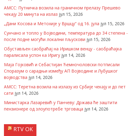
АМСС: Путничка возила на граничном прелазу Прешево
чекају 20 минута на излаз
јул 15, 2026
„Дани Косова и Метохије у Вршцу“ од 16. јула
јул 15, 2026
Сунчано и топло у Војводини, температура до 34 степена -
после подне могући локални пљускови
јул 15, 2026
Обустављен саобраћај на Иришком венцу - саобраћајка
паралисала успон ка Иригу
јул 14, 2026
Маја Гојковић и Себастијан Ћемночоловски потписали
Споразум о сарадњи између АП Војводине и Лубушког
војводства
јул 14, 2026
АМСС: Теретна возила на излазу из Србије чекају и до пет
сати
јул 14, 2026
Министарка Лазаревић у Панчеву: Држава ће заштити
пензионере од злоупотребе трговаца
јул 14, 2026
RTV OK