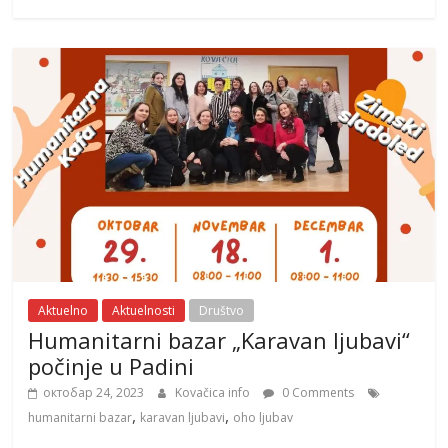
Aktuelno
Aktuelnosti
Društvo
Humanitarni bazar „Karavan ljubavi“
počinje u Padini
октобар 24, 2023
Kovačica info
0 Comments
,
,
humanitarni bazar
karavan ljubavi
oho ljubav