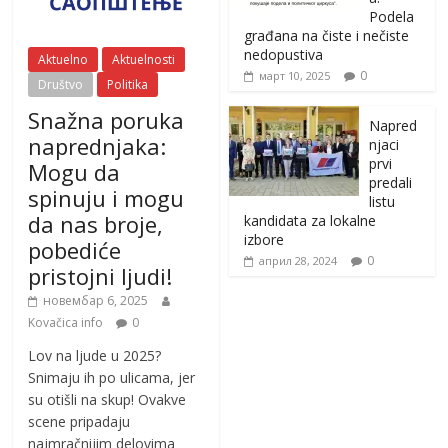
Podela
građana na čiste i nečiste
nedopustiva
Aktuelno
Aktuelnosti
0
март 10, 2025
Društvo
Politika
Snažna poruka
Napred
naprednjaka:
njaci
prvi
Mogu da
predali
spinuju i mogu
listu
da nas broje,
kandidata za lokalne
izbore
pobediće
0
април 28, 2024
pristojni ljudi!
новембар 6, 2025
Kovačica info
0
Lov na ljude u 2025?
Snimaju ih po ulicama, jer
su otišli na skup! Ovakve
scene pripadaju
najmračnijim delovima