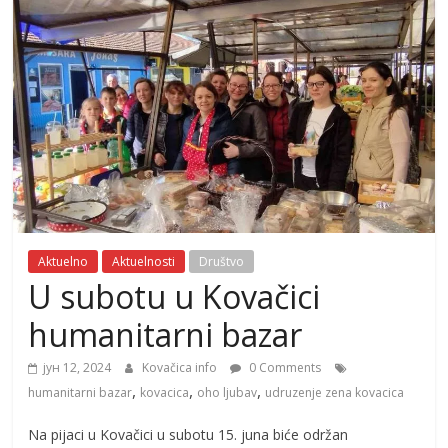
Aktuelno
Aktuelnosti
Društvo
U subotu u Kovačici
humanitarni bazar
јун 12, 2024
Kovačica info
0 Comments
,
,
,
humanitarni bazar
kovacica
oho ljubav
udruzenje zena kovacica
Na pijaci u Kovačici u subotu 15. juna biće održan