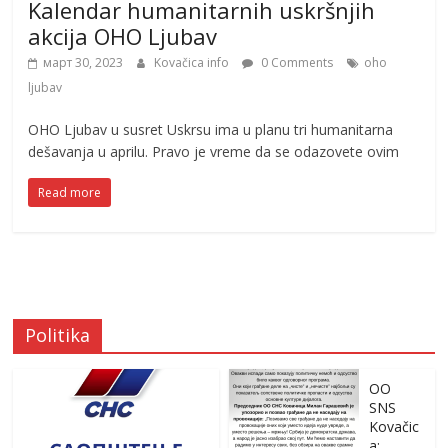
Kalendar humanitarnih uskršnjih
akcija OHO Ljubav
март 30, 2023
Kovačica info
0 Comments
oho
ljubav
OHO Ljubav u susret Uskrsu ima u planu tri humanitarna
dešavanja u aprilu. Pravo je vreme da se odazovete ovim
Read more
Politika
OO
SNS
Kovačic
a: