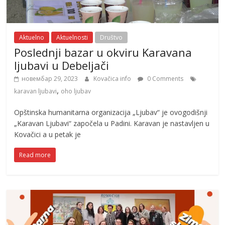
Aktuelno
Aktuelnosti
Društvo
Poslednji bazar u okviru Karavana
ljubavi u Debeljači
новембар 29, 2023
Kovačica info
0 Comments
,
karavan ljubavi
oho ljubav
Opštinska humanitarna organizacija „Ljubav“ je ovogodišnji
„Karavan Ljubavi“ započela u Padini. Karavan je nastavljen u
Kovačici a u petak je
Read more