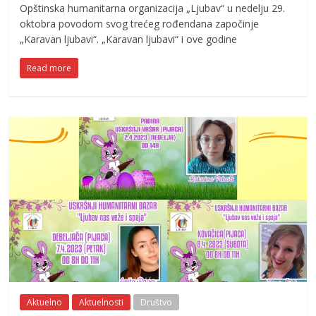
Opštinska humanitarna organizacija „Ljubav“ u nedelju 29.
oktobra povodom svog trećeg rođendana započinje
„Karavan ljubavi“. „Karavan ljubavi“ i ove godine
Read more
Aktuelno
Aktuelnosti
Društvo