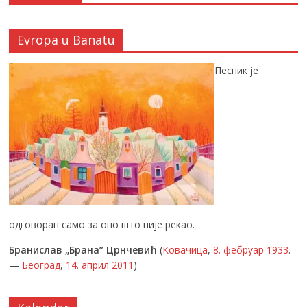
Evropa u Banatu
Песник је
одговоран само за оно што није рекао.
Бранислав „Брана” Црнчевић
(
Ковачица
,
8. фебруар
1933
.
—
Београд
,
14. април
2011
)