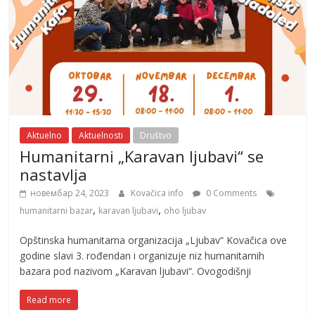
Aktuelno
Aktuelnosti
Društvo
Humanitarni „Karavan ljubavi“ se
nastavlja
новембар 24, 2023
Kovačica info
0 Comments
,
,
humanitarni bazar
karavan ljubavi
oho ljubav
Opštinska humanitarna organizacija „Ljubav“ Kovačica ove
godine slavi 3. rođendan i organizuje niz humanitarnih
bazara pod nazivom „Karavan ljubavi“. Ovogodišnji
Read more