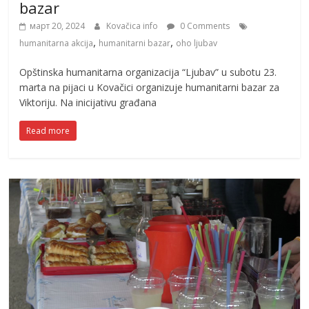
bazar
март 20, 2024
Kovačica info
0 Comments
,
,
humanitarna akcija
humanitarni bazar
oho ljubav
Opštinska humanitarna organizacija “Ljubav” u subotu 23.
marta na pijaci u Kovačici organizuje humanitarni bazar za
Viktoriju. Na inicijativu građana
Read more