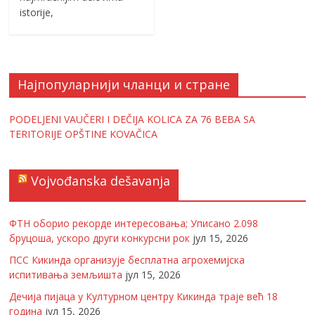
istorije,
Најпопуларнији чланци и стране
PODELJENI VAUČERI I DEČIJA KOLICA ZA 76 BEBA SA
TERITORIJE OPŠTINE KOVAČICA
Vojvođanska dešavanja
ФТН оборио рекорде интересовања; Уписано 2.098
бруцоша, ускоро други конкурсни рок
јул 15, 2026
ПСС Кикинда организује бесплатна агрохемијска
испитивања земљишта
јул 15, 2026
Дечија пијаца у Културном центру Кикинда траје већ 18
година
јул 15, 2026