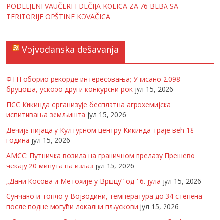
PODELJENI VAUČERI I DEČIJA KOLICA ZA 76 BEBA SA
TERITORIJE OPŠTINE KOVAČICA
Vojvođanska dešavanja
ФТН оборио рекорде интересовања; Уписано 2.098
бруцоша, ускоро други конкурсни рок
јул 15, 2026
ПСС Кикинда организује бесплатна агрохемијска
испитивања земљишта
јул 15, 2026
Дечија пијаца у Културном центру Кикинда траје већ 18
година
јул 15, 2026
АМСС: Путничка возила на граничном прелазу Прешево
чекају 20 минута на излаз
јул 15, 2026
„Дани Косова и Метохије у Вршцу“ од 16. јула
јул 15, 2026
Сунчано и топло у Војводини, температура до 34 степена -
после подне могући локални пљускови
јул 15, 2026