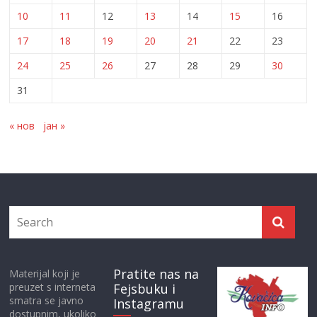
10
11
12
13
14
15
16
17
18
19
20
21
22
23
24
25
26
27
28
29
30
31
« нов
јан »
Pratite nas na
Materijal koji je
preuzet s interneta
Fejsbuku i
smatra se javno
Instagramu
dostupnim, ukoliko