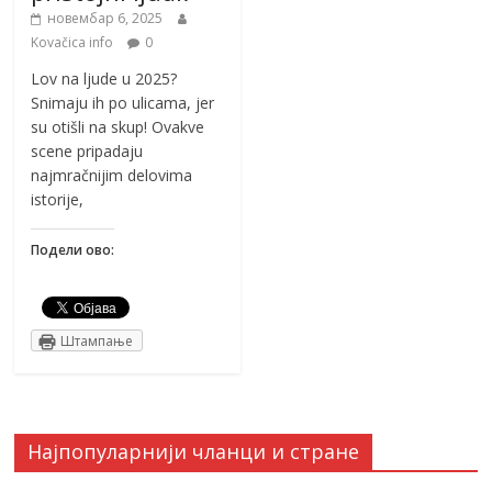
новембар 6, 2025
Kovačica info
0
Lov na ljude u 2025?
Snimaju ih po ulicama, jer
su otišli na skup! Ovakve
scene pripadaju
najmračnijim delovima
istorije,
Подели ово:
Штампање
Најпопуларнији чланци и стране