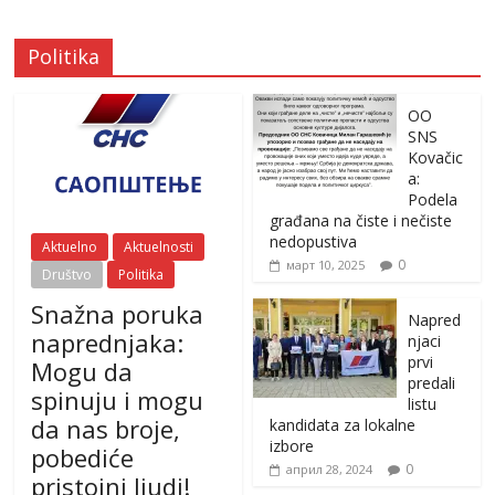
Politika
OO
SNS
Kovačic
a:
Podela
građana na čiste i nečiste
nedopustiva
Aktuelno
Aktuelnosti
0
март 10, 2025
Društvo
Politika
Snažna poruka
Napred
naprednjaka:
njaci
prvi
Mogu da
predali
spinuju i mogu
listu
da nas broje,
kandidata za lokalne
izbore
pobediće
0
април 28, 2024
pristojni ljudi!