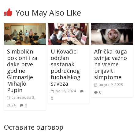
You May Also Like
Simbolični
U Kovačici
Afrička kuga
pokloni i za
održan
svinja: važno
đake prve
sastanak
na vreme
godine
područnog
prijaviti
Gimnazije
fudbalskog
simptome
Mihajlo
saveza
август 9, 2023
Pupin
јул 16, 2024
0
септембар 3,
0
2024
0
Оставите одговор