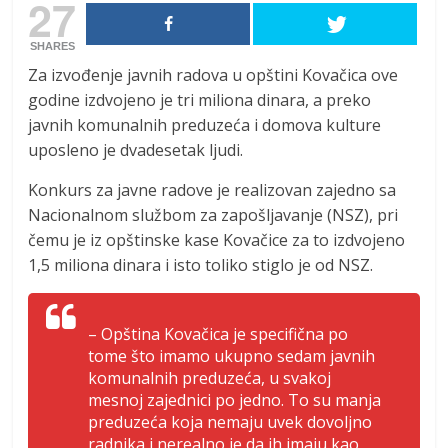
27
SHARES
Za izvođenje javnih radova u opštini Kovačica ove
godine izdvojeno je tri miliona dinara, a preko
javnih komunalnih preduzeća i domova kulture
uposleno je dvadesetak ljudi.
Konkurs za javne radove je realizovan zajedno sa
Nacionalnom službom za zapošljavanje (NSZ), pri
čemu je iz opštinske kase Kovačice za to izdvojeno
1,5 miliona dinara i isto toliko stiglo je od NSZ.
– Opština Kovačica je specifična po
tome što imamo ukupno sedam javnih
komunalnih preduzeća, u svakoj
mesnoj zajednici po jedno. To su manja
preduzeća koja nemaju uvek dovoljno
radnika i nerealno je da ih imaju kao