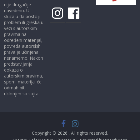
nije drugačije
Instagram
Facebook
navedeno. U
slučaju da postoji
problem ili greška u
vezi s autorskim
pravima na
određeni materijal,
povreda autorskih
prava je učinjena
nenamerno. Nakon
predstavljanja
dokaza o
autorskim pravima,
sporni materijal će
odmah biti
uklonjen sa sajta.
Copyright © 2026
. All rights reserved.