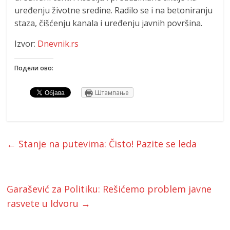
uređenju životne sredine. Radilo se i na betoniranju
staza, čišćenju kanala i uređenju javnih površina.
Izvor:
Dnevnik.rs
Подели ово:
Штампање
←
Stanje na putevima: Čisto! Pazite se leda
Garašević za Politiku: Rešićemo problem javne
rasvete u Idvoru
→