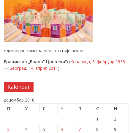
одговоран само за оно што није рекао.
Бранислав „Брана” Црнчевић
(
Ковачица
,
8. фебруар
1933
.
—
Београд
,
14. април
2011
)
Kalendar
децембар 2018.
П
У
С
Ч
П
С
Н
1
2
3
4
5
6
7
8
9