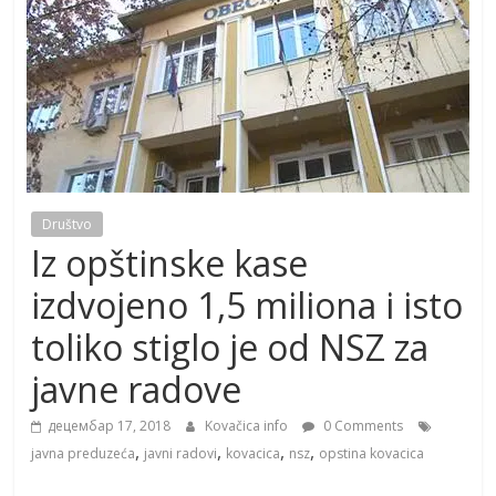
Društvo
Iz opštinske kase
izdvojeno 1,5 miliona i isto
toliko stiglo je od NSZ za
javne radove
децембар 17, 2018
Kovačica info
0 Comments
,
,
,
,
javna preduzeća
javni radovi
kovacica
nsz
opstina kovacica