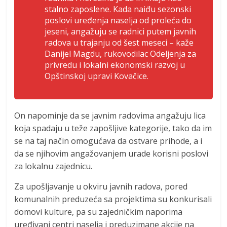
stalno zaposlene. Kada naiđu sezonski
poslovi uređenja naselja od proleća do
jeseni, angažuju se radnici putem javnih
radova u trajanju od šest meseci – kaže
Danijel Magdu, rukovodilac Odeljenja za
privredu i lokalni ekonomski razvoj u
Opštinskoj upravi Kovačice.
On napominje da se javnim radovima angažuju lica
koja spadaju u teže zapošljive kategorije, tako da im
se na taj način omogućava da ostvare prihode, a i
da se njihovim angažovanjem urade korisni poslovi
za lokalnu zajednicu.
Za upošljavanje u okviru javnih radova, pored
komunalnih preduzeća sa projektima su konkurisali
domovi kulture, pa su zajedničkim naporima
uređivani centri naselja i preduzimane akcije na