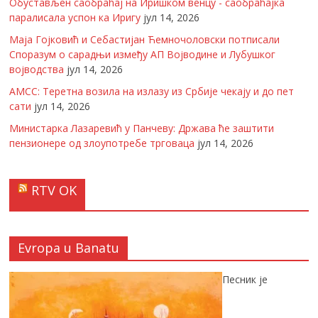
Обустављен саобраћај на Иришком венцу - саобраћајка
паралисала успон ка Иригу
јул 14, 2026
Маја Гојковић и Себастијан Ћемночоловски потписали
Споразум о сарадњи између АП Војводине и Лубушког
војводства
јул 14, 2026
АМСС: Теретна возила на излазу из Србије чекају и до пет
сати
јул 14, 2026
Министарка Лазаревић у Панчеву: Држава ће заштити
пензионере од злоупотребе трговаца
јул 14, 2026
RTV OK
Evropa u Banatu
Песник је