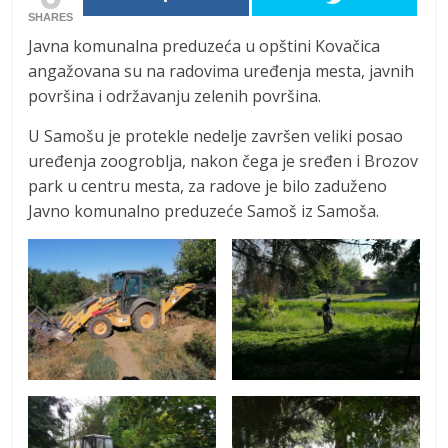
SHARES
Javna komunalna preduzeća u opštini Kovačica
angažovana su na radovima uređenja mesta, javnih
površina i održavanju zelenih površina.
U Samošu je protekle nedelje završen veliki posao
uređenja zoogroblja, nakon čega je sređen i Brozov
park u centru mesta, za radove je bilo zaduženo
Javno komunalno preduzeće Samoš iz Samoša.