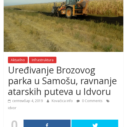
Aktuelno
Infrastruktura
Uređivanje Brozovog
parka u Samošu, ravnanje
atarskih puteva u Idvoru
септембар 4, 2019
Kovačica info
0 Comments
idvor
0