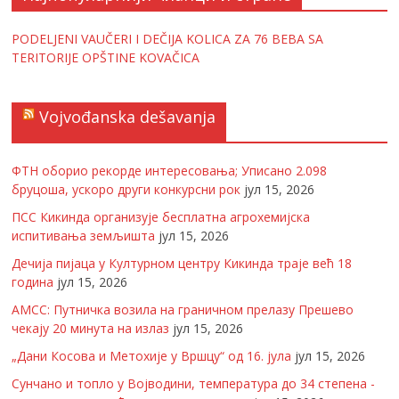
PODELJENI VAUČERI I DEČIJA KOLICA ZA 76 BEBA SA
TERITORIJE OPŠTINE KOVAČICA
Vojvođanska dešavanja
ФТН оборио рекорде интересовања; Уписано 2.098
бруцоша, ускоро други конкурсни рок
јул 15, 2026
ПСС Кикинда организује бесплатна агрохемијска
испитивања земљишта
јул 15, 2026
Дечија пијаца у Културном центру Кикинда траје већ 18
година
јул 15, 2026
АМСС: Путничка возила на граничном прелазу Прешево
чекају 20 минута на излаз
јул 15, 2026
„Дани Косова и Метохије у Вршцу“ од 16. јула
јул 15, 2026
Сунчано и топло у Војводини, температура до 34 степена -