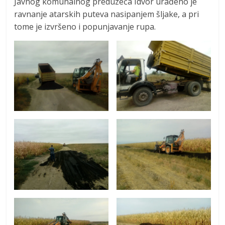
Javnog komunalnog preduzeća Idvor urađeno je
ravnanje atarskih puteva nasipanjem šljake, a pri
tome je izvršeno i popunjavanje rupa.