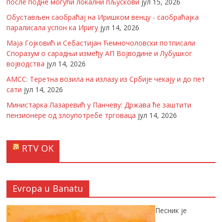
после подне могући локални пљускови
јул 15, 2026
Обустављен саобраћај на Иришком венцу - саобраћајка
паралисала успон ка Иригу
јул 14, 2026
Маја Гојковић и Себастијан Ћемночоловски потписали
Споразум о сарадњи између АП Војводине и Лубушког
војводства
јул 14, 2026
АМСС: Теретна возила на излазу из Србије чекају и до пет
сати
јул 14, 2026
Министарка Лазаревић у Панчеву: Држава ће заштити
пензионере од злоупотребе трговаца
јул 14, 2026
RTV OK
Evropa u Banatu
Песник је