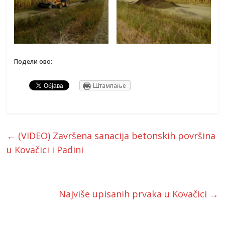
Подели ово:
Штампање
←
(VIDEO) Završena sanacija betonskih površina
u Kovačici i Padini
Najviše upisanih prvaka u Kovačici
→