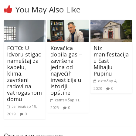
You May Also Like
FOTO: U
Kovačica
Niz
Idvoru stigao
dobila gas –
manifestacija
nameštaj za
završena
u čast
kapelu,
jedna od
Mihajlu
klima,
najvećih
Pupinu
završeni
investicija u
октобар 4,
radovi na
istoriji
2023
0
vatrogasnom
opštine
domu
септембар 11,
септембар 19,
2025
0
2019
0
Оставите одговор