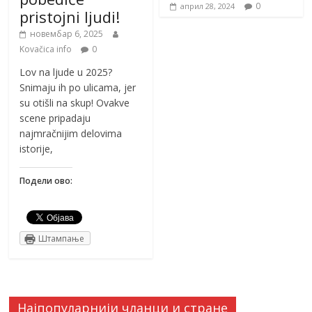
0
април 28, 2024
pristojni ljudi!
новембар 6, 2025
Kovačica info
0
Lov na ljude u 2025?
Snimaju ih po ulicama, jer
su otišli na skup! Ovakve
scene pripadaju
najmračnijim delovima
istorije,
Подели ово:
Штампање
Најпопуларнији чланци и стране