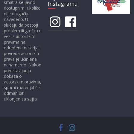
smatra se javno
Instagramu
dostupnim, ukoliko
nije drugačije
Instagram
Facebook
navedeno. U
slučaju da postoji
problem ili greška u
vezi s autorskim
pravima na
određeni materijal,
povreda autorskih
prava je učinjena
nenamerno. Nakon
predstavljanja
dokaza o
autorskim pravima,
sporni materijal će
odmah biti
uklonjen sa sajta.