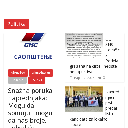
Politika
OO
SNS
Kovačic
a:
Podela
građana na čiste i nečiste
nedopustiva
Aktuelno
Aktuelnosti
0
март 10, 2025
Društvo
Politika
Snažna poruka
Napred
naprednjaka:
njaci
prvi
Mogu da
predali
spinuju i mogu
listu
da nas broje,
kandidata za lokalne
izbore
pobediće