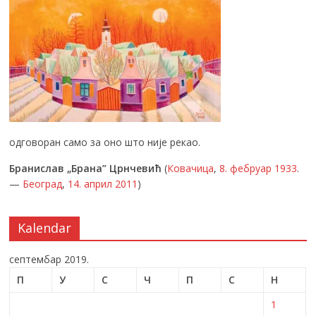
одговоран само за оно што није рекао.
Бранислав „Брана” Црнчевић
(
Ковачица
,
8. фебруар
1933
.
—
Београд
,
14. април
2011
)
Kalendar
септембар 2019.
П
У
С
Ч
П
С
Н
1