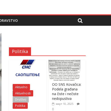
DRAVSTVO
Politika
OO SNS Kovačica:
Aktuelno
Podela građana
Aktuelnosti
na čiste i nečiste
nedopustiva
Društvo
март 10, 2025
Politika
0