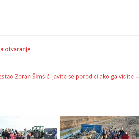
a otvaranje
stao Zoran Šimšić! Javite se porodici ako ga vidite