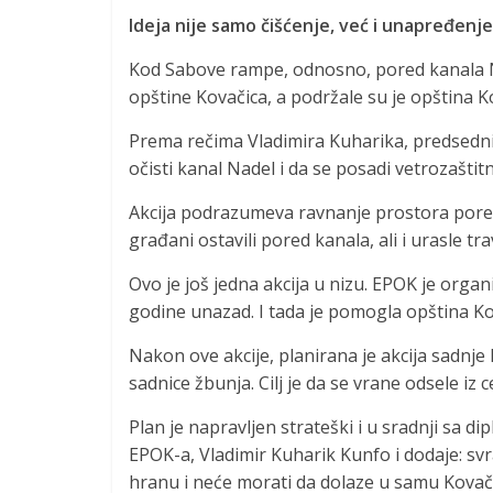
Ideja nije samo čišćenje, već i unapređenje
Kod Sabove rampe, odnosno, pored kanala Na
opštine Kovačica, a podržale su je opština 
Prema rečima Vladimira Kuharika, predsednik
očisti kanal Nadel i da se posadi vetrozaštit
Akcija podrazumeva ravnanje prostora pore
građani ostavili pored kanala, ali i urasle tra
Ovo je još jedna akcija u nizu. EPOK je organ
godine unazad. I tada je pomogla opština Ko
Nakon ove akcije, planirana je akcija sadnje 
sadnice žbunja. Cilj je da se vrane odsele iz
Plan je napravljen strateški i u sradnji sa 
EPOK-a, Vladimir Kuharik Kunfo i dodaje: sv
hranu i neće morati da dolaze u samu Kovač