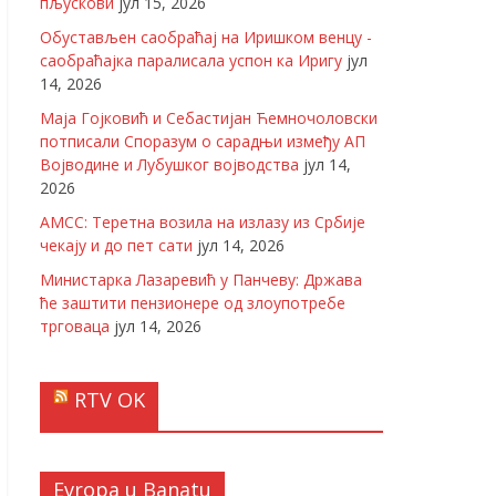
пљускови
јул 15, 2026
Обустављен саобраћај на Иришком венцу -
саобраћајка паралисала успон ка Иригу
јул
14, 2026
Маја Гојковић и Себастијан Ћемночоловски
потписали Споразум о сарадњи између АП
Војводине и Лубушког војводства
јул 14,
2026
АМСС: Теретна возила на излазу из Србије
чекају и до пет сати
јул 14, 2026
Министарка Лазаревић у Панчеву: Држава
ће заштити пензионере од злоупотребе
трговаца
јул 14, 2026
RTV OK
Evropa u Banatu