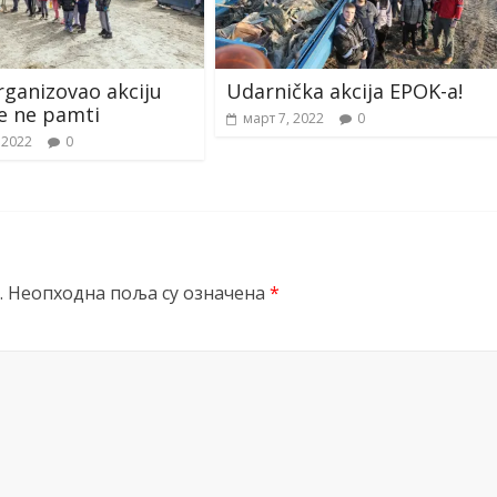
ganizovao akciju
Udarnička akcija EPOK-a!
e ne pamti
март 7, 2022
0
 2022
0
.
Неопходна поља су означена
*