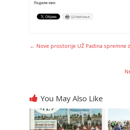
Подели ово:
Штампање
←
Nove prostorije UŽ Padina spremne z
Ne
You May Also Like