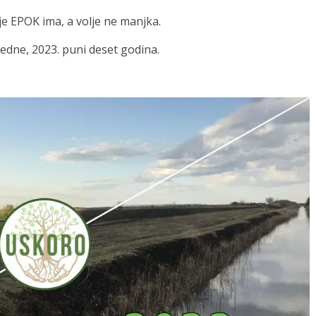
je EPOK ima, a volje ne manjka.
redne, 2023. puni deset godina.