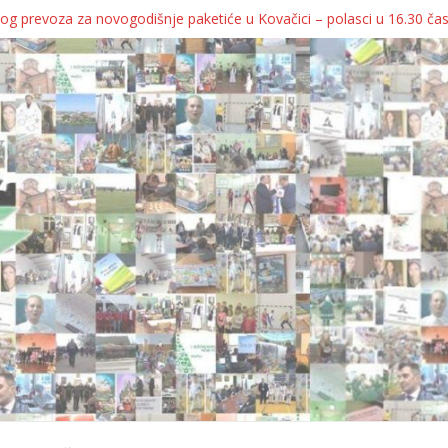
og prevoza za novogodišnje paketiće u Kovačici – polasci u 16.30 ča
JA KOLICA ZA 76 BEBA SA TERITORIJE OPŠTINE KOVAČICA
ka oborila rekord zatvorenih firmi!
egulatorno telo
grebu, pa kukaju o „egzilu“