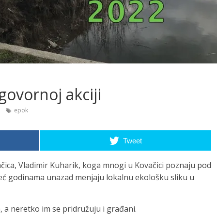
ovornoj akciji
epok
Tweet
ica, Vladimir Kuharik, koga mnogi u Kovačici poznaju pod
eć godinama unazad menjaju lokalnu ekološku sliku u
 a neretko im se pridružuju i građani.