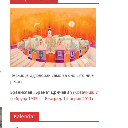
→
Песник је одговоран само за оно што није
рекао.
Бранислав „Брана” Црнчевић
(
Ковачица
,
8.
фебруар
1933
. —
Београд
,
14. април
2011
)
Kalendar