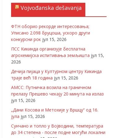
Vojvođanska dešavanja
ФТН оборио рекорде интересовања;
Уписано 2.098 бруцоша, ускоро други
конкурсни рок
јул 15, 2026
ПСС Кикинда организује бесплатна
агрохемијска испитивања земљишта
јул 15,
2026
Дечија пијаца у Културном центру Кикинда
траје већ 18 година
јул 15, 2026
АМСС: Путничка возила на граничном
прелазу Прешево чекају 20 минута на излаз
јул 15, 2026
„Дани Косова и Метохије у Вршцу“ од 16.
јула
јул 15, 2026
Сунчано и топло у Војводини, температура
до 34 степена - после подне могући локални