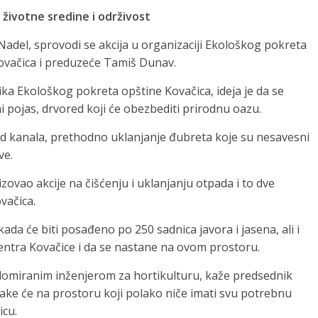
 životne sredine i održivost
del, sprovodi se akcija u organizaciji Ekološkog pokreta
Kovačica i preduzeće Tamiš Dunav.
a Ekološkog pokreta opštine Kovačica, ideja je da se
ni pojas, drvored koji će obezbediti prirodnu oazu.
d kanala, prethodno uklanjanje đubreta koje su nesavesni
ve.
izovao akcije na čišćenju i uklanjanju otpada i to dve
vačica.
kada će biti posađeno po 250 sadnica javora i jasena, ali i
 centra Kovačice i da se nastane na ovom prostoru.
diplomiranim inženjerom za hortikulturu, kaže predsednik
rake će na prostoru koji polako niče imati svu potrebnu
icu.