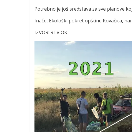
Potrebno je još sredstava za sve planove ko
Inače, Ekološki pokret opštine Kovačica, na
IZVOR: RTV OK