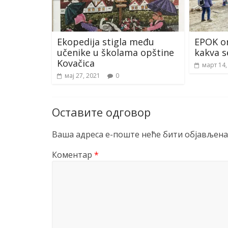
Ekopedija stigla među
EPOK or
učenike u školama opštine
kakva s
Kovačica
март 14,
мај 27, 2021
0
Оставите одговор
Ваша адреса е-поште неће бити објављена
Коментар
*