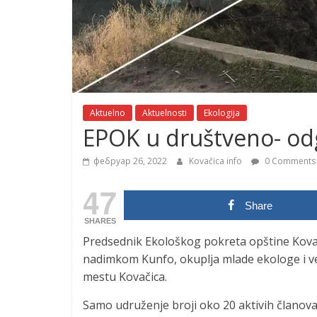
Aktuelno
Aktuelnosti
Ekologija
EPOK u društveno- odg
фебруар 26, 2022
Kovačica info
0 Comments
47
Share
SHARES
Predsednik Ekološkog pokreta opštine Kovač
nadimkom Kunfo, okuplja mlade ekologe i v
mestu Kovačica.
Samo udruženje broji oko 20 aktivih članova,