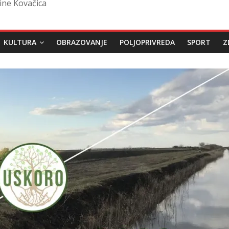
ine Kovačica
KULTURA
OBRAZOVANJE
POLJOPRIVREDA
SPORT
Z