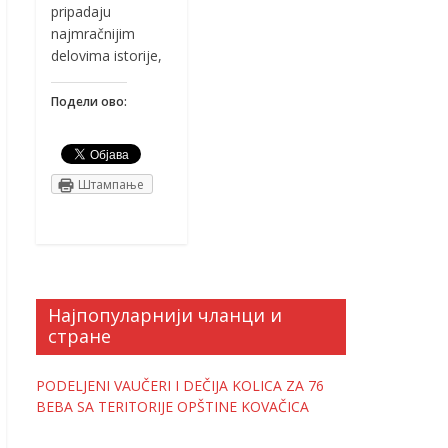
pripadaju
najmračnijim
delovima istorije,
Подели ово:
Штампање
Најпопуларнији чланци и
стране
PODELJENI VAUČERI I DEČIJA KOLICA ZA 76
BEBA SA TERITORIJE OPŠTINE KOVAČICA