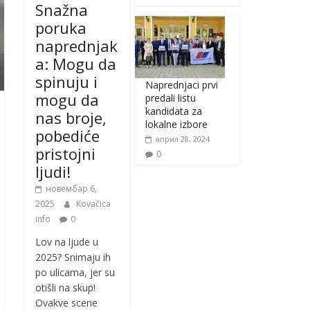
Snažna
poruka
naprednjak
a: Mogu da
spinuju i
Naprednjaci prvi
mogu da
predali listu
kandidata za
nas broje,
lokalne izbore
pobediće
април 28, 2024
pristojni
0
ljudi!
новембар 6,
2025
Kovačica
info
0
Lov na ljude u
2025? Snimaju ih
po ulicama, jer su
otišli na skup!
Ovakve scene