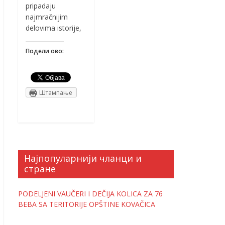
pripadaju
najmračnijim
delovima istorije,
Подели ово:
Штампање
Најпопуларнији чланци и
стране
PODELJENI VAUČERI I DEČIJA KOLICA ZA 76
BEBA SA TERITORIJE OPŠTINE KOVAČICA