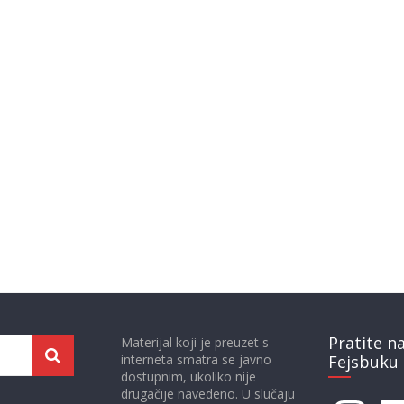
Pratite n
Materijal koji je preuzet s
interneta smatra se javno
Fejsbuku 
dostupnim, ukoliko nije
drugačije navedeno. U slučaju
Instagram
Face