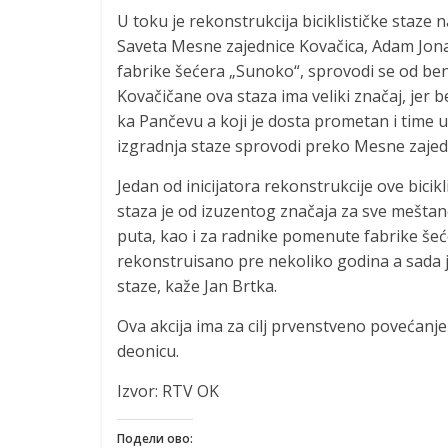
U toku je rekonstrukcija biciklističke staz
Saveta Mesne zajednice Kovačica, Adam Jonaš
fabrike šećera „Sunoko“, sprovodi se od be
Kovačičane ova staza ima veliki značaj, jer 
ka Pančevu a koji je dosta prometan i time 
izgradnja staze sprovodi preko Mesne zajedn
Jedan od inicijatora rekonstrukcije ove bicik
staza je od izuzentog značaja za sve meštan
puta, kao i za radnike pomenute fabrike šećer
rekonstruisano pre nekoliko godina a sada 
staze, kaže Jan Brtka.
Ova akcija ima za cilj prvenstveno povećanj
deonicu.
Izvor: RTV OK
Подели ово: