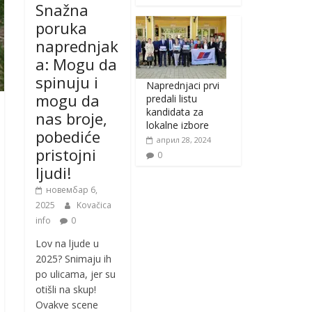
Snažna
poruka
naprednjak
a: Mogu da
spinuju i
Naprednjaci prvi
mogu da
predali listu
kandidata za
nas broje,
lokalne izbore
pobediće
април 28, 2024
pristojni
0
ljudi!
новембар 6,
2025
Kovačica
info
0
Lov na ljude u
2025? Snimaju ih
po ulicama, jer su
otišli na skup!
Ovakve scene