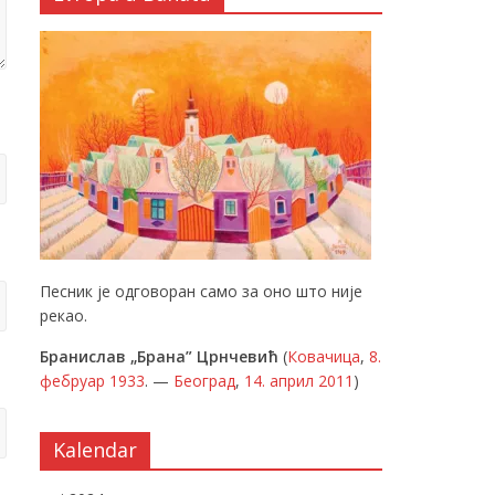
Песник је одговоран само за оно што није
рекао.
Бранислав „Брана” Црнчевић
(
Ковачица
,
8.
фебруар
1933
. —
Београд
,
14. април
2011
)
Kalendar