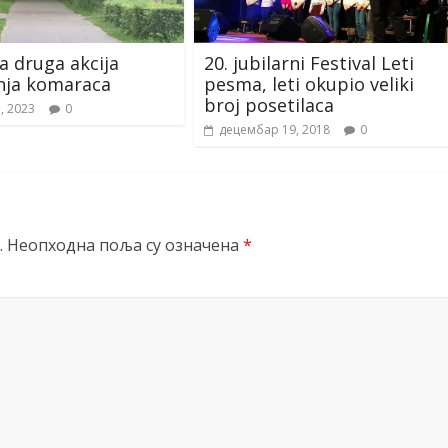
 druga akcija
20. jubilarni Festival Leti
nja komaraca
pesma, leti okupio veliki
broj posetilaca
1, 2023
0
децембар 19, 2018
0
.
Неопходна поља су означена
*