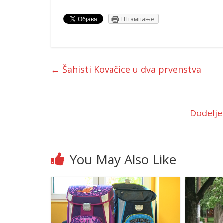
Штампање
←
Šahisti Kovačice u dva prvenstva
Dodelje
You May Also Like