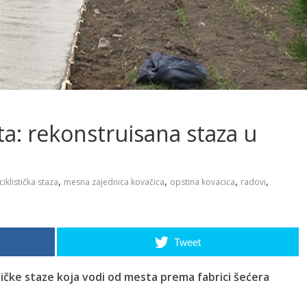
ta: rekonstruisana staza u
,
,
,
,
ciklistička staza
mesna zajednica kovačica
opstina kovacica
radovi
Tweet
stičke staze koja vodi od mesta prema fabrici šećera