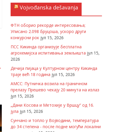
Vojvođanska dešavanja
ФТН оборио рекорде интересовања;
Уписано 2.098 бруцоша, ускоро други
конкурсни рок
јул 15, 2026
ПСС Кикинда организује бесплатна
агрохемијска испитивања земљишта
јул 15,
2026
→
Дечија пијаца у Културном центру Кикинда
траје већ 18 година
јул 15, 2026
АМСС: Путничка возила на граничном
прелазу Прешево чекају 20 минута на излаз
јул 15, 2026
„Дани Косова и Метохије у Вршцу“ од 16.
јула
јул 15, 2026
Сунчано и топло у Војводини, температура
до 34 степена - после подне могући локални