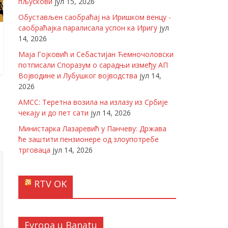
пљускови
јул 15, 2026
Обустављен саобраћај на Иришком венцу -
саобраћајка паралисала успон ка Иригу
јул
14, 2026
Маја Гојковић и Себастијан Ћемночоловски
потписали Споразум о сарадњи између АП
Војводине и Лубушког војводства
јул 14,
2026
АМСС: Теретна возила на излазу из Србије
чекају и до пет сати
јул 14, 2026
Министарка Лазаревић у Панчеву: Држава
ће заштити пензионере од злоупотребе
трговаца
јул 14, 2026
RTV OK
Evropa u Banatu