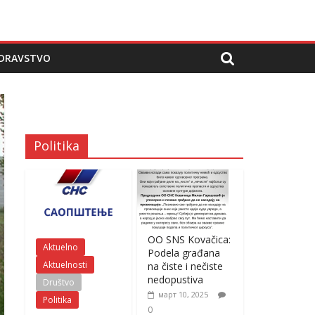
DRAVSTVO
Politika
OO SNS Kovačica:
Aktuelno
Podela građana
Aktuelnosti
na čiste i nečiste
nedopustiva
Društvo
март 10, 2025
Politika
0