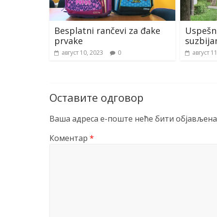
Besplatni rančevi za đake
Uspešna
prvake
suzbija
август 10, 2023
0
август 1
Оставите одговор
Ваша адреса е-поште неће бити објављена
Коментар
*