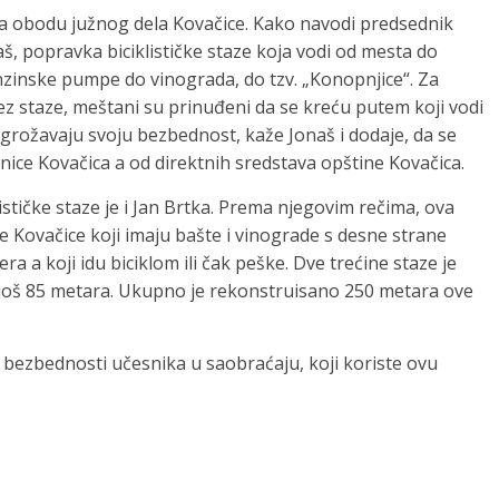
e na obodu južnog dela Kovačice. Kako navodi predsednik
, popravka biciklističke staze koja vodi od mesta do
nzinske pumpe do vinograda, do tzv. „Konopnjice“. Za
bez staze, meštani su prinuđeni da se kreću putem koji vodi
ugrožavaju svoju bezbednost, kaže Jonaš i dodaje, da se
ice Kovačica a od direktnih sredstava opštine Kovačica.
lističke staze je i Jan Brtka. Prema njegovim rečima, ova
e Kovačice koji imaju bašte i vinograde s desne strane
a a koji idu biciklom ili čak peške. Dve trećine staze je
još 85 metara. Ukupno je rekonstruisano 250 metara ove
e bezbednosti učesnika u saobraćaju, koji koriste ovu