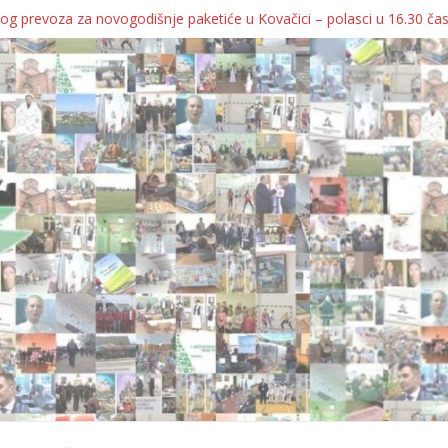
og prevoza za novogodišnje paketiće u Kovačici – polasci u 16.30 ča
JA KOLICA ZA 76 BEBA SA TERITORIJE OPŠTINE KOVAČICA
ka oborila rekord zatvorenih firmi!
egulatorno telo
grebu, pa kukaju o „egzilu“