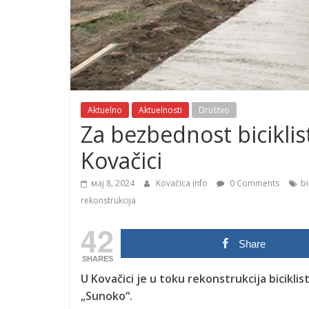
Aktuelno
Aktuelnosti
Društvo
Za bezbednost biciklis
Kovačici
мај 8, 2024
Kovačica info
0 Comments
bi
rekonstrukcija
42
Share
SHARES
U Kovačici je u toku rekonstrukcija bicikli
„Sunoko“.