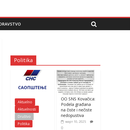
DRAVSTVO
Politika
OO SNS Kovačica:
Aktuelno
Podela građana
Aktuelnosti
na čiste i nečiste
nedopustiva
Društvo
март 10, 2025
Politika
0