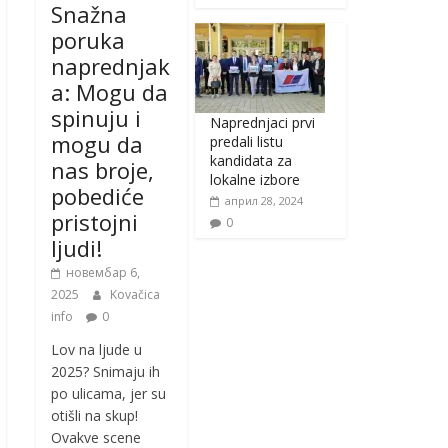
Snažna
poruka
naprednjak
a: Mogu da
spinuju i
Naprednjaci prvi
mogu da
predali listu
kandidata za
nas broje,
lokalne izbore
pobediće
април 28, 2024
pristojni
0
ljudi!
новембар 6,
2025
Kovačica
info
0
Lov na ljude u
2025? Snimaju ih
po ulicama, jer su
otišli na skup!
Ovakve scene