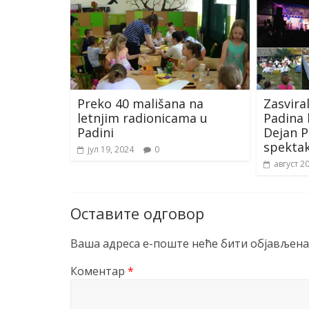
Preko 40 mališana na
Zasvira
letnjim radionicama u
Padina 
Padini
Dejan P
spektak
јул 19, 2024
0
август 2
Оставите одговор
Ваша адреса е-поште неће бити објављена
Коментар
*