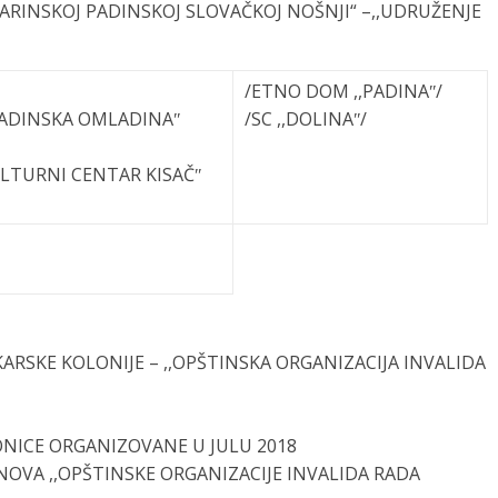
ARINSKOJ PADINSKOJ SLOVAČKOJ NOŠNJI“ –,,UDRUŽENJE
/ETNO DOM ,,PADINAʺ/
,PADINSKA OMLADINAʺ
/SC ,,DOLINAʺ/
ULTURNI CENTAR KISAČʺ
KARSKE KOLONIJE – ,,OPŠTINSKA ORGANIZACIJA INVALIDA
ONICE ORGANIZOVANE U JULU 2018
OVA ,,OPŠTINSKE ORGANIZACIJE INVALIDA RADA