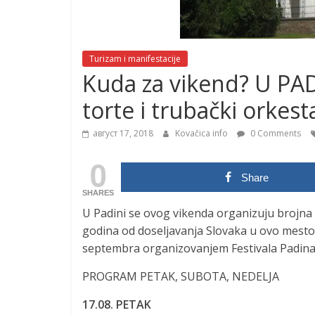
Turizam i manifestacije
Kuda za vikend? U PADI
torte i trubački orkest
август 17, 2018
Kovačica info
0 Comments
0
Share
SHARES
U Padini se ovog vikenda organizuju brojna
godina od doseljavanja Slovaka u ovo mesto p
septembra organizovanjem Festivala Padina
PROGRAM PETAK, SUBOTA, NEDELJA
17.08. PETAK