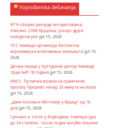
Vojvođanska dešavanja
ФТН оборио рекорде интересовања;
Уписано 2.098 бруцоша, ускоро други
конкурсни рок
јул 15, 2026
ПСС Кикинда организује бесплатна
агрохемијска испитивања земљишта
јул 15,
2026
Дечија пијаца у Културном центру Кикинда
траје већ 18 година
јул 15, 2026
АМСС: Путничка возила на граничном
прелазу Прешево чекају 20 минута на излаз
јул 15, 2026
„Дани Косова и Метохије у Вршцу“ од 16.
јула
јул 15, 2026
Сунчано и топло у Војводини, температура
до 34 степена - после подне могући локални