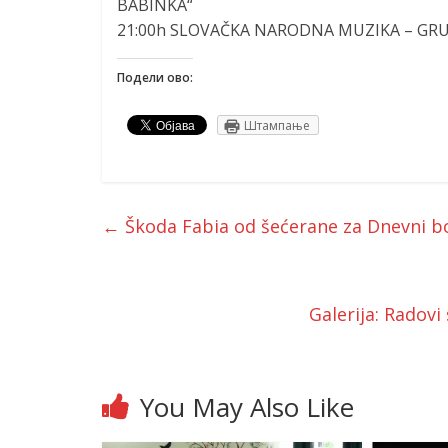
BABINKA“
21:00
h SLOVAČKA NARODNA MUZIKA – GRU
Подели ово:
Штампање
←
Škoda Fabia od šećerane za Dnevni bo
Galerija: Radovi
You May Also Like