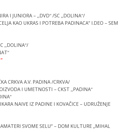
A I JUNIORA – ,,DVDʺ
/SC ,,DOLINAʺ/
ELJA KAO UKRAS I POTREBA PADINACA“ I.DEO
–
SEM
SC ,,DOLINAʺ/
NATʺ
Dʺ
ČKA CRKVA A.V. PADINA
/CRKVA/
IZVODA I UMETNOSTI – CKST ,,PADINAʺ
DINAʺ
IKARA NAIVE IZ PADINE I KOVAČICE – UDRUŽENJE
AMATERI SVOME SELU“ – DOM KULTURE „MIHAL