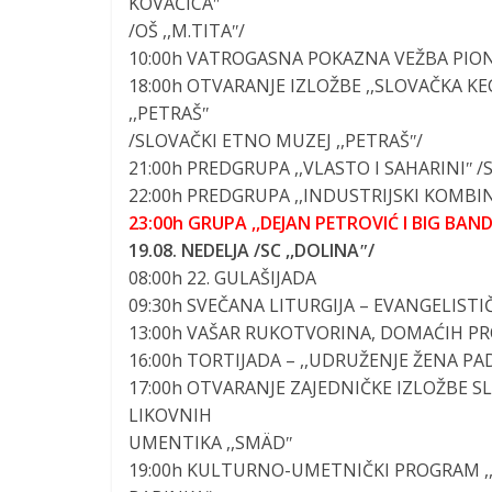
KOVAČICAʺ
/OŠ ,,M.TITAʺ/
10:00h
VATROGASNA POKAZNA VEŽBA PIONIR
18:00h
OTVARANJE IZLOŽBE
,,
SLOVAČKA KEC
,,PETRAŠʺ
/SLOVAČKI ETNO MUZEJ ,,PETRAŠʺ/
21:00h
PREDGRUPA ,,VLASTO I SAHARINIʺ
/
22:00h
PREDGRUPA ,,INDUSTRIJSKI KOMBI
23:00h
GRUPA ,,DEJAN PETROVIĆ I BIG BAN
19.08. NEDELJA
/SC ,,DOLINAʺ/
08:00h
22. GULAŠIJADA
09:30h
SVEČANA LITURGIJA – EVANGELISTI
13:00h
VAŠAR RUKOTVORINA, DOMAĆIH PRO
16:00h
TORTIJADA – ,,UDRUŽENJE ŽENA PA
17:00h
OTVARANJE ZAJEDNIČKE IZLOŽBE SL
LIKOVNIH
UMENTIKA ,,SMÄDʺ
19:00h
KULTURNO-UMETNIČKI PROGRAM ,,