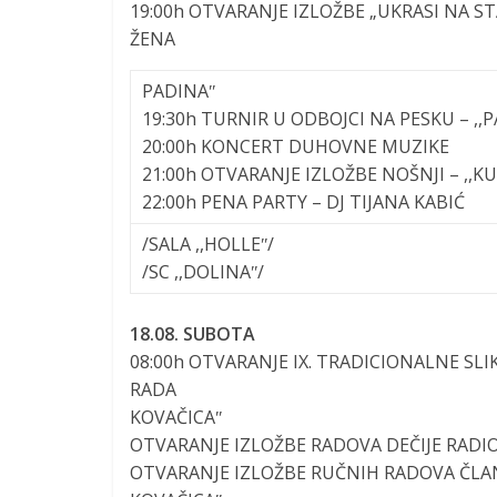
19:00h
OTVARANJE IZLOŽBE „UKRASI NA ST
ŽENA
PADINAʺ
19:30h
TURNIR U ODBOJCI NA PESKU – ,
20:00h
KONCERT DUHOVNE MUZIKE
21:00h
OTVARANJE IZLOŽBE NOŠNJI – ,,K
22:00h
PENA PARTY – DJ TIJANA KABIĆ
/SALA ,,HOLLEʺ/
/SC ,,DOLINAʺ/
18.08. SUBOTA
08:00h
OTVARANJE IX. TRADICIONALNE SLI
RADA
KOVAČICAʺ
OTVARANJE IZLOŽBE RADOVA DEČIJE RADI
OTVARANJE IZLOŽBE RUČNIH RADOVA ČLAN