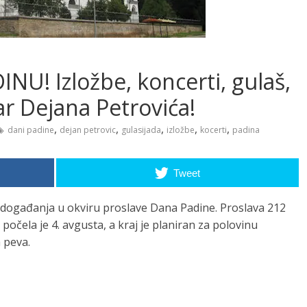
NU! Izložbe, koncerti, gulaš,
ar Dejana Petrovića!
,
,
,
,
,
dani padine
dejan petrovic
gulasijada
izložbe
kocerti
padina
Tweet
 događanja u okviru proslave Dana Padine. Proslava 212
očela je 4. avgusta, a kraj je planiran za polovinu
 peva.