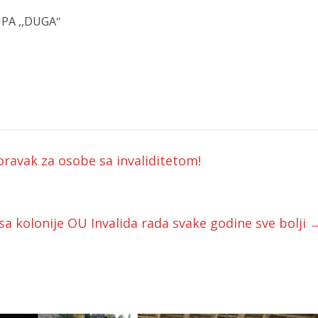
PA ,,DUGAʺ
ravak za osobe sa invaliditetom!
 sa kolonije OU Invalida rada svake godine sve bolji