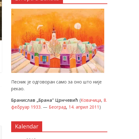
Песник је одговоран само за оно што није
рекао.
Бранислав „Брана” Црнчевић
(
Ковачица
,
8.
фебруар
1933
. —
Београд
,
14. април
2011
)
Kalendar