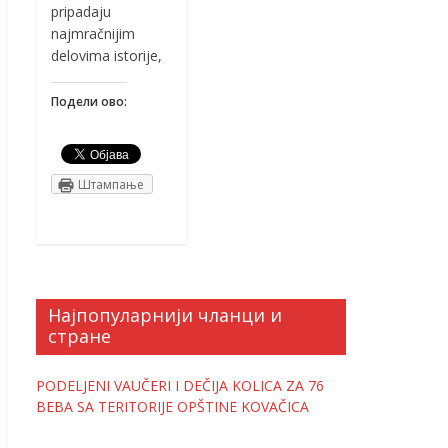
pripadaju
najmračnijim
delovima istorije,
Подели ово:
Штампање
Најпопуларнији чланци и
стране
PODELJENI VAUČERI I DEČIJA KOLICA ZA 76
BEBA SA TERITORIJE OPŠTINE KOVAČICA