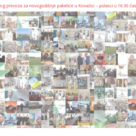
og prevoza za novogodišnje paketiće u Kovačici – polasci u 16.30 ča
JA KOLICA ZA 76 BEBA SA TERITORIJE OPŠTINE KOVAČICA
ka oborila rekord zatvorenih firmi!
egulatorno telo
grebu, pa kukaju o „egzilu“