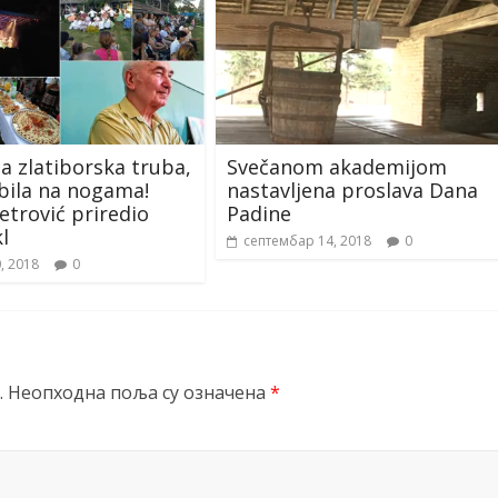
la zlatiborska truba,
Svečanom akademijom
bila na nogama!
nastavljena proslava Dana
etrović priredio
Padine
l
септембар 14, 2018
0
0, 2018
0
.
Неопходна поља су означена
*