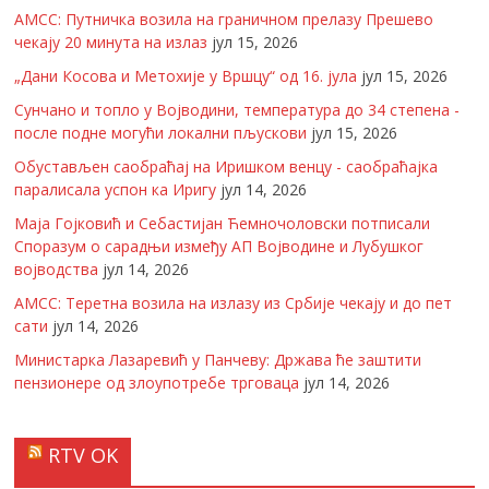
АМСС: Путничка возила на граничном прелазу Прешево
чекају 20 минута на излаз
јул 15, 2026
„Дани Косова и Метохије у Вршцу“ од 16. јула
јул 15, 2026
Сунчано и топло у Војводини, температура до 34 степена -
после подне могући локални пљускови
јул 15, 2026
Обустављен саобраћај на Иришком венцу - саобраћајка
паралисала успон ка Иригу
јул 14, 2026
Маја Гојковић и Себастијан Ћемночоловски потписали
Споразум о сарадњи између АП Војводине и Лубушког
војводства
јул 14, 2026
АМСС: Теретна возила на излазу из Србије чекају и до пет
сати
јул 14, 2026
Министарка Лазаревић у Панчеву: Држава ће заштити
пензионере од злоупотребе трговаца
јул 14, 2026
RTV OK