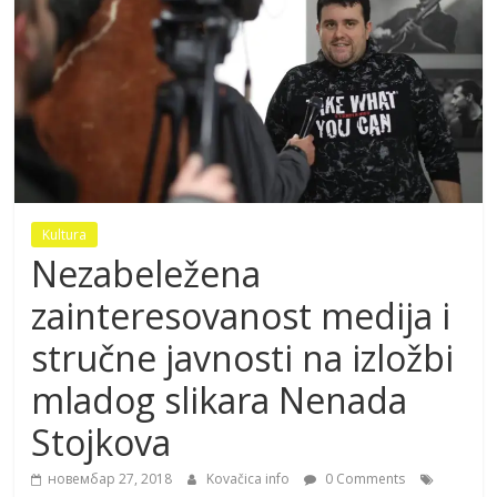
Kultura
Nezabeležena
zainteresovanost medija i
stručne javnosti na izložbi
mladog slikara Nenada
Stojkova
новембар 27, 2018
Kovačica info
0 Comments