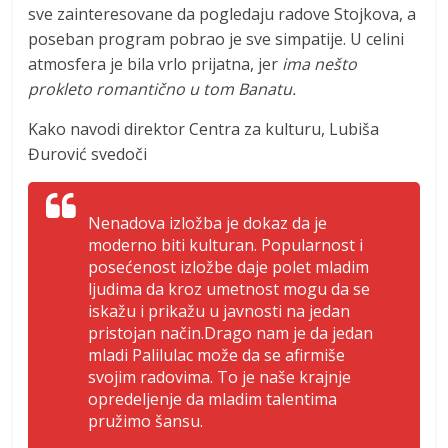
sve zainteresovane da pogledaju radove Stojkova, a
poseban program pobrao je sve simpatije. U celini
atmosfera je bila vrlo prijatna, jer
ima nešto
prokleto romantično u tom Banatu.
Kako navodi direktor Centra za kulturu, Lubiša
Đurović svedoči
Nenadova izložba je dokaz da je
moderno biti kulturan. Popularnost i
posećenost izložbe daje polet mladim
ljudima da kroz umetnost mogu da se
iskažu i prikažu u javnosti na jedan
pristojan način.Drago nam je da jedan
mladi Palilulac može da se afirmiše
svojim radovima. To je naše krajnje
opredeljenje da mladim talentima
pružimo šansu.