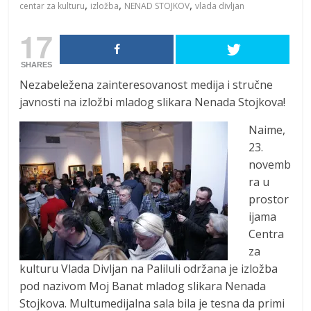
,
,
,
centar za kulturu
izložba
NENAD STOJKOV
vlada divljan
17
SHARES
Nezabeležena zainteresovanost medija i stručne
javnosti na izložbi mladog slikara Nenada Stojkova!
Naime,
23.
novemb
ra u
prostor
ijama
Centra
za
kulturu Vlada Divljan na Paliluli održana je izložba
pod nazivom Moj Banat mladog slikara Nenada
Stojkova. Multumedijalna sala bila je tesna da primi