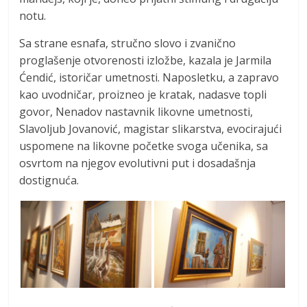
notu.
Sa strane esnafa, stručno slovo i zvanično
proglašenje otvorenosti izložbe, kazala je Jarmila
Ćendić, istoričar umetnosti. Naposletku, a zapravo
kao uvodničar, proizneo je kratak, nadasve topli
govor, Nenadov nastavnik likovne umetnosti,
Slavoljub Jovanović, magistar slikarstva, evocirajući
uspomene na likovne početke svoga učenika, sa
osvrtom na njegov evolutivni put i dosadašnja
dostignuća.