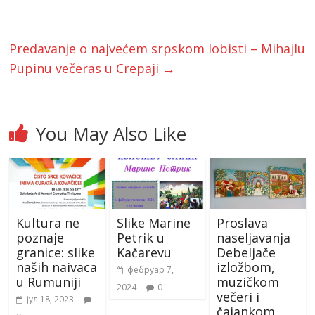
Predavanje o najvećem srpskom lobisti – Mihajlu
Pupinu večeras u Crepaji
→
You May Also Like
Kultura ne
Slike Marine
Proslava
poznaje
Petrik u
naseljavanja
granice: slike
Kačarevu
Debeljače
naših naivaca
izložbom,
фебруар 7,
u Rumuniji
muzičkom
2024
0
večeri i
јул 18, 2023
čajankom