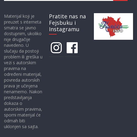
Pratite nas na
Materijal koji je
preuzet s interneta
Fejsbuku i
smatra se javno
Instagramu
dostupnim, ukoliko
nije drugačije
Instagram
Facebook
navedeno. U
slučaju da postoji
problem ili greška u
vezi s autorskim
pravima na
određeni materijal,
povreda autorskih
prava je učinjena
nenamerno. Nakon
predstavljanja
dokaza o
autorskim pravima,
sporni materijal će
odmah biti
uklonjen sa sajta.