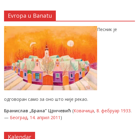
Evropa u Banatu
Песник је
одговоран само за оно што није рекао.
Бранислав „Брана” Црнчевић
(
Ковачица
,
8. фебруар
1933
.
—
Београд
,
14. април
2011
)
Kalendar