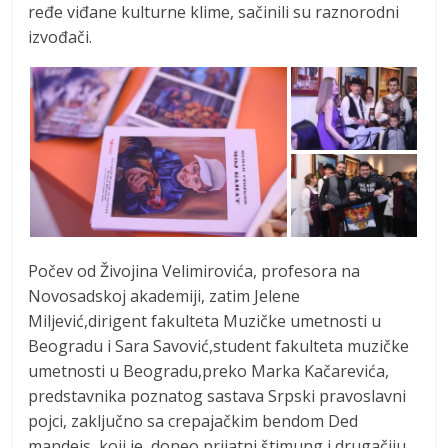
ređe viđane kulturne klime, sačinili su raznorodni
izvođači.
Počev od Živojina Velimirovića, profesora na
Novosadskoj akademiji, zatim Jelene
Miljević,dirigent fakulteta Muzičke umetnosti u
Beogradu i Sara Savović,student fakulteta muzičke
umetnosti u Beogradu,preko Marka Kačarevića,
predstavnika poznatog sastava Srpski pravoslavni
pojci, zaključno sa crepajačkim bendom Ded
mandejs, koji je, doneo prijatni štimung i drugačiju