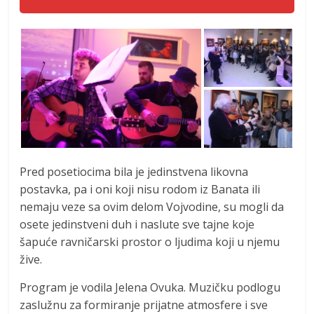
Pred posetiocima bila je jedinstvena likovna
postavka, pa i oni koji nisu rodom iz Banata ili
nemaju veze sa ovim delom Vojvodine, su mogli da
osete jedinstveni duh i naslute sve tajne koje
šapuće ravničarski prostor o ljudima koji u njemu
žive.
Program je vodila Jelena Ovuka. Muzičku podlogu
zaslužnu za formiranje prijatne atmosfere i sve