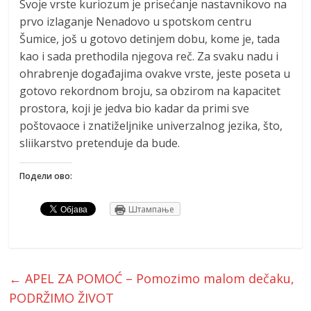
Svoje vrste kuriozum je prisećanje nastavnikovo na
prvo izlaganje Nenadovo u spotskom centru
Šumice, još u gotovo detinjem dobu, kome je, tada
kao i sada prethodila njegova reč. Za svaku nadu i
ohrabrenje događajima ovakve vrste, jeste poseta u
gotovo rekordnom broju, sa obzirom na kapacitet
prostora, koji je jedva bio kadar da primi sve
poštovaoce i znatiželjnike univerzalnog jezika, što,
sliikarstvo pretenduje da bude.
Подели ово:
Штампање
←
APEL ZA POMOĆ – Pomozimo malom dečaku,
PODRŽIMO ŽIVOT