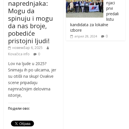
naprednjaka:
njaci
prvi
Mogu da
predali
spinuju i mogu
listu
da nas broje,
kandidata za lokalne
izbore
pobediće
0
април 28, 2024
pristojni ljudi!
новембар 6, 2025
Kovačica info
0
Lov na ljude u 2025?
Snimaju ih po ulicama, jer
su otišli na skup! Ovakve
scene pripadaju
najmračnijim delovima
istorije,
Подели ово: