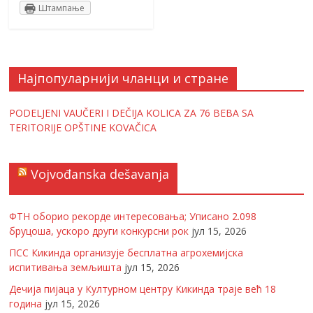
Штампање
Најпопуларнији чланци и стране
PODELJENI VAUČERI I DEČIJA KOLICA ZA 76 BEBA SA
TERITORIJE OPŠTINE KOVAČICA
Vojvođanska dešavanja
ФТН оборио рекорде интересовања; Уписано 2.098
бруцоша, ускоро други конкурсни рок
јул 15, 2026
ПСС Кикинда организује бесплатна агрохемијска
испитивања земљишта
јул 15, 2026
Дечија пијаца у Културном центру Кикинда траје већ 18
година
јул 15, 2026