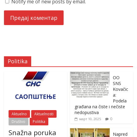
Notify me of new posts by email.
Politika
OO
SNS
Kovačic
a:
Podela
građana na čiste i nečiste
nedopustiva
Aktuelno
Aktuelnosti
0
март 10, 2025
Društvo
Politika
Snažna poruka
Napred