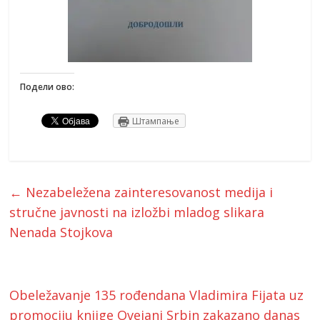
Подели ово:
Штампање
←
Nezabeležena zainteresovanost medija i
stručne javnosti na izložbi mladog slikara
Nenada Stojkova
Obeležavanje 135 rođendana Vladimira Fijata uz
promociju knjige Ovejani Srbin zakazano danas