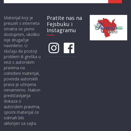
Pratite nas na
Materijal koji je
preuzet s interneta
Fejsbuku i
smatra se javno
Instagramu
dostupnim, ukoliko
nije drugačije
Instagram
Facebook
navedeno. U
slučaju da postoji
problem ili greška u
vezi s autorskim
pravima na
određeni materijal,
povreda autorskih
prava je učinjena
nenamerno. Nakon
predstavljanja
dokaza o
autorskim pravima,
sporni materijal će
odmah biti
uklonjen sa sajta.