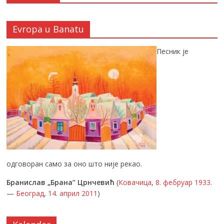
Evropa u Banatu
Песник је
одговоран само за оно што није рекао.
Бранислав „Брана” Црнчевић
(
Ковачица
,
8. фебруар
1933
.
—
Београд
,
14. април
2011
)