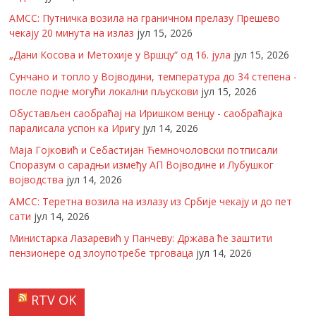
АМСС: Путничка возила на граничном прелазу Прешево
чекају 20 минута на излаз
јул 15, 2026
„Дани Косова и Метохије у Вршцу“ од 16. јула
јул 15, 2026
Сунчано и топло у Војводини, температура до 34 степена -
после подне могући локални пљускови
јул 15, 2026
Обустављен саобраћај на Иришком венцу - саобраћајка
паралисала успон ка Иригу
јул 14, 2026
Маја Гојковић и Себастијан Ћемночоловски потписали
Споразум о сарадњи између АП Војводине и Лубушког
војводства
јул 14, 2026
АМСС: Теретна возила на излазу из Србије чекају и до пет
сати
јул 14, 2026
Министарка Лазаревић у Панчеву: Држава ће заштити
пензионере од злоупотребе трговаца
јул 14, 2026
RTV OK