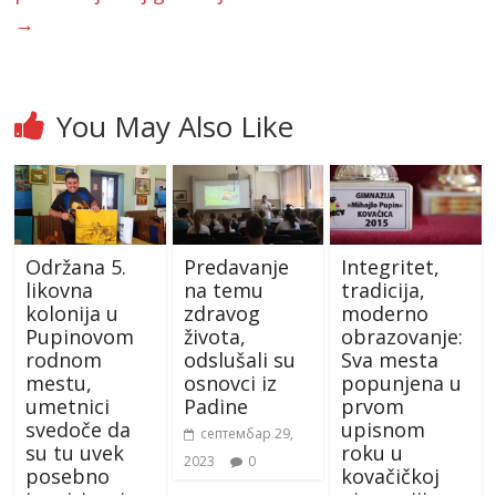
→
You May Also Like
Održana 5.
Predavanje
Integritet,
likovna
na temu
tradicija,
kolonija u
zdravog
moderno
Pupinovom
života,
obrazovanje:
rodnom
odslušali su
Sva mesta
mestu,
osnovci iz
popunjena u
umetnici
Padine
prvom
svedoče da
upisnom
септембар 29,
su tu uvek
roku u
2023
0
posebno
kovačičkoj