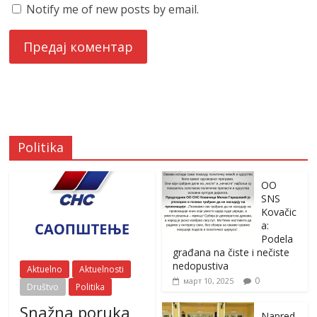
Notify me of new posts by email.
Politika
OO
SNS
Kovačic
a:
Podela
građana na čiste i nečiste
nedopustiva
Aktuelno
Aktuelnosti
0
март 10, 2025
Društvo
Politika
Snažna poruka
Napred