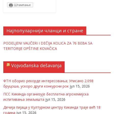
Штампање
Најпопуларнији чланци и стране
PODELJENI VAUČERI I DEČIJA KOLICA ZA 76 BEBA SA
TERITORIJE OPŠTINE KOVAČICA
Vojvođanska dešavanja
ФТН оборио рекорде интересовања; Уписано 2.098
бруцоша, ускоро други конкурсни рок
јул 15, 2026
ПСС Кикинда организује бесплатна агрохемијска
испитивања земљишта
јул 15, 2026
Дечија пијаца у Културном центру Кикинда траје већ 18
година
јул 15, 2026