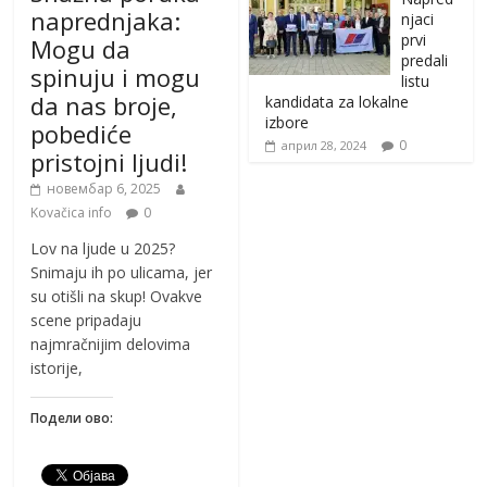
naprednjaka:
njaci
prvi
Mogu da
predali
spinuju i mogu
listu
da nas broje,
kandidata za lokalne
izbore
pobediće
0
април 28, 2024
pristojni ljudi!
новембар 6, 2025
Kovačica info
0
Lov na ljude u 2025?
Snimaju ih po ulicama, jer
su otišli na skup! Ovakve
scene pripadaju
najmračnijim delovima
istorije,
Подели ово: