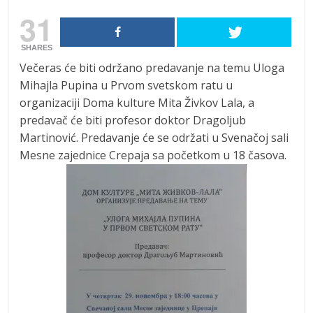
31
SHARES
Večeras će biti održano predavanje na temu Uloga
Mihajla Pupina u Prvom svetskom ratu u
organizaciji Doma kulture Mita Živkov Lala, a
predavač će biti profesor doktor Dragoljub
Martinović. Predavanje će se održati u Svenačoj sali
Mesne zajednice Crepaja sa početkom u 18 časova.