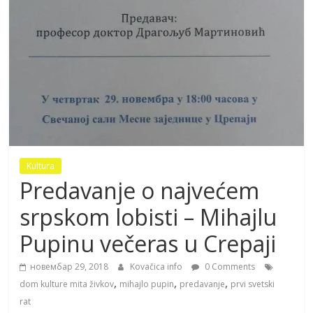
Kultura
Predavanje o najvećem
srpskom lobisti – Mihajlu
Pupinu večeras u Crepaji
новембар 29, 2018
Kovačica info
0 Comments
,
,
,
dom kulture mita živkov
mihajlo pupin
predavanje
prvi svetski
rat