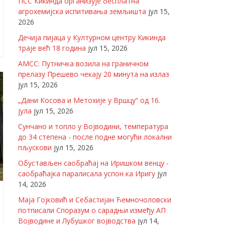
ПСС Кикинда организује бесплатна
агрохемијска испитивања земљишта
јул 15,
2026
Дечија пијаца у Културном центру Кикинда
траје већ 18 година
јул 15, 2026
АМСС: Путничка возила на граничном
прелазу Прешево чекају 20 минута на излаз
јул 15, 2026
„Дани Косова и Метохије у Вршцу“ од 16.
јула
јул 15, 2026
Сунчано и топло у Војводини, температура
до 34 степена - после подне могући локални
пљускови
јул 15, 2026
Обустављен саобраћај на Иришком венцу -
саобраћајка паралисала успон ка Иригу
јул
14, 2026
Маја Гојковић и Себастијан Ћемночоловски
потписали Споразум о сарадњи између АП
Војводине и Лубушког војводства
јул 14,