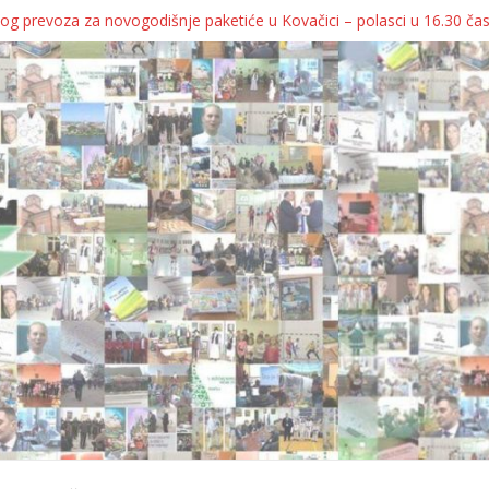
grebu, pa kukaju o „egzilu“
og prevoza za novogodišnje paketiće u Kovačici – polasci u 16.30 ča
JA KOLICA ZA 76 BEBA SA TERITORIJE OPŠTINE KOVAČICA
ka oborila rekord zatvorenih firmi!
egulatorno telo