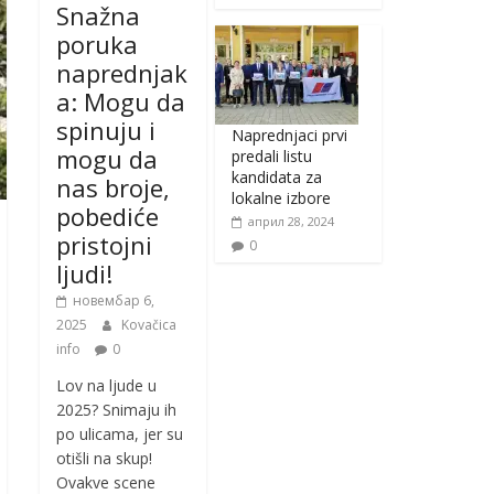
Snažna
poruka
naprednjak
a: Mogu da
spinuju i
Naprednjaci prvi
mogu da
predali listu
kandidata za
nas broje,
lokalne izbore
pobediće
април 28, 2024
pristojni
0
ljudi!
новембар 6,
2025
Kovačica
info
0
Lov na ljude u
2025? Snimaju ih
po ulicama, jer su
otišli na skup!
Ovakve scene