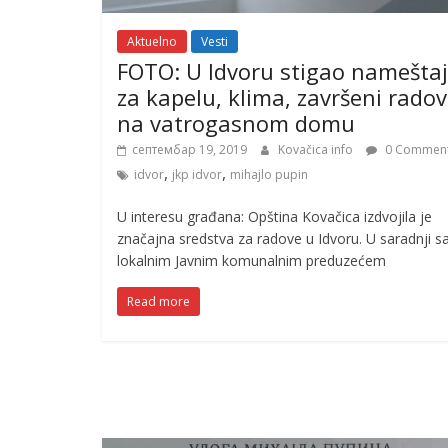
Aktuelno
Vesti
FOTO: U Idvoru stigao nameštaj
za kapelu, klima, završeni radov
na vatrogasnom domu
септембар 19, 2019
Kovačica info
0 Commen
,
,
idvor
jkp idvor
mihajlo pupin
U interesu građana: Opština Kovačica izdvojila je
značajna sredstva za radove u Idvoru. U saradnji s
lokalnim Javnim komunalnim preduzećem
Read more