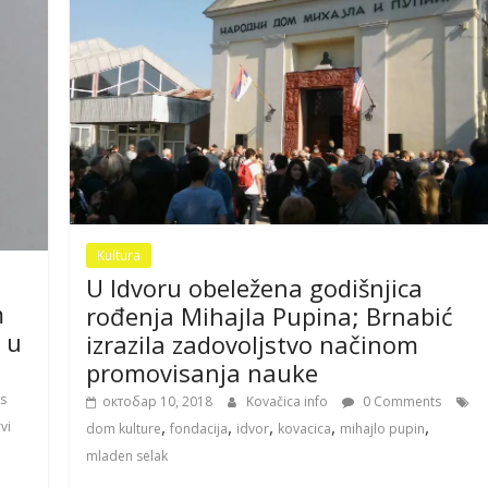
Kultura
U Idvoru obeležena godišnjica
m
rođenja Mihajla Pupina; Brnabić
 u
izrazila zadovoljstvo načinom
promovisanja nauke
s
октобар 10, 2018
Kovačica info
0 Comments
,
,
,
,
,
vi
dom kulture
fondacija
idvor
kovacica
mihajlo pupin
mladen selak