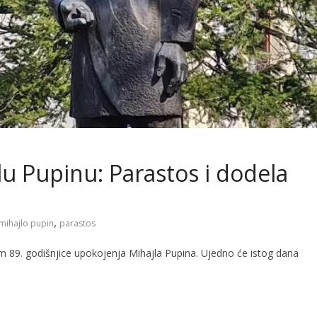
lu Pupinu: Parastos i dodela
,
mihajlo pupin
parastos
m 89. godišnjice upokojenja Mihajla Pupina. Ujedno će istog dana