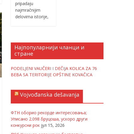
pripadaju
najmračnijim
delovima istorije,
Најпопуларнији чланци и
стране
PODELJENI VAUČERI I DEČIJA KOLICA ZA 76
BEBA SA TERITORIJE OPŠTINE KOVAČICA
Vojvođanska dešavanja
ФТН оборио рекорде интересовања;
Уписано 2.098 бруцоша, ускоро други
конкурсни рок
јул 15, 2026