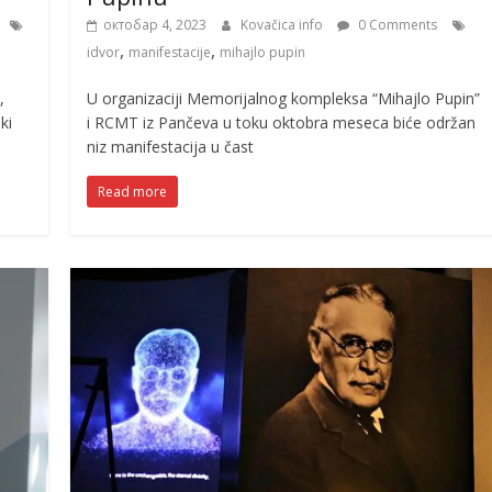
октобар 4, 2023
Kovačica info
0 Comments
,
,
idvor
manifestacije
mihajlo pupin
,
U organizaciji Memorijalnog kompleksa “Mihajlo Pupin”
ki
i RCMT iz Pančeva u toku oktobra meseca biće održan
niz manifestacija u čast
Read more