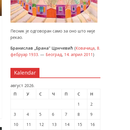
Песник је одговоран само за оно што није
рекао.
Бранислав „Брана” Црнчевић
(
Ковачица
,
8.
фебруар
1933
. —
Београд
,
14. април
2011
)
Kalendar
август 2026.
П
У
С
Ч
П
С
Н
1
2
3
4
5
6
7
8
9
10
11
12
13
14
15
16