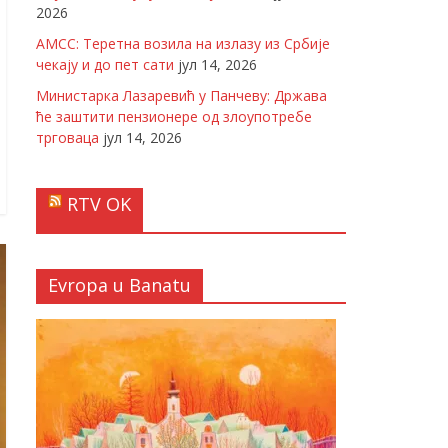
2026
АМСС: Теретна возила на излазу из Србије
чекају и до пет сати
јул 14, 2026
Министарка Лазаревић у Панчеву: Држава
ће заштити пензионере од злоупотребе
трговаца
јул 14, 2026
RTV OK
Evropa u Banatu