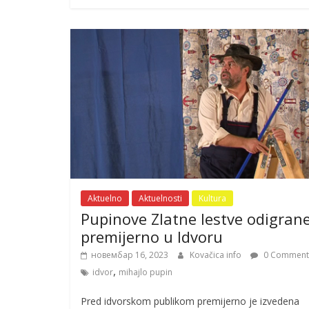
Aktuelno
Aktuelnosti
Kultura
Pupinove Zlatne lestve odigran
premijerno u Idvoru
новембар 16, 2023
Kovačica info
0 Comment
,
idvor
mihajlo pupin
Pred idvorskom publikom premijerno je izvedena