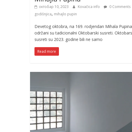
октобар 10, 2023
Kovačica info
0 Comments
,
godišnjica
mihajlo pupin
Devetog oktobra, na 169. rodjendan Mihala Pupina
održani su tadicionalni Oktobarski susreti. Oktobars
susreti su 2023. godine bili ne samo
Read more