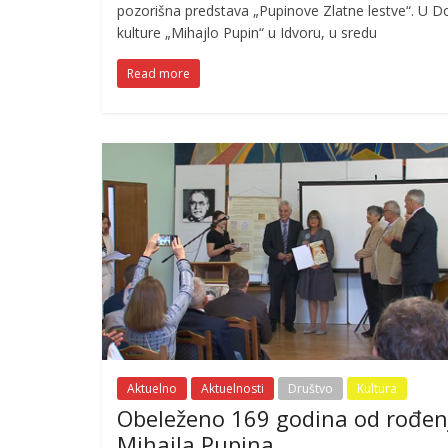
pozorišna predstava „Pupinove Zlatne lestve“. U 
kulture „Mihajlo Pupin“ u Idvoru, u sredu
Read more
Aktuelno
Aktuelnosti
Društvo
Kultura
Obeleženo 169 godina od rođen
Mihajla Pupina