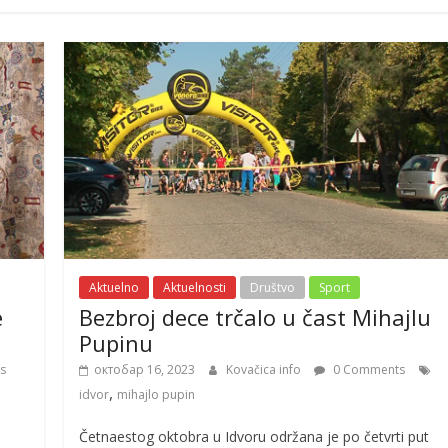
Aktuelno
Aktuelnosti
Društvo
Sport
e
Bezbroj dece trčalo u čast Mihajlu
Pupinu
s
октобар 16, 2023
Kovačica info
0 Comments
,
idvor
mihajlo pupin
Četnaestog oktobra u Idvoru održana je po četvrti put