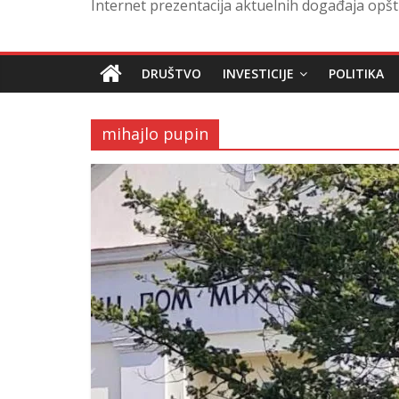
Internet prezentacija aktuelnih događaja opšt
DRUŠTVO
INVESTICIJE
POLITIKA
mihajlo pupin