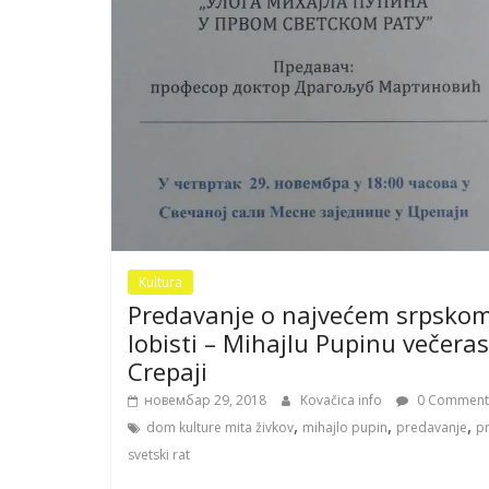
Kultura
Predavanje o najvećem srpsko
lobisti – Mihajlu Pupinu večeras
Crepaji
новембар 29, 2018
Kovačica info
0 Comment
,
,
,
dom kulture mita živkov
mihajlo pupin
predavanje
pr
svetski rat