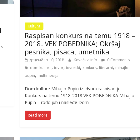
Kultura
i
Raspisan konkurs na temu 1918 –
2018. VEK POBEDNIKA; Okršaj
ts
pesnika, pisaca, umetnika
децембар 10, 2018
Kovačica info
0 Comments
,
,
,
,
,
dom kulture
idvor
idvorski
konkurs
literarni
mihajlo
a
,
pupin
multimedija
Dom kulture Mihajlo Pupin iz Idvora raspisao je
Konkurs na temu 1918-2018 VEK POBEDNIKA Mihajlo
Pupin – rodoljub i nasleđe Dom
Read more