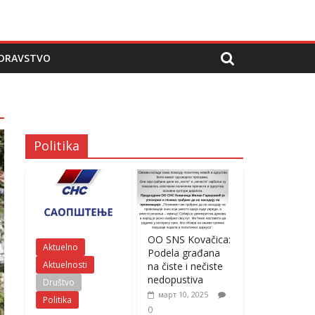
DRAVSTVO
Politika
OO SNS Kovačica:
Aktuelno
Podela građana
Aktuelnosti
na čiste i nečiste
nedopustiva
Društvo
март 10, 2025
Politika
0