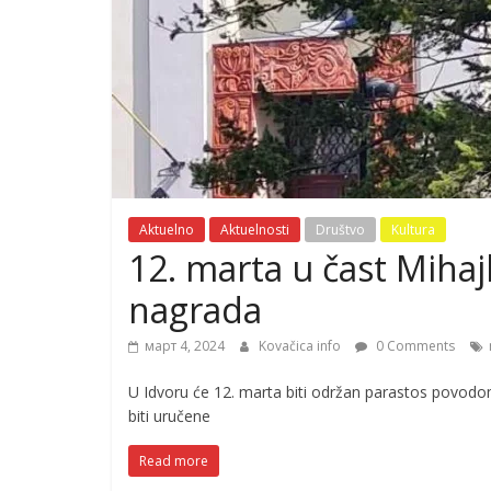
Aktuelno
Aktuelnosti
Društvo
Kultura
12. marta u čast Mihaj
nagrada
март 4, 2024
Kovačica info
0 Comments
U Idvoru će 12. marta biti održan parastos povodo
biti uručene
Read more