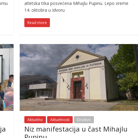
Domu
atletska trka posvećena Mihajlu Pupinu. Lepo vreme
14. oktobra u Idvoru
Read more
Aktuelno
Aktuelnosti
Društvo
ja
Niz manifestacija u čast Mihajlu
Pupinu