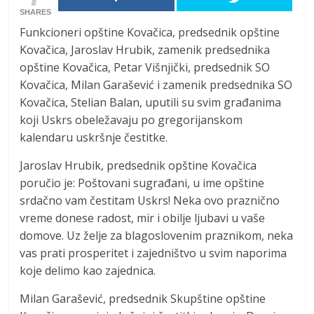
SHARES
Funkcioneri opštine Kovačica, predsednik opštine
Kovačica, Jaroslav Hrubik, zamenik predsednika
opštine Kovačica, Petar Višnjički, predsednik SO
Kovačica, Milan Garašević i zamenik predsednika SO
Kovačica, Stelian Balan, uputili su svim građanima
koji Uskrs obeležavaju po gregorijanskom
kalendaru uskršnje čestitke.
Jaroslav Hrubik, predsednik opštine Kovačica
poručio je: Poštovani sugrađani, u ime opštine
srdačno vam čestitam Uskrs! Neka ovo praznično
vreme donese radost, mir i obilje ljubavi u vaše
domove. Uz želje za blagoslovenim praznikom, neka
vas prati prosperitet i zajedništvo u svim naporima
koje delimo kao zajednica.
Milan Garašević, predsednik Skupštine opštine