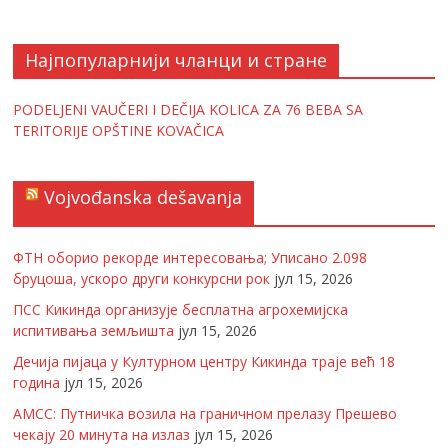
Најпопуларнији чланци и стране
PODELJENI VAUČERI I DEČIJA KOLICA ZA 76 BEBA SA
TERITORIJE OPŠTINE KOVAČICA
Vojvođanska dešavanja
ФТН оборио рекорде интересовања; Уписано 2.098
бруцоша, ускоро други конкурсни рок
јул 15, 2026
ПСС Кикинда организује бесплатна агрохемијска
испитивања земљишта
јул 15, 2026
Дечија пијаца у Културном центру Кикинда траје већ 18
година
јул 15, 2026
АМСС: Путничка возила на граничном прелазу Прешево
чекају 20 минута на излаз
јул 15, 2026