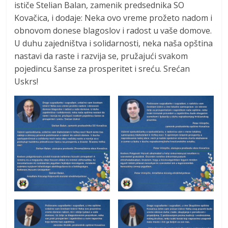
ističe Stelian Balan, zamenik predsednika SO
Kovačica, i dodaje: Neka ovo vreme prožeto nadom i
obnovom donese blagoslov i radost u vaše domove.
U duhu zajedništva i solidarnosti, neka naša opština
nastavi da raste i razvija se, pružajući svakom
pojedincu šanse za prosperitet i sreću. Srećan
Uskrs!