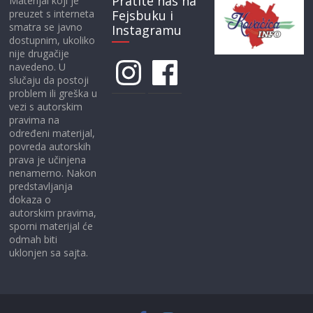
Pratite nas na
Materijal koji je
preuzet s interneta
Fejsbuku i
smatra se javno
Instagramu
dostupnim, ukoliko
nije drugačije
Instagram
Facebook
navedeno. U
slučaju da postoji
problem ili greška u
vezi s autorskim
pravima na
određeni materijal,
povreda autorskih
prava je učinjena
nenamerno. Nakon
predstavljanja
dokaza o
autorskim pravima,
sporni materijal će
odmah biti
uklonjen sa sajta.