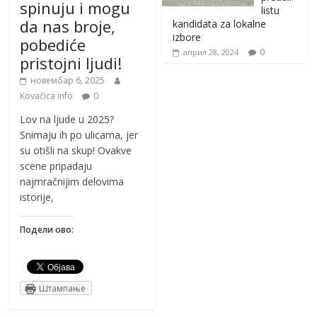
spinuju i mogu
listu
da nas broje,
kandidata za lokalne
izbore
pobediće
0
април 28, 2024
pristojni ljudi!
новембар 6, 2025
Kovačica info
0
Lov na ljude u 2025?
Snimaju ih po ulicama, jer
su otišli na skup! Ovakve
scene pripadaju
najmračnijim delovima
istorije,
Подели ово:
Штампање