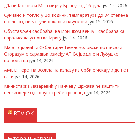
„Дани Косова и Метохије у Вршцу“ од 16. јула
јул 15, 2026
Сунчано и топло у Војводини, температура до 34 степена -
после подне могући локални пљускови
јул 15, 2026
Обустављен саобраћај на Иришком венцу - саобраћајка
паралисала успон ка Иригу
јул 14, 2026
Маја Гојковић и Себастијан Ћемночоловски потписали
Споразум о сарадњи између АП Војводине и Лубушког
војводства
јул 14, 2026
АМСС: Теретна возила на излазу из Србије чекају и до пет
сати
јул 14, 2026
Министарка Лазаревић у Панчеву: Држава ће заштити
пензионере од злоупотребе трговаца
јул 14, 2026
RTV OK
Evropa u Banatu