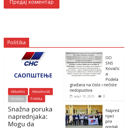
Politika
OO
SNS
Kovačic
a:
Podela
građana na čiste i nečiste
nedopustiva
Aktuelno
Aktuelnosti
0
март 10, 2025
Društvo
Politika
Snažna poruka
Napred
naprednjaka:
njaci
prvi
Mogu da
predali