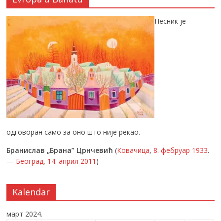
Песник је
одговоран само за оно што није рекао.
Бранислав „Брана” Црнчевић
(
Ковачица
,
8. фебруар
1933
.
—
Београд
,
14. април
2011
)
Kalendar
март 2024.