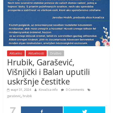
Aktuelno
Aktuelnosti
Društvo
Hrubik, Garašević,
Višnjički i Balan uputili
uskršnje čestitke
март 31, 2024
Kovačica info
0 Comments
,
garašević
hrubik
7