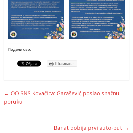
Подели ово:
Штампање
←
OO SNS Kovačica: Garašević poslao snažnu
poruku
Banat dobija prvi auto-put
→