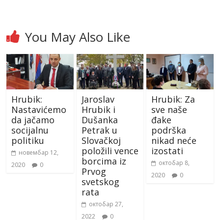
You May Also Like
Hrubik:
Jaroslav
Hrubik: Za
Nastavićemo
Hrubik i
sve naše
da jačamo
Dušanka
đake
socijalnu
Petrak u
podrška
politiku
Slovačkoj
nikad neće
položili vence
izostati
новембар 12,
borcima iz
октобар 8,
2020
0
Prvog
2020
0
svetskog
rata
октобар 27,
2022
0