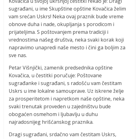
Kovačica u svojoj ukršnjoj čestitki rekao je: Dragi
sugrađani, u ime Skupštine opštine Kovačica želim
vam srećan Uskrs! Neka ovaj praznik bude vreme
obnove duha i nade, okupljanja s porodicom i
prijateljima. S poštovanjem prema tradiciji i
vrednostima našeg društva, neka svaki korak koji
napravimo unapredi naše mesto i čini ga boljim za
sve nas.
Petar Višnjički, zamenik predsednika opštine
Kovačica, u čestitki poručuje: Poštovane
sugrađanke i sugrađani, s radošću vam čestitam
Uskrs u ime lokalne samouprave. Uz iskrene želje
za prosperitetom i napretkom naše opštine, neka
svaki trenutak proveden u zajedništvu bude
obogaćen osmehom i ljubavlju u duhu
najradosnijeg hrišćanskog praznika.
Dragi sugrađani, srdačno vam čestitam Uskrs,